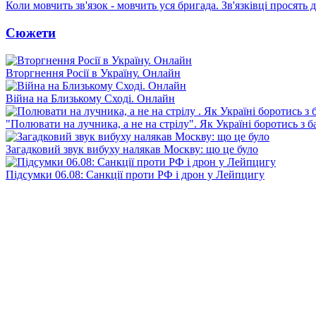
Коли мовчить зв'язок - мовчить уся бригада. Зв'язківці просять
Сюжети
Вторгнення Росії в Україну. Онлайн
Війна на Близькому Сході. Онлайн
"Полювати на лучника, а не на стрілу". Як Україні боротись з 
Загадковий звук вибуху налякав Москву: що це було
Підсумки 06.08: Санкції проти РФ і дрон у Лейпцигу