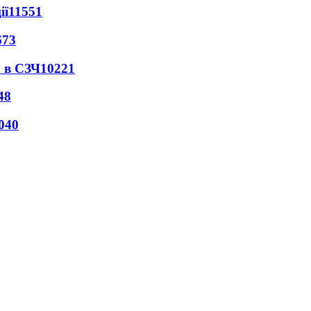
ії
11551
673
 в СЗЧ
10221
48
040