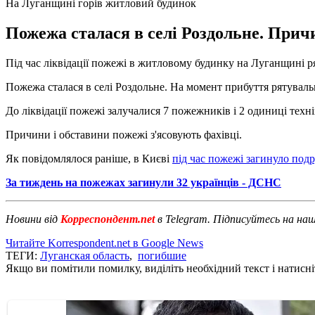
На Луганщині горів житловий будинок
Пожежа сталася в селі Роздольне. Причи
Під час ліквідації пожежі в житловому будинку на Луганщині р
Пожежа сталася в селі Роздольне. На момент прибуття рятувал
До ліквідації пожежі залучалися 7 пожежників і 2 одиниці техні
Причини і обставини пожежі з'ясовують фахівці.
Як повідомлялося раніше, в Києві
під час пожежі загинуло под
За тиждень на пожежах загинули 32 українців - ДСНС
Новини від
Корреспондент.net
в Telegram. Підписуйтесь на на
Читайте Korrespondent.net в Google News
ТЕГИ:
Луганская область
,
погибшие
Якщо ви помітили помилку, виділіть необхідний текст і натисніт