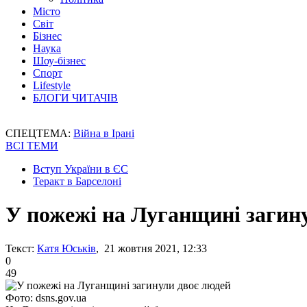
Місто
Світ
Бізнес
Наука
Шоу-бізнес
Спорт
Lifestyle
БЛОГИ ЧИТАЧІВ
СПЕЦТЕМА:
Війна в Ірані
ВСІ ТЕМИ
Вступ України в ЄС
Теракт в Барселоні
У пожежі на Луганщині загин
Текст:
Катя Юськів
, 21 жовтня 2021, 12:33
0
49
Фото: dsns.gov.ua