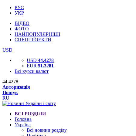
РУС
УКР
ВІДЕО
ФОТО
НАЙПОПУЛЯРНІШІ
СПЕЦПРОЕКТИ
USD
USD
44.4278
EUR
51.3281
Всі курси валют
44.4278
Авторизація
Пошук
RU
ВСІ РОЗДІЛИ
Головна
Україна
Всі новини розділу
Політика