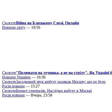
Сюжет
Війна на Близькому Сході. Онлайн
Новини світу
— 18:56
Сюжет
"Полювати на лучника, а не на стрілу". Як Україні 
Новини України
— 16:36
Сюжет
Загадковий звук вибуху налякав Москву: що це було
Росія новини
— 15:27
Сюжет
Бенкет генералів. Наслідки вибуху в Москві
Росія новини
— Вчора, 23:58