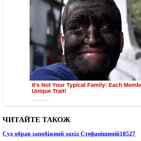
ЧИТАЙТЕ ТАКОЖ
Суд обрав запобіжний захід Стефанішиній
18527