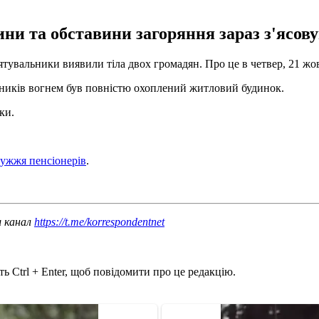
ни та обставини загоряння зараз з'ясову
ятувальники виявили тіла двох громадян. Про це в четвер, 21 жо
ьників вогнем був повністю охоплений житловий будинок.
ки.
ружжя пенсіонерів
.
ш канал
https://t.me/korrespondentnet
ь Ctrl + Enter, щоб повідомити про це редакцію.