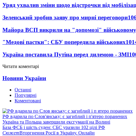
Уряд ухвалив зміни щодо відстрочки від мобілізац
Зеленський зробив заяву про мирні переговори
10
Майора ВСП викрили на "допомозі" військовому
"Медові пастки": СБУ попередила військових
101
Україна поставила Путіна перед дилемою - ЗМІ
10
Читати коментарі
Новини України
Останні
Популярні
Коментовані
РФ вдарила по Слов'янську: є загиблий і п'ятеро поранених
Україна та Польща завершили ексгумації на Волині
База ФСБ і шість суден: СБС уразили 102 цілі РФ
Сюжет
Вторгнення Росії в Україну. Онлайн