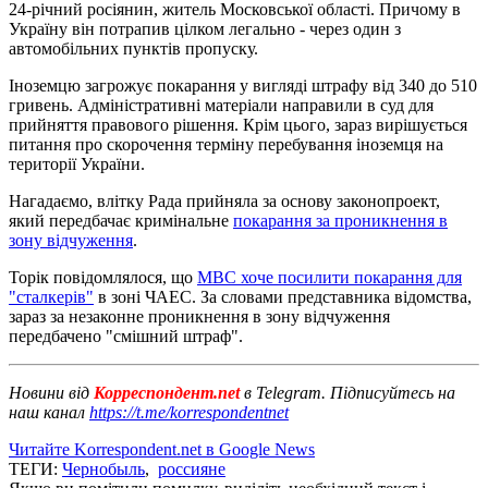
24-річний росіянин, житель Московської області. Причому в
Україну він потрапив цілком легально - через один з
автомобільних пунктів пропуску.
Іноземцю загрожує покарання у вигляді штрафу від 340 до 510
гривень. Адміністративні матеріали направили в суд для
прийняття правового рішення. Крім цього, зараз вирішується
питання про скорочення терміну перебування іноземця на
території України.
Нагадаємо, влітку Рада прийняла за основу законопроект,
який передбачає кримінальне
покарання за проникнення в
зону відчуження
.
Торік повідомлялося, що
МВС хоче посилити покарання для
"сталкерів"
в зоні ЧАЕС. За словами представника відомства,
зараз за незаконне проникнення в зону відчуження
передбачено "смішний штраф".
Новини від
Корреспондент.net
в Telegram. Підписуйтесь на
наш канал
https://t.me/korrespondentnet
Читайте Korrespondent.net в Google News
ТЕГИ:
Чернобыль
,
россияне