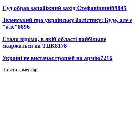
Суд обрав запобіжний захід Стефанішиній
9845
Зеленський про українську балістику: Буде, але є
"але"
8896
Стало відомо, в якій області найбільше
скаржаться на ТЦК
8178
Україні не вистачає грошей на армію
7216
Читати коментарі