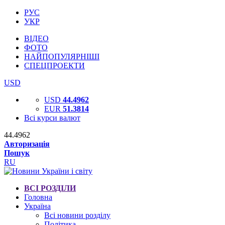
РУС
УКР
ВІДЕО
ФОТО
НАЙПОПУЛЯРНІШІ
СПЕЦПРОЕКТИ
USD
USD
44.4962
EUR
51.3814
Всі курси валют
44.4962
Авторизація
Пошук
RU
ВСІ РОЗДІЛИ
Головна
Україна
Всі новини розділу
Політика