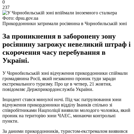
0
237
Фото: dpsu.gov.ua
Прикордонники затримали росіянина в Чорнобильській зоні
За проникнення в заборонену зону
росіянину загрожує невеликий штраф і
скорочення часу перебування в
Україні.
У Чорнобильській зоні відчуження прикордонники спіймали
громадянина Росії, який незаконно проник туди заради
екстремального туризму. Про це в четвер, 21 жовтня,
повідомляє Держприкордонслужба України.
Інцидент стався минулої ночі. Під час патрулювання зони
відчуження прикордонники відділу Іванків спільно зі
співробітниками Нацполіції виявили молодого чоловіка, який
проник на територію зони ЧАЕС, минаючи контрольні
пункти.
За даними прикордонників, туристом-екстремалом виявився