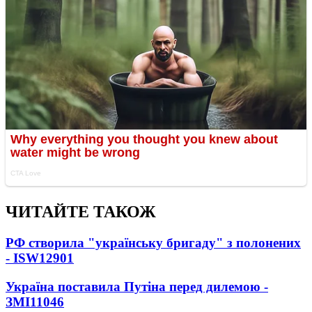
ЧИТАЙТЕ ТАКОЖ
РФ створила "українську бригаду" з полонених
- ISW
12901
Україна поставила Путіна перед дилемою -
ЗМІ
11046