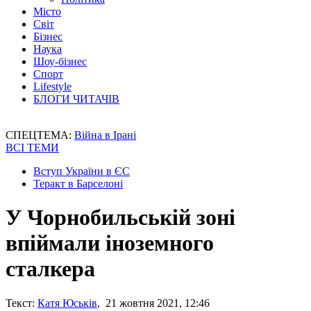
Місто
Світ
Бізнес
Наука
Шоу-бізнес
Спорт
Lifestyle
БЛОГИ ЧИТАЧІВ
СПЕЦТЕМА:
Війна в Ірані
ВСІ ТЕМИ
Вступ України в ЄС
Теракт в Барселоні
У Чорнобильській зоні
впіймали іноземного
сталкера
Текст:
Катя Юськів
, 21 жовтня 2021, 12:46