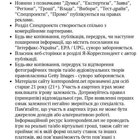
Новини з позначками "Думка", "Експертиза", "Заява",
"Регіони", "Гроші", "Влада", "Вибори", "Тест-драйв",
"Спецпроекти", "Промо" публікуються на правах
реклами.
Розділ Спецпроекти створюється спільно з
комерційними партнерами.
Будь яке копіювання, публікація, передрук, чи наступне
поширення інформації, що містить посилання на
"Інтерфакс-Україна", EPA / UPG, суворо забороняється.
Власник веб-сторінки в розділі Я-Корреспондент є автор
публікації.
Будь-яке копіювання, передрук та відтворення
фотографічних творів та/або аудіовізуальних творів
правовласника Getty Images - суворо забороняється.
Матеріали сайту korrespondent.net призначені для осіб
старше 21 року (21+). Участь в азартних іграх може
викликати ігрову залежність. Дотримуйтесь правил
(принципів) відповідальної гри. При виявленні перших
ознак залежності негайно зверніться до спеціаліста.
Пам'ятайте, що участь в азартних іграх не може бути
джерелом доходів або альтернативою роботі.
Інформаційний ресурс korrespondent.net не проводить
ігри на реальні та/або віртуальні гроші, також сайт не
приймає ні в якій формі оплату ставок та інших
платежів, які пов’язані/можуть бути пов’язані з