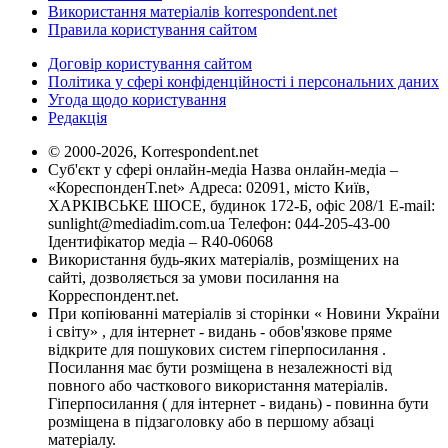
Використання матеріалів korrespondent.net
Правила користування сайтом
Договір користування сайтом
Політика у сфері конфіденційності і персональних даних
Угода щодо користування
Редакція
© 2000-2026, Korrespondent.net
Суб'єкт у сфері онлайн-медіа Назва онлайн-медіа –
«КореспонденТ.net» Адреса: 02091, місто Київ,
ХАРКІВСЬКЕ ШОСЕ, будинок 172-Б, офіс 208/1 E-mail:
sunlight@mediadim.com.ua
Телефон: 044-205-43-00
Ідентифікатор медіа – R40-06068
Використання будь-яких матеріалів, розміщених на
сайті, дозволяється за умови посилання на
Корреспондент.net.
При копіюванні матеріалів зі сторінки « Новини України
і світу» , для інтернет - видань - обов'язкове пряме
відкрите для пошукових систем гіперпосилання .
Посилання має бути розміщена в незалежності від
повного або часткового використання матеріалів.
Гіперпосилання ( для інтернет - видань) - повинна бути
розміщена в підзаголовку або в першому абзаці
матеріалу.