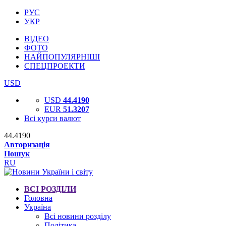
РУС
УКР
ВІДЕО
ФОТО
НАЙПОПУЛЯРНІШІ
СПЕЦПРОЕКТИ
USD
USD
44.4190
EUR
51.3207
Всі курси валют
44.4190
Авторизація
Пошук
RU
ВСІ РОЗДІЛИ
Головна
Україна
Всі новини розділу
Політика