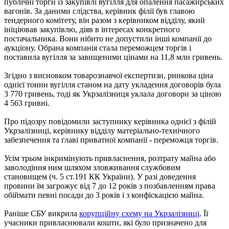
публічні торги із закупівлі вугілля для опалення пасажирських
вагонів. За даними слідства, керівник філії був главою
тендерного комітету, він разом з керівником відділу, який
ініціював закупівлю, діяв в інтересах конкретного
постачальника. Вони нібито не допустили інші компанії до
аукціону. Обрана компанія стала переможцем торгів і
поставила вугілля за завищеними цінами на 11,8 млн гривень.
Згідно з висновком товарознавчої експертизи, ринкова ціна
однієї тонни вугілля станом на дату укладення договорів була
3 770 гривень, тоді як Укрзалізниця уклала договори за ціною
4 563 гривні.
Про підозру повідомили заступнику керівника однієї з філій
Укрзалізниці, керівнику відділу матеріально-технічного
забезпечення та главі приватної компанії - переможця торгів.
Усім трьом інкримінують привласнення, розтрату майна або
заволодіння ним шляхом зловживання службовим
становищем (ч. 5 ст.191 КК України). У разі доведення
провини їм загрожує від 7 до 12 років з позбавленням права
обіймати певні посади до 3 років і з конфіскацією майна.
Раніше СБУ викрила
корупційну схему на Укрзалізниці
. Її
учасники привласнювали кошти, які було призначено для