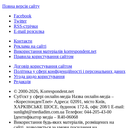
Повна версія сайту
Facebook
Twitter
RSS-стрічки
E-mail розсилка
Контакти
Реклама на сайті
Використання матеріалів korrespondent.net
Правила користування сайтом
Договір користування сайтом
Політика у сфері конфіденційності і персональних даних
Угода щодо користування
Редакція
© 2000-2026, Korrespondent.net
Суб'єкт у сфері онлайн-медіа Назва онлайн-медіа –
«КореспонденТ.net» Адреса: 02091, місто Київ,
ХАРКІВСЬКЕ ШОСЕ, будинок 172-Б, офіс 208/1 E-mail:
sunlight@mediadim.com.ua
Телефон: 044-205-43-00
Ідентифікатор медіа – R40-06068
Використання будь-яких матеріалів, розміщених на
сайті, дозволяється за умови посилання на