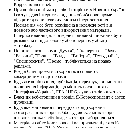
Корреспондент.net.
При копіюванні матеріалів зі сторінки « Новини України
і світу» , для інтернет - видань - обов'язкове пряме
відкрите для пошукових систем гіперпосилання .
Посилання має бути розміщена в незалежності від
повного або часткового використання матеріалів.
Гіперпосилання ( для інтернет - видань) - повинна бути
розміщена в підзаголовку або в першому абзаці
матеріалу.
Новини з позначками "Думка", "Експертиза", "Заява",
"Регіони", "Гроші", "Влада", "Вибори", "Тест-драйв",
"Спецпроекти", "Промо" публікуються на правах
реклами.
Розділ Спецпроекти створюється спільно з
комерційними партнерами.
Будь яке копіювання, публікація, передрук, чи наступне
поширення інформації, що містить посилання на
"Інтерфакс-Україна", EPA / UPG, суворо забороняється.
Власник веб-сторінки в розділі Я-Корреспондент є автор
публікації.
Будь-яке копіювання, передрук та відтворення
фотографічних творів та/або аудіовізуальних творів
правовласника Getty Images - суворо забороняється.
Матеріали сайту korrespondent.net призначені для осіб
старше 21 року (21+). Участь в азартних іграх може