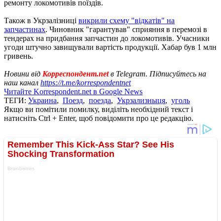
ремонту локомотивів поїздів.
Також в Укрзалізниці
викрили схему "відкатів" на
запчастинах
. Чиновник "гарантував" сприяння в перемозі в
тендерах на придбання запчастин до локомотивів. Учасники
угоди штучно завищували вартість продукції. Хабар був 1 млн
гривень.
Новини від
Корреспондент.net
в Telegram. Підписуйтесь на
наш канал
https://t.me/korrespondentnet
Читайте Korrespondent.net в Google News
ТЕГИ:
Украина
,
Поезд
,
поезда
,
Укрзализныця
,
уголь
Якщо ви помітили помилку, виділіть необхідний текст і
натисніть Ctrl + Enter, щоб повідомити про це редакцію.