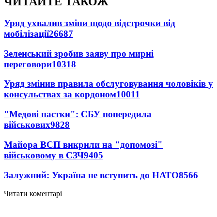
ЧИТАЙТЕ ТАКОЖ
Уряд ухвалив зміни щодо відстрочки від
мобілізації
26687
Зеленський зробив заяву про мирні
переговори
10318
Уряд змінив правила обслуговування чоловіків у
консульствах за кордоном
10011
"Медові пастки": СБУ попередила
військових
9828
Майора ВСП викрили на "допомозі"
військовому в СЗЧ
9405
Залужний: Україна не вступить до НАТО
8566
Читати коментарі