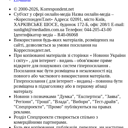
© 2000-2026, Korrespondent.net
Суб'єкт у сфері онлайн-медіа Назва онлайн-медіа –
«КореспонденТ.net» Адреса: 02091, місто Київ,
ХАРКІВСЬКЕ ШОСЕ, будинок 172-Б, офіс 208/1 E-mail:
sunlight@mediadim.com.ua
Телефон: 044-205-43-00
Ідентифікатор медіа – R40-06068
Використання будь-яких матеріалів, розміщених на
сайті, дозволяється за умови посилання на
Корреспондент.net.
При копіюванні матеріалів зі сторінки « Новини України
і світу» , для інтернет - видань - обов'язкове пряме
відкрите для пошукових систем гіперпосилання .
Посилання має бути розміщена в незалежності від
повного або часткового використання матеріалів.
Гіперпосилання ( для інтернет - видань) - повинна бути
розміщена в підзаголовку або в першому абзаці
матеріалу.
Новини з позначками "Думка", "Експертиза", "Заява",
"Регіони", "Гроші", "Влада", "Вибори", "Тест-драйв",
"Спецпроекти", "Промо" публікуються на правах
реклами.
Розділ Спецпроекти створюється спільно з
комерційними партнерами.
Будь яке копіювання, публікація, передрук, чи наступне