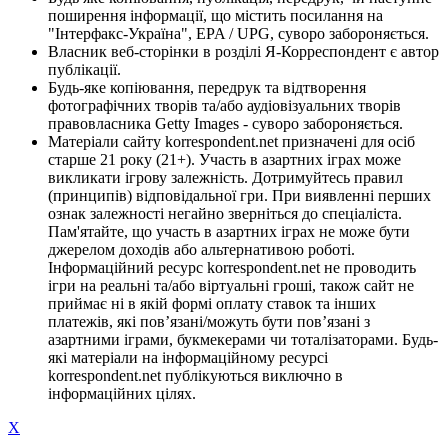
поширення інформації, що містить посилання на
"Інтерфакс-Україна", EPA / UPG, суворо забороняється.
Власник веб-сторінки в розділі Я-Корреспондент є автор
публікації.
Будь-яке копіювання, передрук та відтворення
фотографічних творів та/або аудіовізуальних творів
правовласника Getty Images - суворо забороняється.
Матеріали сайту korrespondent.net призначені для осіб
старше 21 року (21+). Участь в азартних іграх може
викликати ігрову залежність. Дотримуйтесь правил
(принципів) відповідальної гри. При виявленні перших
ознак залежності негайно зверніться до спеціаліста.
Пам'ятайте, що участь в азартних іграх не може бути
джерелом доходів або альтернативою роботі.
Інформаційний ресурс korrespondent.net не проводить
ігри на реальні та/або віртуальні гроші, також сайт не
приймає ні в якій формі оплату ставок та інших
платежів, які пов’язані/можуть бути пов’язані з
азартними іграми, букмекерами чи тоталізаторами. Будь-
які матеріали на інформаційному ресурсі
korrespondent.net публікуються виключно в
інформаційних цілях.
X