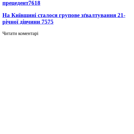
прецедент
7618
На Київщині сталося групове зґвалтування 21-
річної дівчини
7575
Читати коментарі