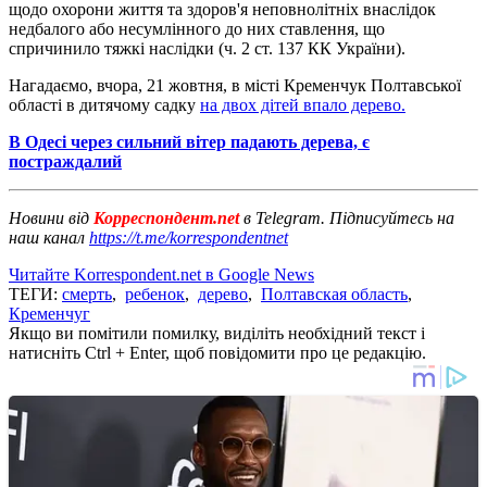
щодо охорони життя та здоров'я неповнолітніх внаслідок
недбалого або несумлінного до них ставлення, що
спричинило тяжкі наслідки (ч. 2 ст. 137 КК України).
Нагадаємо, вчора, 21 жовтня, в місті Кременчук Полтавської
області в дитячому садку
на двох дітей впало дерево.
В Одесі через сильний вітер падають дерева, є
постраждалий
Новини від
Корреспондент.net
в Telegram. Підписуйтесь на
наш канал
https://t.me/korrespondentnet
Читайте Korrespondent.net в Google News
ТЕГИ:
смерть
,
ребенок
,
дерево
,
Полтавская область
,
Кременчуг
Якщо ви помітили помилку, виділіть необхідний текст і
натисніть Ctrl + Enter, щоб повідомити про це редакцію.