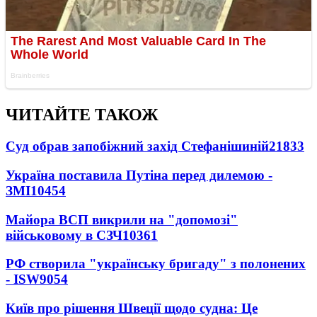
ЧИТАЙТЕ ТАКОЖ
Суд обрав запобіжний захід Стефанішиній
21833
Україна поставила Путіна перед дилемою -
ЗМІ
10454
Майора ВСП викрили на "допомозі"
військовому в СЗЧ
10361
РФ створила "українську бригаду" з полонених
- ISW
9054
Київ про рішення Швеції щодо судна: Це