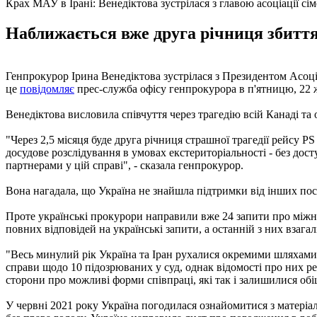
Крах МАУ в Ірані: Венедіктова зустрілася з главою асоціації сі
Наближається вже друга річниця збиття
Генпрокурор Ірина Венедіктова зустрілася з Президентом Асоці
це
повідомляє
прес-служба офісу генпрокурора в п'ятницю, 22 
Венедіктова висловила співчуття через трагедію всій Канаді та
"Через 2,5 місяця буде друга річниця страшної трагедії рейсу PS 
досудове розслідування в умовах екстериторіальності - без до
партнерами у цій справі", - сказала генпрокурор.
Вона нагадала, що Україна не знайшла підтримки від інших пост
Проте українські прокурори направили вже 24 запити про міжна
повних відповідей на українські запити, а останній з них взагал
"Весь минулий рік Україна та Іран рухалися окремими шляхами: в
справи щодо 10 підозрюваних у суд, однак відомості про них ре
сторони про можливі форми співпраці, які так і залишилися обі
У червні 2021 року Україна погодилася ознайомитися з матеріал