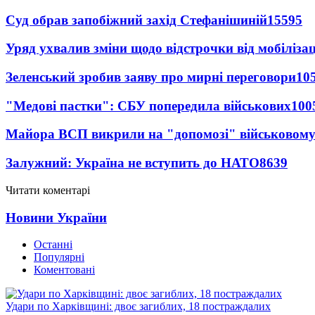
Суд обрав запобіжний захід Стефанішиній
15595
Уряд ухвалив зміни щодо відстрочки від мобілізац
Зеленський зробив заяву про мирні переговори
10
"Медові пастки": СБУ попередила військових
100
Майора ВСП викрили на "допомозі" військовому
Залужний: Україна не вступить до НАТО
8639
Читати коментарі
Новини України
Останні
Популярні
Коментовані
Удари по Харківщині: двоє загиблих, 18 постраждалих