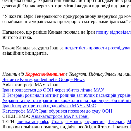
без права голосу. Україна направила лист про погодження в ро
делегації. Однак через чотири місяці жодної відповіді від Ірану 
"У жовтні Офіс Генерального прокурора знову звернувся до ком
ознайомлення українських прокурорів з матеріалами іранської с
Нагадаємо, що раніше Канада поклала на Іран
повну відповідал
збитого літака.
Також Канада засудила Іран за
нездатність провести розслідува
авіаційних інцидентів.
Новини від
Корреспондент.net
в Telegram. Підписуйтесь на на
Читайте Korrespondent.net в Google News
Авіакатастрофа МАУ в Ірані
Іран позивається до ООН через збиття літака МАУ
В Тегерані розігнали мітинг родичів загиблих пасажирів україн
Україна та ще три країни поскаржились на Іран через збитий л
Іран ігнорує претензії щодо літака МАУ - МЗС
Катастрофа МАУ: Іран обурився позовом до суду ООН
СПЕЦТЕМА:
Авіакатастрофа МАУ в Ірані
ТЕГИ:
авиакатастрофа
,
Иран
,
самолет
,
крушение
,
Тегеран
,
М
Якщо ви помітили помилку, виділіть необхідний текст і натисніт