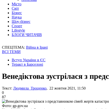
Місто
Світ
Бізнес
Наука
Шоу-бізнес
Спорт
Lifestyle
БЛОГИ ЧИТАЧІВ
СПЕЦТЕМА:
Війна в Ірані
ВСІ ТЕМИ
Вступ України в ЄС
Теракт в Барселоні
Венедіктова зустрілася з пре
Текст:
Людмила Троценко
, 22 жовтня 2021, 11:50
0
87
Фото: gp.gov.ua