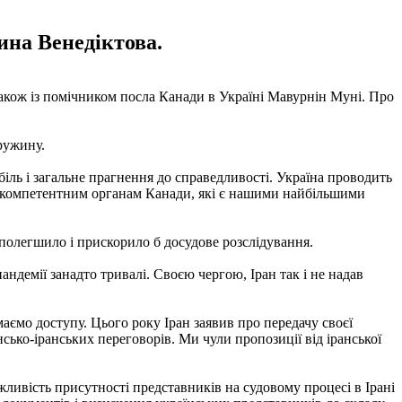
ина Венедіктова.
також із помічником посла Канади в Україні Мавурнін Муні. Про
дружину.
й біль і загальне прагнення до справедливості. Україна проводить
чна компетентним органам Канади, які є нашими найбільшими
 полегшило і прискорило б досудове розслідування.
ндемії занадто тривалі. Своєю чергою, Іран так і не надав
 маємо доступу. Цього року Іран заявив про передачу своєї
сько-іранських переговорів. Ми чули пропозиції від іранської
жливість присутності представників на судовому процесі в Ірані