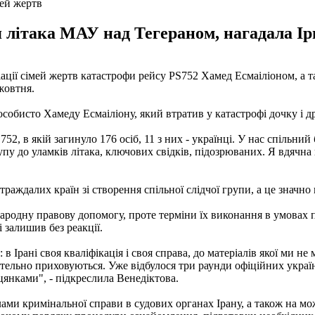
мей жертв
 літака МАУ над Тегераном, нагадала Ір
ації сімей жертв катастрофи рейсу PS752 Хамед Есмаіліоном, а 
жовтня.
 особисто Хамеду Есмаіліону, який втратив у катастрофі дочку і 
752, в якій загинуло 176 осіб, 11 з них - українці. У нас спільни
ступу до уламків літака, ключових свідків, підозрюваних. Я вдя
раждалих країн зі створення спільної слідчої групи, а це значно
родну правову допомогу, проте терміни їх виконання в умовах па
і залишив без реакції.
 Ірані своя кваліфікація і своя справа, до матеріалів якої ми не
тельно приховуються. Уже відбулося три раунди офіційних україн
цянками", - підкреслила Венедіктова.
ами кримінальної справи в судових органах Ірану, а також на мо