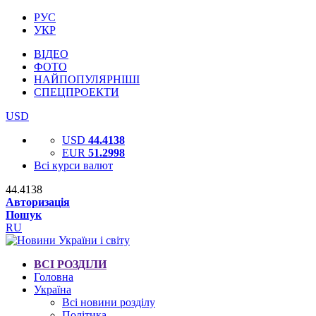
РУС
УКР
ВІДЕО
ФОТО
НАЙПОПУЛЯРНІШІ
СПЕЦПРОЕКТИ
USD
USD
44.4138
EUR
51.2998
Всі курси валют
44.4138
Авторизація
Пошук
RU
ВСІ РОЗДІЛИ
Головна
Україна
Всі новини розділу
Політика