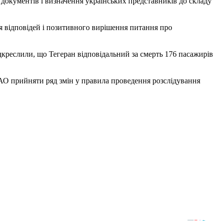
документів і визначення українських представників до складу
я відповідей і позитивного вирішення питання про
дкреслили, що Тегеран відповідальний за смерть 176 пасажирів
АО прийняти ряд змін у правила проведення розслідування