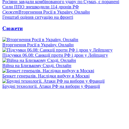
Росіяни завдали комбінованого удару по Сумах, є поранені
Сили ППО знешкодили 114 дронів РФ
Сюжет
Вторгнення Росії в Україну. Онлайн
Генштаб оцінив ситуацію на фронті
Сюжети
Вторгнення Росії в Україну. Онлайн
Підсумки 06.08: Санкції проти РФ і дрон у Лейпцигу
Війна на Близькому Сході. Онлайн
Бенкет генералів. Наслідки вибуху в Москві
Брудні технології. Атаки РФ на вибори у Франції