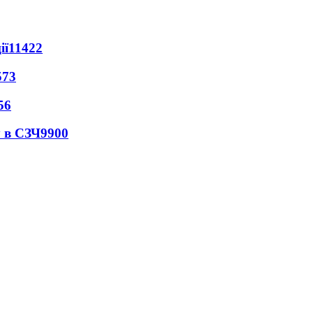
ії
11422
573
56
 в СЗЧ
9900