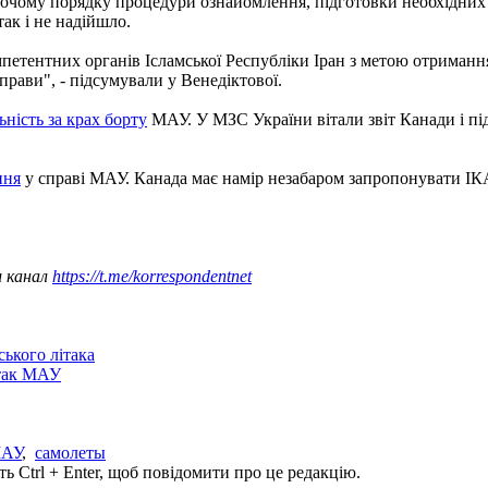
бочому порядку процедури ознайомлення, підготовки необхідних 
так і не надійшло.
петентних органів Ісламської Республіки Іран з метою отриманн
прави", - підсумували у Венедіктової.
ьність за крах борту
МАУ. У МЗС України вітали звіт Канади і пі
ння
у справі МАУ. Канада має намір незабаром запропонувати ІК
ш канал
https://t.me/korrespondentnet
ського літака
ітак МАУ
АУ
,
самолеты
ь Ctrl + Enter, щоб повідомити про це редакцію.