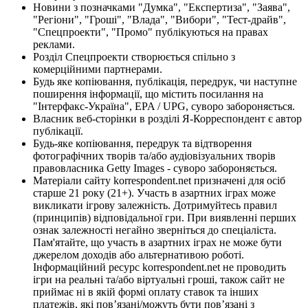
Новини з позначками "Думка", "Експертиза", "Заява",
"Регіони", "Гроші", "Влада", "Вибори", "Тест-драйв",
"Спецпроекти", "Промо" публікуються на правах
реклами.
Розділ Спецпроекти створюється спільно з
комерційними партнерами.
Будь яке копіювання, публікація, передрук, чи наступне
поширення інформації, що містить посилання на
"Інтерфакс-Україна", EPA / UPG, суворо забороняється.
Власник веб-сторінки в розділі Я-Корреспондент є автор
публікації.
Будь-яке копіювання, передрук та відтворення
фотографічних творів та/або аудіовізуальних творів
правовласника Getty Images - суворо забороняється.
Матеріали сайту korrespondent.net призначені для осіб
старше 21 року (21+). Участь в азартних іграх може
викликати ігрову залежність. Дотримуйтесь правил
(принципів) відповідальної гри. При виявленні перших
ознак залежності негайно зверніться до спеціаліста.
Пам'ятайте, що участь в азартних іграх не може бути
джерелом доходів або альтернативою роботі.
Інформаційний ресурс korrespondent.net не проводить
ігри на реальні та/або віртуальні гроші, також сайт не
приймає ні в якій формі оплату ставок та інших
платежів, які пов’язані/можуть бути пов’язані з