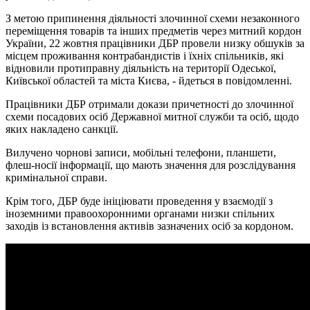
З метою припинення діяльності злочинної схеми незаконного
переміщення товарів та інших предметів через митний кордон
України, 22 жовтня працівники ДБР провели низку обшуків за
місцем проживання контрабандистів і їхніх спільників, які
відновили протиправну діяльність на території Одеської,
Київської областей та міста Києва, - йдеться в повідомленні.
Працівники ДБР отримали докази причетності до злочинної
схеми посадових осіб Державної митної служби та осіб, щодо
яких накладено санкції.
Вилучено чорнові записи, мобільні телефони, планшети,
флеш-носії інформації, що мають значення для розслідування
кримінальної справи.
Крім того, ДБР буде ініціювати проведення у взаємодії з
іноземними правоохоронними органами низки спільних
заходів із встановлення активів зазначених осіб за кордоном.