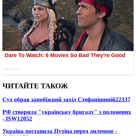
ЧИТАЙТЕ ТАКОЖ
Суд обрав запобіжний захід Стефанішиній
22337
РФ створила "українську бригаду" з полонених
- ISW
12052
Україна поставила Путіна перед дилемою -