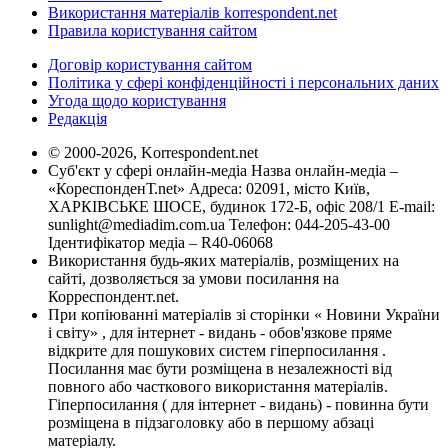
Використання матеріалів korrespondent.net
Правила користування сайтом
Договір користування сайтом
Політика у сфері конфіденційності і персональних даних
Угода щодо користування
Редакція
© 2000-2026, Korrespondent.net
Суб'єкт у сфері онлайн-медіа Назва онлайн-медіа –
«КореспонденТ.net» Адреса: 02091, місто Київ,
ХАРКІВСЬКЕ ШОСЕ, будинок 172-Б, офіс 208/1 E-mail:
sunlight@mediadim.com.ua
Телефон: 044-205-43-00
Ідентифікатор медіа – R40-06068
Використання будь-яких матеріалів, розміщених на
сайті, дозволяється за умови посилання на
Корреспондент.net.
При копіюванні матеріалів зі сторінки « Новини України
і світу» , для інтернет - видань - обов'язкове пряме
відкрите для пошукових систем гіперпосилання .
Посилання має бути розміщена в незалежності від
повного або часткового використання матеріалів.
Гіперпосилання ( для інтернет - видань) - повинна бути
розміщена в підзаголовку або в першому абзаці
матеріалу.