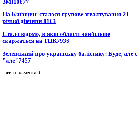
ЗМІ
10877
На Київщині сталося групове зґвалтування 21-
річної дівчини
8163
Стало відомо, в якій області найбільше
скаржаться на ТЦК
7936
Зеленський про українську балістику: Буде, але є
"але"
7457
Читати коментарі