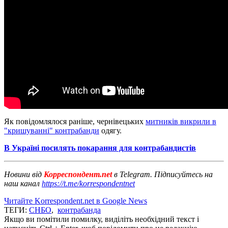
Як повідомлялося раніше, чернівецьких
митників викрили в
"кришуванні" контрабанди
одягу.
В Україні посилять покарання для контрабандистів
Новини від
Корреспондент.net
в Telegram. Підписуйтесь на
наш канал
https://t.me/korrespondentnet
Читайте Korrespondent.net в Google News
ТЕГИ:
СНБО
,
контрабанда
Якщо ви помітили помилку, виділіть необхідний текст і