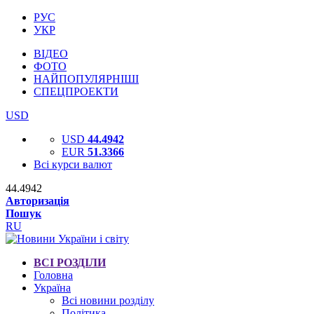
РУС
УКР
ВІДЕО
ФОТО
НАЙПОПУЛЯРНІШІ
СПЕЦПРОЕКТИ
USD
USD
44.4942
EUR
51.3366
Всі курси валют
44.4942
Авторизація
Пошук
RU
ВСІ РОЗДІЛИ
Головна
Україна
Всі новини розділу
Політика