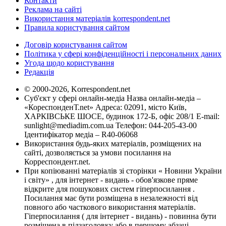
Контакти
Реклама на сайті
Використання матеріалів korrespondent.net
Правила користування сайтом
Договір користування сайтом
Політика у сфері конфіденційності і персональних даних
Угода щодо користування
Редакція
© 2000-2026, Korrespondent.net
Суб'єкт у сфері онлайн-медіа Назва онлайн-медіа –
«КореспонденТ.net» Адреса: 02091, місто Київ,
ХАРКІВСЬКЕ ШОСЕ, будинок 172-Б, офіс 208/1 E-mail:
sunlight@mediadim.com.ua
Телефон: 044-205-43-00
Ідентифікатор медіа – R40-06068
Використання будь-яких матеріалів, розміщених на
сайті, дозволяється за умови посилання на
Корреспондент.net.
При копіюванні матеріалів зі сторінки « Новини України
і світу» , для інтернет - видань - обов'язкове пряме
відкрите для пошукових систем гіперпосилання .
Посилання має бути розміщена в незалежності від
повного або часткового використання матеріалів.
Гіперпосилання ( для інтернет - видань) - повинна бути
розміщена в підзаголовку або в першому абзаці