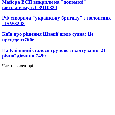
Майора ВСП викрили на "допомозі"
військовому в СЗЧ
10334
РФ створила "українську бригаду" з полонених
- ISW
8248
Київ про рішення Швеції щодо судна: Це
прецедент
7606
На Київщині сталося групове зґвалтування 21-
річної дівчини
7499
Читати коментарі