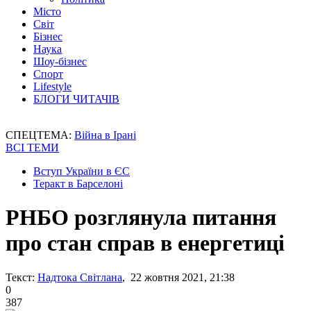
Місто
Світ
Бізнес
Наука
Шоу-бізнес
Спорт
Lifestyle
БЛОГИ ЧИТАЧІВ
СПЕЦТЕМА:
Війна в Ірані
ВСІ ТЕМИ
Вступ України в ЄС
Теракт в Барселоні
РНБО розглянула питання
про стан справ в енергетиці
Текст:
Надтока Світлана
, 22 жовтня 2021, 21:38
0
387