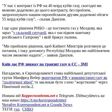
"У нас є контракт із РФ на 40 млрд кубів газу, сьогодні ми
можемо додатково до цього контракту, без проблем,
запропонувати нашим європейським друзям додаткові обсяги
55 млрд кубів газу", - сказав Данілов.
І ще одне рішення РНБО - це постачати газ у Молдову, яка
зараз "
у складній ситуації
, яка є наслідком шантажу
російського Газпрому" і якій бракує палива.
"Ми прийняли рішення, щоб Кабінет Міністрів розглянув це
питання, і таку допомогу Республіці Молдова ми найближчим
часом зможемо надати", - заявив Данілов.
Київ дає РФ знижку на транзит газу в ЄС - ЗМІ
Нагадаємо, в Європарламенті глава найбільшої депутатської
групи Манфред Вебер
звинуватив РФ у використанні газу як
"політичної зброї"
та закликав бути з нею "жорсткими" через
Північний потік-2.
Новини від
Корреспондент.net
в Telegram. Підписуйтесь на
наш канал
https://t.me/korrespondentnet
Читайте Korrespondent.net в Google News
ТЕГИ:
газ
,
СНБО