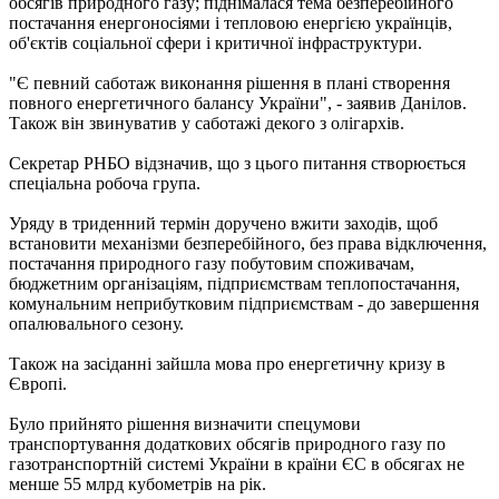
обсягів природного газу; піднімалася тема безперебійного
постачання енергоносіями і тепловою енергією українців,
об'єктів соціальної сфери і критичної інфраструктури.
"Є певний саботаж виконання рішення в плані створення
повного енергетичного балансу України", - заявив Данілов.
Також він звинуватив у саботажі декого з олігархів.
Секретар РНБО відзначив, що з цього питання створюється
спеціальна робоча група.
Уряду в триденний термін доручено вжити заходів, щоб
встановити механізми безперебійного, без права відключення,
постачання природного газу побутовим споживачам,
бюджетним організаціям, підприємствам теплопостачання,
комунальним неприбутковим підприємствам - до завершення
опалювального сезону.
Також на засіданні зайшла мова про енергетичну кризу в
Європі.
Було прийнято рішення визначити спецумови
транспортування додаткових обсягів природного газу по
газотранспортній системі України в країни ЄС в обсягах не
менше 55 млрд кубометрів на рік.