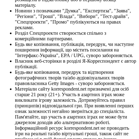
матеріалу.
Новини з позначками "Думка", "Експертиза", "Заява",
"Регіони", "Гроші", "Влада", "Вибори", "Тест-драйв",
"Спецпроекти", "Промо" публікуються на правах
реклами.
Розділ Спецпроекти створюється спільно з
комерційними партнерами.
Будь яке копіювання, публікація, передрук, чи наступне
поширення інформації, що містить посилання на
"Інтерфакс-Україна", EPA / UPG, суворо забороняється.
Власник веб-сторінки в розділі Я-Корреспондент є автор
публікації.
Будь-яке копіювання, передрук та відтворення
фотографічних творів та/або аудіовізуальних творів
правовласника Getty Images - суворо забороняється.
Матеріали сайту korrespondent.net призначені для осіб
старше 21 року (21+). Участь в азартних іграх може
викликати ігрову залежність. Дотримуйтесь правил
(принципів) відповідальної гри. При виявленні перших
ознак залежності негайно зверніться до спеціаліста.
Пам'ятайте, що участь в азартних іграх не може бути
джерелом доходів або альтернативою роботі.
Інформаційний ресурс korrespondent.net не проводить
ігри на реальні та/або віртуальні гроші, також сайт не