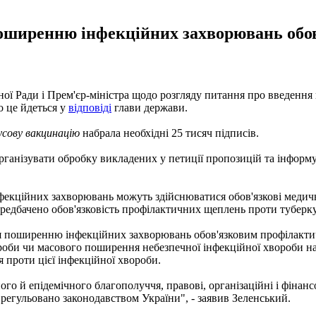
я поширенню інфекційних захворювань об
ї Ради і Прем'єр-міністра щодо розгляду питання про введення 
о це йдеться у
відповіді
глави держави.
усову вакцинацію
набрала необхідні 25 тисяч підписів.
рганізувати обробку викладених у петиції пропозицій та інформу
екційних захворювань можуть здійснюватися обов'язкові медичні
едбачено обов'язковість профілактичних щеплень проти туберкуль
ання поширенню інфекційних захворювань обов'язковим профілакт
роби чи масового поширення небезпечної інфекційної хвороби на 
 проти цієї інфекційної хвороби.
о й епідемічного благополуччя, правові, організаційні і фінансо
врегульовано законодавством України", - заявив Зеленський.