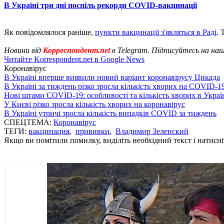
В Україні три дні поспіль рекорди COVID-вакцинації
Як повідомлялося раніше,
пункти вакцинації з'являться в Раді
.
Новини від
Корреспондент.net
в Telegram. Підписуйтесь на на
Читайте Korrespondent.net в Google News
Коронавірус
В Україні вперше виявили новий варіант коронавірусу Цикада
В Україні за тиждень різко зросла кількість хворих на COVID-1
Нові штами COVID-19: особливості та кількість хворих в Украї
У Києві різко зросла кількість хворих на коронавірус
В Україні утричі зросла кількість випадків COVID за тиждень
СПЕЦТЕМА:
Коронавірус
ТЕГИ:
вакцинация
,
прививки
,
Владимир Зеленский
Якщо ви помітили помилку, виділіть необхідний текст і натисніт