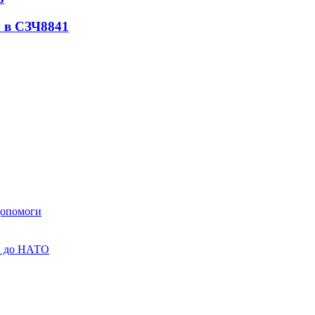
 в СЗЧ
8841
 допомоги
ни до НАТО