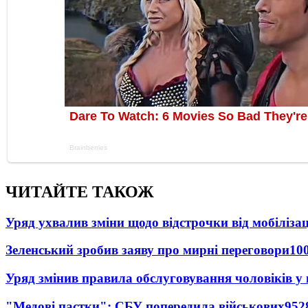
ЧИТАЙТЕ ТАКОЖ
Уряд ухвалив зміни щодо відстрочки від мобілізац
Зеленський зробив заяву про мирні переговори
10
Уряд змінив правила обслуговування чоловіків у
"Медові пастки": СБУ попередила військових
952