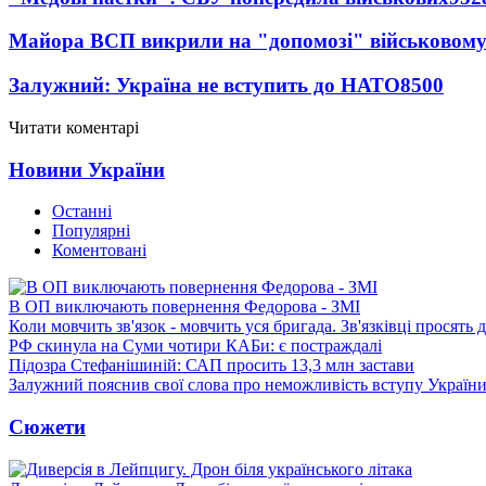
Майора ВСП викрили на "допомозі" військовому
Залужний: Україна не вступить до НАТО
8500
Читати коментарі
Новини України
Останні
Популярні
Коментовані
В ОП виключають повернення Федорова - ЗМІ
Коли мовчить зв'язок - мовчить уся бригада. Зв'язківці просять
РФ скинула на Суми чотири КАБи: є постраждалі
Підозра Стефанішиній: САП просить 13,3 млн застави
Залужний пояснив свої слова про неможливість вступу Украї
Сюжети