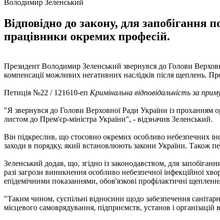
Володимир Зеленський
Відповідно до закону, для запобіганн
працівники окремих професій.
Президент Володимир Зеленський звернувся до Голови Верховно
компенсації можливих негативних наслідків після щеплень. Пр
Петиція №22 / 121610-еп
Кримінальна відповідальність за прим
"Я звернувся до Голови Верховної Ради України із проханням о
листом до Прем'єр-міністра України", - відзначив Зеленський.
Він підкреслив, що стосовно окремих особливо небезпечних інф
заходи в порядку, який встановлюють закони України. Також пер
Зеленський додав, що, згідно із законодавством, для запобіг
разі загрози виникнення особливо небезпечної інфекційної хво
епідемічними показаннями, обов'язкові профілактичні щеплення
"Таким чином, суспільні відносини щодо забезпечення санітарног
місцевого самоврядування, підприємств, установ і організацій 