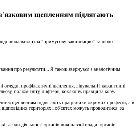
ов'язковим щепленням підлягають
відповідальності за "примусову вакцинацію" та щодо
вання про результати... Я також звернувся з аналогічним
 огляди, профілактичні щеплення, лікувальні і карантинні
озу, поліомієліту, дифтерії, коклюшу, правця та кору.
ичним щепленням підлягають працівники окремих професій, а в
відповідних територіях і об'єктах можуть проводитися, за
ві засади діяльності органів виконавчої влади, органів