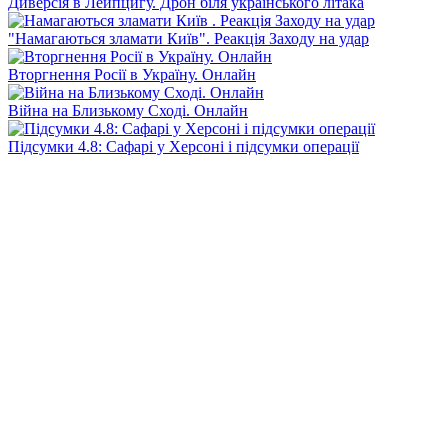
Диверсія в Лейпцигу. Дрон біля українського літака
"Намагаються зламати Київ". Реакція Заходу на удар
Вторгнення Росії в Україну. Онлайн
Війна на Близькому Сході. Онлайн
Підсумки 4.8: Сафарі у Херсоні і підсумки операції