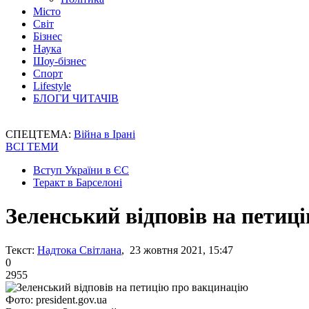
Місто
Світ
Бізнес
Наука
Шоу-бізнес
Спорт
Lifestyle
БЛОГИ ЧИТАЧІВ
СПЕЦТЕМА:
Війна в Ірані
ВСІ ТЕМИ
Вступ України в ЄС
Теракт в Барселоні
Зеленський відповів на петиц
Текст:
Надтока Світлана
, 23 жовтня 2021, 15:47
0
2955
Фото: president.gov.ua