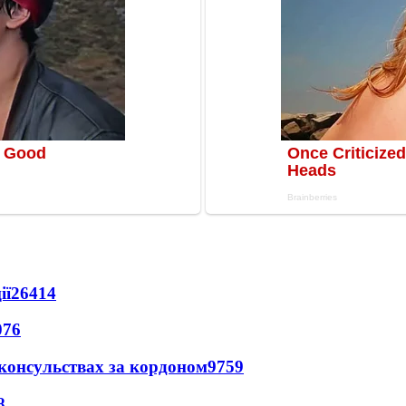
ії
26414
076
 консульствах за кордоном
9759
8