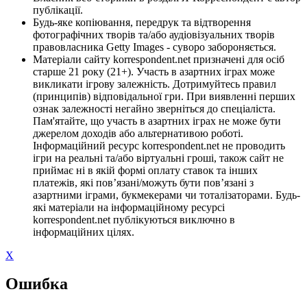
публікації.
Будь-яке копіювання, передрук та відтворення
фотографічних творів та/або аудіовізуальних творів
правовласника Getty Images - суворо забороняється.
Матеріали сайту korrespondent.net призначені для осіб
старше 21 року (21+). Участь в азартних іграх може
викликати ігрову залежність. Дотримуйтесь правил
(принципів) відповідальної гри. При виявленні перших
ознак залежності негайно зверніться до спеціаліста.
Пам'ятайте, що участь в азартних іграх не може бути
джерелом доходів або альтернативою роботі.
Інформаційний ресурс korrespondent.net не проводить
ігри на реальні та/або віртуальні гроші, також сайт не
приймає ні в якій формі оплату ставок та інших
платежів, які пов’язані/можуть бути пов’язані з
азартними іграми, букмекерами чи тоталізаторами. Будь-
які матеріали на інформаційному ресурсі
korrespondent.net публікуються виключно в
інформаційних цілях.
X
Ошибка