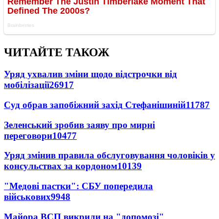
ЧИТАЙТЕ ТАКОЖ
Уряд ухвалив зміни щодо відстрочки від
мобілізації
26917
Суд обрав запобіжний захід Стефанішиній
11787
Зеленський зробив заяву про мирні
переговори
10477
Уряд змінив правила обслуговування чоловіків у
консульствах за кордоном
10139
"Медові пастки": СБУ попередила
військових
9948
Майора ВСП викрили на "допомозі"