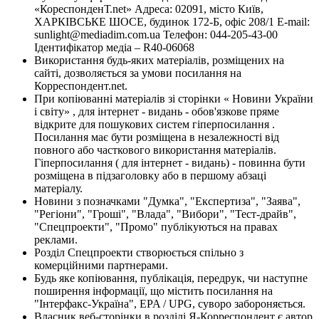
«КореспонденТ.net» Адреса: 02091, місто Київ,
ХАРКІВСЬКЕ ШОСЕ, будинок 172-Б, офіс 208/1 E-mail:
sunlight@mediadim.com.ua
Телефон: 044-205-43-00
Ідентифікатор медіа – R40-06068
Використання будь-яких матеріалів, розміщених на
сайті, дозволяється за умови посилання на
Корреспондент.net.
При копіюванні матеріалів зі сторінки « Новини України
і світу» , для інтернет - видань - обов'язкове пряме
відкрите для пошукових систем гіперпосилання .
Посилання має бути розміщена в незалежності від
повного або часткового використання матеріалів.
Гіперпосилання ( для інтернет - видань) - повинна бути
розміщена в підзаголовку або в першому абзаці
матеріалу.
Новини з позначками "Думка", "Експертиза", "Заява",
"Регіони", "Гроші", "Влада", "Вибори", "Тест-драйв",
"Спецпроекти", "Промо" публікуються на правах
реклами.
Розділ Спецпроекти створюється спільно з
комерційними партнерами.
Будь яке копіювання, публікація, передрук, чи наступне
поширення інформації, що містить посилання на
"Інтерфакс-Україна", EPA / UPG, суворо забороняється.
Власник веб-сторінки в розділі Я-Корреспондент є автор