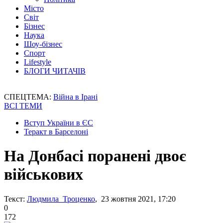
Місто
Світ
Бізнес
Наука
Шоу-бізнес
Спорт
Lifestyle
БЛОГИ ЧИТАЧІВ
СПЕЦТЕМА:
Війна в Ірані
ВСІ ТЕМИ
Вступ України в ЄС
Теракт в Барселоні
На Донбасі поранені двоє
військових
Текст:
Людмила Троценко
, 23 жовтня 2021, 17:20
0
172