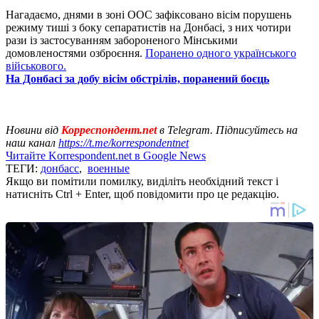
Нагадаємо, днями в зоні ООС зафіксовано вісім порушень
режиму тиші з боку сепаратистів на Донбасі, з них чотири
рази із застосуванням забороненого Мінськими
домовленостями озброєння.
Поранено одного українського
військового.
На Донбасі за добу вісім обстрілів, поранений боєць
Новини від
Корреспондент.net
в Telegram. Підписуйтесь на
наш канал
https://t.me/korrespondentnet
Читайте Korrespondent.net в Google News
ТЕГИ:
донбасс
,
военные
Якщо ви помітили помилку, виділіть необхідний текст і
натисніть Ctrl + Enter, щоб повідомити про це редакцію.