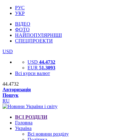
РУС
УКР
ВІДЕО
ФОТО
НАЙПОПУЛЯРНІШІ
СПЕЦПРОЕКТИ
USD
USD
44.4732
EUR
51.3093
Всі курси валют
44.4732
Авторизація
Пошук
RU
ВСІ РОЗДІЛИ
Головна
Україна
Всі новини розділу
Політика