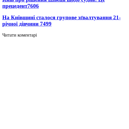
прецедент
7606
На Київщині сталося групове зґвалтування 21-
річної дівчини
7499
Читати коментарі