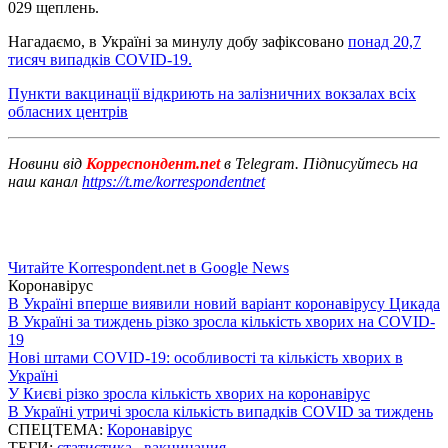
029 щеплень.
Нагадаємо, в Україні за минулу добу зафіксовано
понад 20,7
тисяч випадків COVID-19.
Пункти вакцинації відкриють на залізничних вокзалах всіх
обласних центрів
Новини від
Корреспондент.net
в Telegram. Підписуйтесь на
наш канал
https://t.me/korrespondentnet
Читайте Korrespondent.net в Google News
Коронавірус
В Україні вперше виявили новий варіант коронавірусу Цикада
В Україні за тиждень різко зросла кількість хворих на COVID-
19
Нові штами COVID-19: особливості та кількість хворих в
Україні
У Києві різко зросла кількість хворих на коронавірус
В Україні утричі зросла кількість випадків COVID за тиждень
СПЕЦТЕМА:
Коронавірус
ТЕГИ:
статистика
,
вакцинация