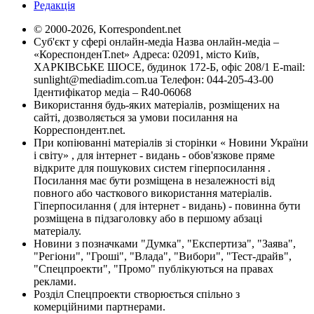
Редакція
© 2000-2026, Korrespondent.net
Суб'єкт у сфері онлайн-медіа Назва онлайн-медіа –
«КореспонденТ.net» Адреса: 02091, місто Київ,
ХАРКІВСЬКЕ ШОСЕ, будинок 172-Б, офіс 208/1 E-mail:
sunlight@mediadim.com.ua
Телефон: 044-205-43-00
Ідентифікатор медіа – R40-06068
Використання будь-яких матеріалів, розміщених на
сайті, дозволяється за умови посилання на
Корреспондент.net.
При копіюванні матеріалів зі сторінки « Новини України
і світу» , для інтернет - видань - обов'язкове пряме
відкрите для пошукових систем гіперпосилання .
Посилання має бути розміщена в незалежності від
повного або часткового використання матеріалів.
Гіперпосилання ( для інтернет - видань) - повинна бути
розміщена в підзаголовку або в першому абзаці
матеріалу.
Новини з позначками "Думка", "Експертиза", "Заява",
"Регіони", "Гроші", "Влада", "Вибори", "Тест-драйв",
"Спецпроекти", "Промо" публікуються на правах
реклами.
Розділ Спецпроекти створюється спільно з
комерційними партнерами.