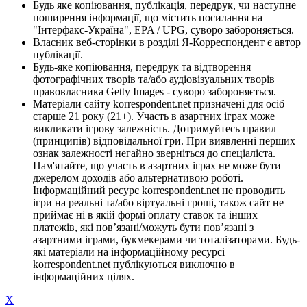
Будь яке копіювання, публікація, передрук, чи наступне
поширення інформації, що містить посилання на
"Інтерфакс-Україна", EPA / UPG, суворо забороняється.
Власник веб-сторінки в розділі Я-Корреспондент є автор
публікації.
Будь-яке копіювання, передрук та відтворення
фотографічних творів та/або аудіовізуальних творів
правовласника Getty Images - суворо забороняється.
Матеріали сайту korrespondent.net призначені для осіб
старше 21 року (21+). Участь в азартних іграх може
викликати ігрову залежність. Дотримуйтесь правил
(принципів) відповідальної гри. При виявленні перших
ознак залежності негайно зверніться до спеціаліста.
Пам'ятайте, що участь в азартних іграх не може бути
джерелом доходів або альтернативою роботі.
Інформаційний ресурс korrespondent.net не проводить
ігри на реальні та/або віртуальні гроші, також сайт не
приймає ні в якій формі оплату ставок та інших
платежів, які пов’язані/можуть бути пов’язані з
азартними іграми, букмекерами чи тоталізаторами. Будь-
які матеріали на інформаційному ресурсі
korrespondent.net публікуються виключно в
інформаційних цілях.
X