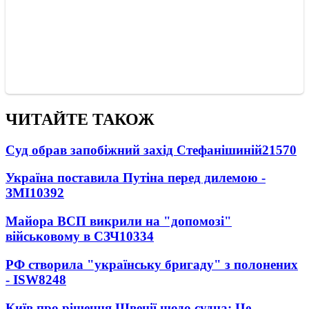
ЧИТАЙТЕ ТАКОЖ
Суд обрав запобіжний захід Стефанішиній
21570
Україна поставила Путіна перед дилемою -
ЗМІ
10392
Майора ВСП викрили на "допомозі"
військовому в СЗЧ
10334
РФ створила "українську бригаду" з полонених
- ISW
8248
Київ про рішення Швеції щодо судна: Це