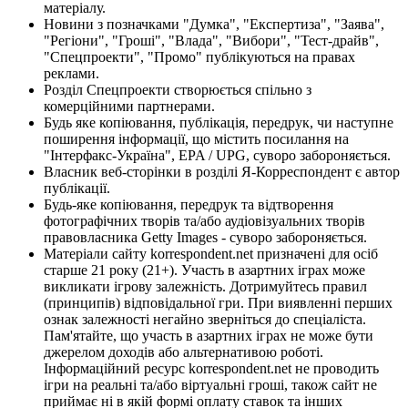
матеріалу.
Новини з позначками "Думка", "Експертиза", "Заява",
"Регіони", "Гроші", "Влада", "Вибори", "Тест-драйв",
"Спецпроекти", "Промо" публікуються на правах
реклами.
Розділ Спецпроекти створюється спільно з
комерційними партнерами.
Будь яке копіювання, публікація, передрук, чи наступне
поширення інформації, що містить посилання на
"Інтерфакс-Україна", EPA / UPG, суворо забороняється.
Власник веб-сторінки в розділі Я-Корреспондент є автор
публікації.
Будь-яке копіювання, передрук та відтворення
фотографічних творів та/або аудіовізуальних творів
правовласника Getty Images - суворо забороняється.
Матеріали сайту korrespondent.net призначені для осіб
старше 21 року (21+). Участь в азартних іграх може
викликати ігрову залежність. Дотримуйтесь правил
(принципів) відповідальної гри. При виявленні перших
ознак залежності негайно зверніться до спеціаліста.
Пам'ятайте, що участь в азартних іграх не може бути
джерелом доходів або альтернативою роботі.
Інформаційний ресурс korrespondent.net не проводить
ігри на реальні та/або віртуальні гроші, також сайт не
приймає ні в якій формі оплату ставок та інших