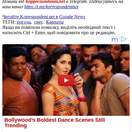
Новини від
Корреспондент.net
в Telegram. Підписуйтесь на
наш канал
https://t.me/korrespondentnet
Читайте Korrespondent.net в Google News
ТЕГИ:
погода
,
снег
,
Карпаты
Якщо ви помітили помилку, виділіть необхідний текст і
натисніть Ctrl + Enter, щоб повідомити про це редакцію.