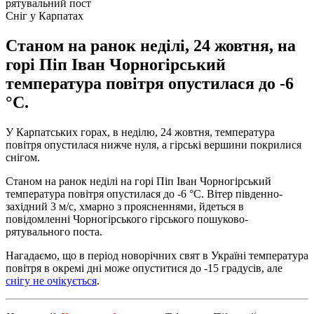
рятувальний пост
Сніг у Карпатах
Станом на ранок неділі, 24 жовтня, на
горі Піп Іван Чорногірський
температура повітря опустилася до -6
°С.
У Карпатських горах, в неділю, 24 жовтня, температура
повітря опустилася нижче нуля, а гірські вершини покрилися
снігом.
Станом на ранок неділі на горі Піп Іван Чорногірський
температура повітря опустилася до -6 °С. Вітер південно-
західний 3 м/с, хмарно з проясненнями, йдеться в
повідомленні Чорногірського гірського пошуково-
рятувального поста.
Нагадаємо, що в період новорічних свят в Україні температура
повітря в окремі дні може опуститися до -15 градусів, але
снігу не очікується
.