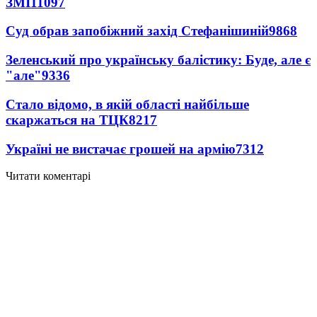
ЗМІ
11097
Суд обрав запобіжний захід Стефанішиній
9868
Зеленський про українську балістику: Буде, але є
"але"
9336
Стало відомо, в якій області найбільше
скаржаться на ТЦК
8217
Україні не вистачає грошей на армію
7312
Читати коментарі