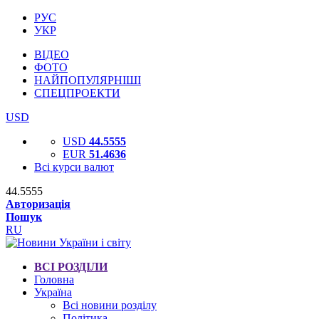
РУС
УКР
ВІДЕО
ФОТО
НАЙПОПУЛЯРНІШІ
СПЕЦПРОЕКТИ
USD
USD
44.5555
EUR
51.4636
Всі курси валют
44.5555
Авторизація
Пошук
RU
ВСІ РОЗДІЛИ
Головна
Україна
Всі новини розділу
Політика