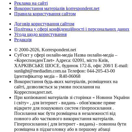
Реклама на сайті
Використання матеріалів korrespondent.net
Правила користування сайтом
Договір користування сайтом
Політика у сфері конфіденційності і персональних даних
Угода щодо користування
Редакція
© 2000-2026, Korrespondent.net
Суб'єкт у сфері онлайн-медіа Назва онлайн-медіа –
«КореспонденТ.net» Адреса: 02091, місто Київ,
ХАРКІВСЬКЕ ШОСЕ, будинок 172-Б, офіс 208/1 E-mail:
sunlight@mediadim.com.ua
Телефон: 044-205-43-00
Ідентифікатор медіа – R40-06068
Використання будь-яких матеріалів, розміщених на
сайті, дозволяється за умови посилання на
Корреспондент.net.
При копіюванні матеріалів зі сторінки « Новини України
і світу» , для інтернет - видань - обов'язкове пряме
відкрите для пошукових систем гіперпосилання .
Посилання має бути розміщена в незалежності від
повного або часткового використання матеріалів.
Гіперпосилання ( для інтернет - видань) - повинна бути
розміщена в підзаголовку або в першому абзаці