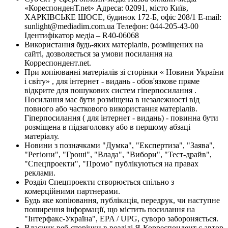
«КореспонденТ.net» Адреса: 02091, місто Київ,
ХАРКІВСЬКЕ ШОСЕ, будинок 172-Б, офіс 208/1 E-mail:
sunlight@mediadim.com.ua
Телефон: 044-205-43-00
Ідентифікатор медіа – R40-06068
Використання будь-яких матеріалів, розміщених на
сайті, дозволяється за умови посилання на
Корреспондент.net.
При копіюванні матеріалів зі сторінки « Новини України
і світу» , для інтернет - видань - обов'язкове пряме
відкрите для пошукових систем гіперпосилання .
Посилання має бути розміщена в незалежності від
повного або часткового використання матеріалів.
Гіперпосилання ( для інтернет - видань) - повинна бути
розміщена в підзаголовку або в першому абзаці
матеріалу.
Новини з позначками "Думка", "Експертиза", "Заява",
"Регіони", "Гроші", "Влада", "Вибори", "Тест-драйв",
"Спецпроекти", "Промо" публікуються на правах
реклами.
Розділ Спецпроекти створюється спільно з
комерційними партнерами.
Будь яке копіювання, публікація, передрук, чи наступне
поширення інформації, що містить посилання на
"Інтерфакс-Україна", EPA / UPG, суворо забороняється.
Власник веб-сторінки в розділі Я-Корреспондент є автор