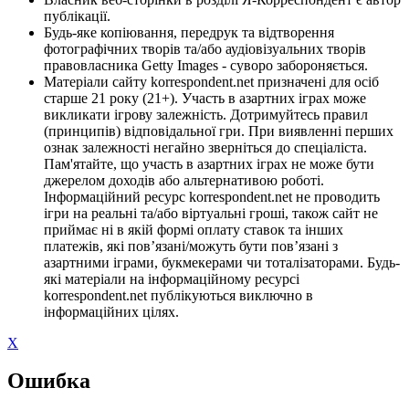
публікації.
Будь-яке копіювання, передрук та відтворення
фотографічних творів та/або аудіовізуальних творів
правовласника Getty Images - суворо забороняється.
Матеріали сайту korrespondent.net призначені для осіб
старше 21 року (21+). Участь в азартних іграх може
викликати ігрову залежність. Дотримуйтесь правил
(принципів) відповідальної гри. При виявленні перших
ознак залежності негайно зверніться до спеціаліста.
Пам'ятайте, що участь в азартних іграх не може бути
джерелом доходів або альтернативою роботі.
Інформаційний ресурс korrespondent.net не проводить
ігри на реальні та/або віртуальні гроші, також сайт не
приймає ні в якій формі оплату ставок та інших
платежів, які пов’язані/можуть бути пов’язані з
азартними іграми, букмекерами чи тоталізаторами. Будь-
які матеріали на інформаційному ресурсі
korrespondent.net публікуються виключно в
інформаційних цілях.
X
Ошибка