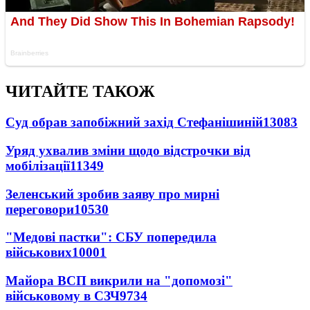
ЧИТАЙТЕ ТАКОЖ
Суд обрав запобіжний захід Стефанішиній
13083
Уряд ухвалив зміни щодо відстрочки від
мобілізації
11349
Зеленський зробив заяву про мирні
переговори
10530
"Медові пастки": СБУ попередила
військових
10001
Майора ВСП викрили на "допомозі"
військовому в СЗЧ
9734