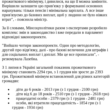
прожиткового мінімуму, і дивилися, на що її можна замінити.
Вирішили залишити цю прив'язку у формуванні основних
нарахувань: тільки пенсія і мінімальна зарплата. А все інше
прив'язуємо до базових виплат, щоб у людини не було ніяких
втрат", - пояснила міністр.
За її словами, Мінсоцполітики разом з експертами розробило
комплекс змін в законодавство і вже передали в парламент
відповідні законопроекти.
"Вийшло чотири законопроекти. Один про методологію,
другий про відв'язку, далі - про базові величини для штрафів і
для соціальних виплат і доплат. Ми це все прописали", -
резюмувала Лазебна.
З 1 липня в Україні загальний показник прожиткового
мінімуму становить 2294 грн, з 1 грудня він зросте до 2393
грн. Прожитковий мінімум встановлений для різних категорій
громадян:
діти до 6 років - 2013 грн (з 1 грудня - 2100 грн)
діти від 6 до 18 років - 2510 грн (з 1 грудня - 2618 грн)
працездатні особи - 2379 грн (з 1 грудня - 2481 грн)
особи, які втратили працездатність - 1854 грн (з 1
грудня - 1934 грн)