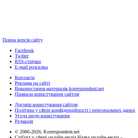
Повна версія сайту
Facebook
Twitter
RSS-стрічки
E-mail розсилка
Контакти
Реклама на сайті
Використання матеріалів korrespondent.net
Правила користування сайтом
Договір користування сайтом
Політика у сфері конфіденційності і персональних даних
Угода щодо користування
Редакція
© 2000-2026, Korrespondent.net
Суб'єкт у сфері онлайн-медіа Назва онлайн-медіа –