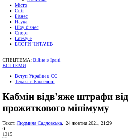
Місто
Світ
Бізнес
Наука
Шоу-бізнес
Спорт
Lifestyle
БЛОГИ ЧИТАЧІВ
СПЕЦТЕМА:
Війна в Ірані
ВСІ ТЕМИ
Вступ України в ЄС
Теракт в Барселоні
Кабмін відв'яже штрафи від
прожиткового мінімуму
Текст:
Людмила Садловська
, 24 жовтня 2021, 21:29
0
1315