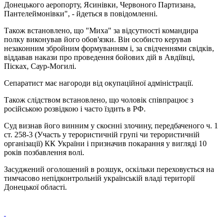
Донецького аеропорту, Ясинівки, Червоного Партизана,
Пантелеймонівки", - йдеться в повідомленні.
Також встановлено, що "Миха" за відсутності командира
полку виконував його обов'язки. Він особисто керував
незаконним збройним формуванням і, за свідченнями свідків,
віддавав накази про проведення бойових дій в Авдіївці,
Пісках, Саур-Могилі.
Сепаратист має нагороди від окупаційної адміністрації.
Також слідством встановлено, що чоловік співпрацює з
російською розвідкою і часто їздить в РФ.
Суд визнав його винним у скоєнні злочину, передбаченого ч. 1
ст. 258-3 (Участь у терористичній групі чи терористичній
організації) КК України і призначив покарання у вигляді 10
років позбавлення волі.
Засуджений оголошений в розшук, оскільки переховується на
тимчасово непідконтрольній українській владі території
Донецької області.