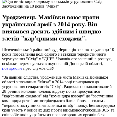
Засуджений на 10 років "Миха"
Уродженець Макіївки воює проти
української армії з 2014 року. Він
виявився досить здібним і швидко
злетів "кар'єрними сходами".
Шевченківський районний суд Чернівців заочно засудив до 10
років позбавлення волі одного з ватажків терористичного
угрупування "Схід" у "ДНР". Чоловік оголошений в розшук,
оскільки переховується в окупованій Донецькій області,
повідомляє
прес-служба СБУ.
"За даними слідства, уродженець міста Макіївка Донецької
області з позивним "Миха" в 2014 році приєднався до
угруповання сепаратистів "Схід". Радикально налаштований
28-річний молодий чоловік відразу почав просуватися
"кар'єрними сходами" від "командира взводу" до "заступника
командира роти" мотострілецького батальйону, а згодом -
"першого заступника начальника штабу" полку. Безпосередньо
брав участь у бойових діях проти військовослужбовців ЗСУ та
співробітників українських правоохоронних органів біля