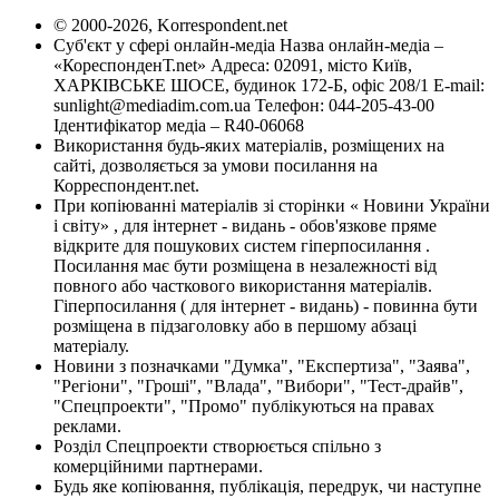
© 2000-2026, Korrespondent.net
Суб'єкт у сфері онлайн-медіа Назва онлайн-медіа –
«КореспонденТ.net» Адреса: 02091, місто Київ,
ХАРКІВСЬКЕ ШОСЕ, будинок 172-Б, офіс 208/1 E-mail:
sunlight@mediadim.com.ua
Телефон: 044-205-43-00
Ідентифікатор медіа – R40-06068
Використання будь-яких матеріалів, розміщених на
сайті, дозволяється за умови посилання на
Корреспондент.net.
При копіюванні матеріалів зі сторінки « Новини України
і світу» , для інтернет - видань - обов'язкове пряме
відкрите для пошукових систем гіперпосилання .
Посилання має бути розміщена в незалежності від
повного або часткового використання матеріалів.
Гіперпосилання ( для інтернет - видань) - повинна бути
розміщена в підзаголовку або в першому абзаці
матеріалу.
Новини з позначками "Думка", "Експертиза", "Заява",
"Регіони", "Гроші", "Влада", "Вибори", "Тест-драйв",
"Спецпроекти", "Промо" публікуються на правах
реклами.
Розділ Спецпроекти створюється спільно з
комерційними партнерами.
Будь яке копіювання, публікація, передрук, чи наступне