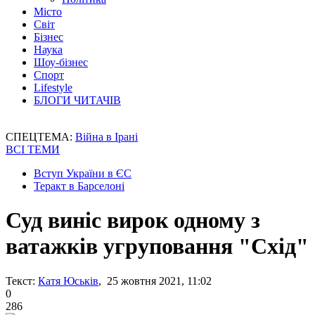
Місто
Світ
Бізнес
Наука
Шоу-бізнес
Спорт
Lifestyle
БЛОГИ ЧИТАЧІВ
СПЕЦТЕМА:
Війна в Ірані
ВСІ ТЕМИ
Вступ України в ЄС
Теракт в Барселоні
Суд виніс вирок одному з
ватажків угруповання "Схід"
Текст:
Катя Юськів
, 25 жовтня 2021, 11:02
0
286