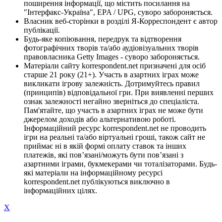
поширення інформації, що містить посилання на
"Інтерфакс-Україна", EPA / UPG, суворо забороняється.
Власник веб-сторінки в розділі Я-Корреспондент є автор
публікації.
Будь-яке копіювання, передрук та відтворення
фотографічних творів та/або аудіовізуальних творів
правовласника Getty Images - суворо забороняється.
Матеріали сайту korrespondent.net призначені для осіб
старше 21 року (21+). Участь в азартних іграх може
викликати ігрову залежність. Дотримуйтесь правил
(принципів) відповідальної гри. При виявленні перших
ознак залежності негайно зверніться до спеціаліста.
Пам'ятайте, що участь в азартних іграх не може бути
джерелом доходів або альтернативою роботі.
Інформаційний ресурс korrespondent.net не проводить
ігри на реальні та/або віртуальні гроші, також сайт не
приймає ні в якій формі оплату ставок та інших
платежів, які пов’язані/можуть бути пов’язані з
азартними іграми, букмекерами чи тоталізаторами. Будь-
які матеріали на інформаційному ресурсі
korrespondent.net публікуються виключно в
інформаційних цілях.
X