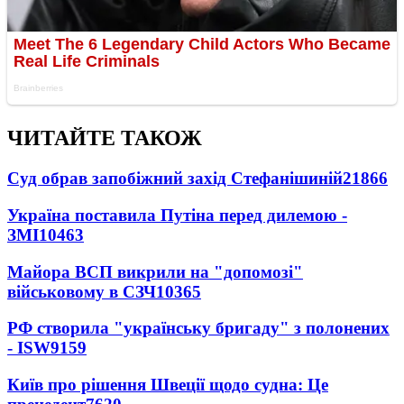
ЧИТАЙТЕ ТАКОЖ
Суд обрав запобіжний захід Стефанішиній
21866
Україна поставила Путіна перед дилемою -
ЗМІ
10463
Майора ВСП викрили на "допомозі"
військовому в СЗЧ
10365
РФ створила "українську бригаду" з полонених
- ISW
9159
Київ про рішення Швеції щодо судна: Це