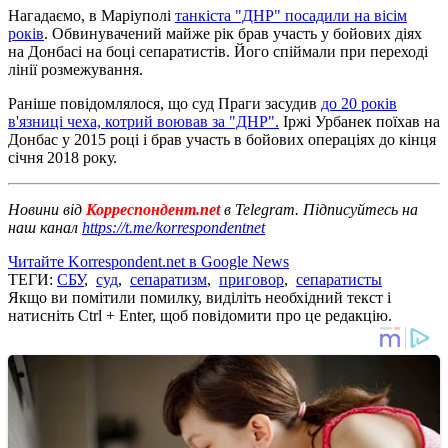
Нагадаємо, в Маріуполі
танкіста "ДНР" посадили на вісім
років
. Обвинувачений майже рік брав участь у бойових діях
на Донбасі на боці сепаратистів. Його спіймали при переході
лінії розмежування.
Раніше повідомлялося, що суд Праги засудив
до 20 років
в'язниці чеха, котрий воював за "ДНР".
Іржі Урбанек поїхав на
Донбас у 2015 році і брав участь в бойових операціях до кінця
січня 2018 року.
Новини від
Корреспондент.net
в Telegram. Підписуйтесь на
наш канал
https://t.me/korrespondentnet
Читайте Korrespondent.net в Google News
ТЕГИ:
СБУ
,
суд
,
сепаратизм
,
приговор
,
сепаратисты
Якщо ви помітили помилку, виділіть необхідний текст і
натисніть Ctrl + Enter, щоб повідомити про це редакцію.