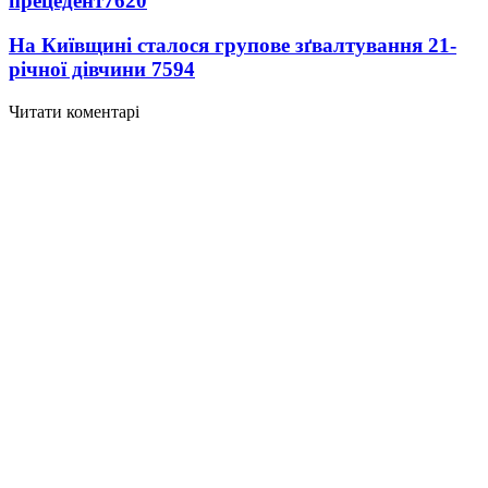
прецедент
7620
На Київщині сталося групове зґвалтування 21-
річної дівчини
7594
Читати коментарі