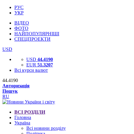
РУС
УКР
ВІДЕО
ФОТО
НАЙПОПУЛЯРНІШІ
СПЕЦПРОЕКТИ
USD
USD
44.4190
EUR
51.3207
Всі курси валют
44.4190
Авторизація
Пошук
RU
ВСІ РОЗДІЛИ
Головна
Україна
Всі новини розділу
Політика