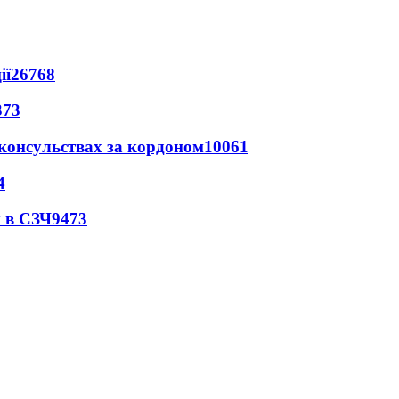
ії
26768
373
 консульствах за кордоном
10061
4
 в СЗЧ
9473