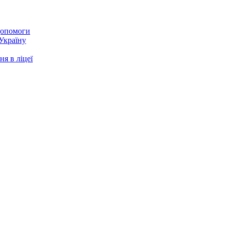
 допомоги
 Україну
я в ліцеї