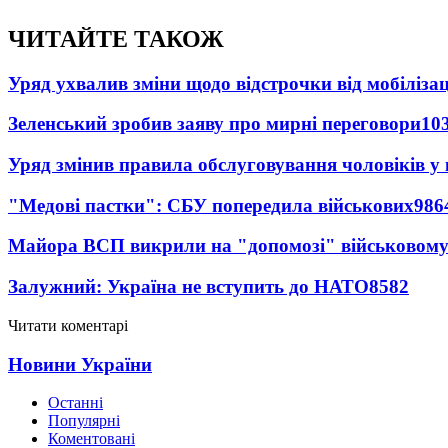
ЧИТАЙТЕ ТАКОЖ
Уряд ухвалив зміни щодо відстрочки від мобілізац
Зеленський зробив заяву про мирні переговори
10
Уряд змінив правила обслуговування чоловіків у
"Медові пастки": СБУ попередила військових
986
Майора ВСП викрили на "допомозі" військовому
Залужний: Україна не вступить до НАТО
8582
Читати коментарі
Новини України
Останні
Популярні
Коментовані