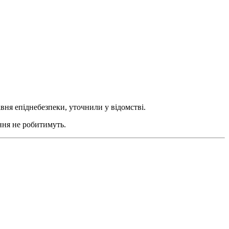
івня епіднебезпеки, уточнили у відомстві.
ення не робитимуть.