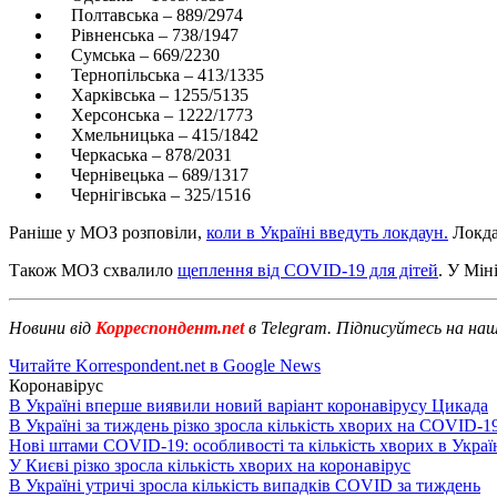
Полтавська – 889/2974
Рівненська – 738/1947
Сумська – 669/2230
Тернопільська – 413/1335
Харківська – 1255/5135
Херсонська – 1222/1773
Хмельницька – 415/1842
Черкаська – 878/2031
Чернівецька – 689/1317
Чернігівська – 325/1516
Раніше у МОЗ розповіли,
коли в Україні введуть локдаун.
Локдау
Також МОЗ схвалило
щеплення від COVID-19 для дітей
. У Мін
Новини від
Корреспондент.net
в Telegram. Підписуйтесь на на
Читайте Korrespondent.net в Google News
Коронавірус
В Україні вперше виявили новий варіант коронавірусу Цикада
В Україні за тиждень різко зросла кількість хворих на COVID-1
Нові штами COVID-19: особливості та кількість хворих в Украї
У Києві різко зросла кількість хворих на коронавірус
В Україні утричі зросла кількість випадків COVID за тиждень