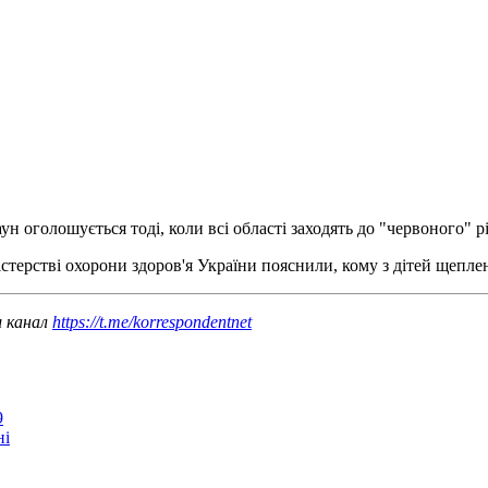
н оголошується тоді, коли всі області заходять до "червоного" р
істерстві охорони здоров'я України пояснили, кому з дітей щепл
ш канал
https://t.me/korrespondentnet
9
ні