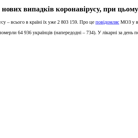
ч нових випадків коронавірусу, при цьом
су – всього в країні їх уже 2 803 159. Про це
повідомляє
МОЗ у ві
померли 64 936 українців (напередодні – 734). У лікарні за день