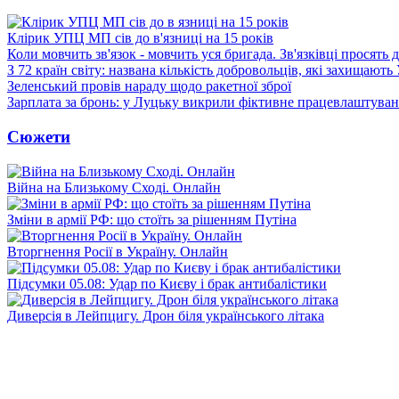
Клірик УПЦ МП сів до в'язниці на 15 років
Коли мовчить зв'язок - мовчить уся бригада. Зв'язківці просять
З 72 країн світу: названа кількість добровольців, які захищають
Зеленський провів нараду щодо ракетної зброї
Зарплата за бронь: у Луцьку викрили фіктивне працевлаштуванн
Сюжети
Війна на Близькому Сході. Онлайн
Зміни в армії РФ: що стоїть за рішенням Путіна
Вторгнення Росії в Україну. Онлайн
Підсумки 05.08: Удар по Києву і брак антибалістики
Диверсія в Лейпцигу. Дрон біля українського літака