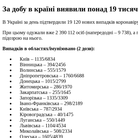
За добу в країні виявили понад 19 тися
В Україні за день підтвердили 19 120 нових випадків коронавіру
При цьому одужали вже 2 390 112 осіб (напередодні – 9 738), а 
підозрою на нього.
Випадків в областях/імунізовано (2 дози):
Київ – 1135/6834
Вінницька – 394/2456
Волинська – 555/1579
Дніпропетровська – 1760/6688
Донецька – 1015/2799
Житомирська – 286/1970
Закарпатська – 255/1645
Запорізька – 1335/3309
Івано-Франківська – 298/2189
Київська – 787/2934
Кіровоградська – 40/1475
Луганська – 550/1449
Львівська – 1104/4534
Миколаївська – 508/2334
Одеська – 1605/4839