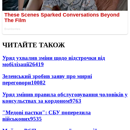
ЧИТАЙТЕ ТАКОЖ
Уряд ухвалив зміни щодо відстрочки від
мобілізації
26419
Зеленський зробив заяву про мирні
переговори
10082
Уряд змінив правила обслуговування чоловіків у
консульствах за кордоном
9763
"Медові пастки": СБУ попередила
військових
9535