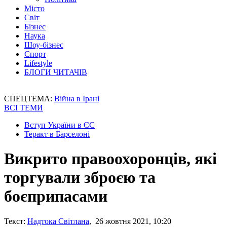
Місто
Світ
Бізнес
Наука
Шоу-бізнес
Спорт
Lifestyle
БЛОГИ ЧИТАЧІВ
СПЕЦТЕМА:
Війна в Ірані
ВСІ ТЕМИ
Вступ України в ЄС
Теракт в Барселоні
Викрито правоохоронців, які
торгували зброєю та
боєприпасами
Текст:
Надтока Світлана
, 26 жовтня 2021, 10:20