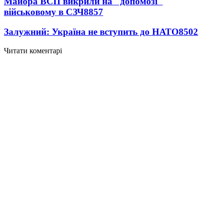
Майора ВСП викрили на "допомозі"
військовому в СЗЧ
8857
Залужний: Україна не вступить до НАТО
8502
Читати коментарі