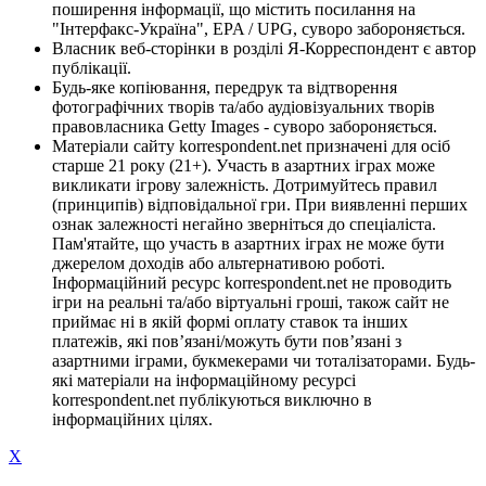
поширення інформації, що містить посилання на
"Інтерфакс-Україна", EPA / UPG, суворо забороняється.
Власник веб-сторінки в розділі Я-Корреспондент є автор
публікації.
Будь-яке копіювання, передрук та відтворення
фотографічних творів та/або аудіовізуальних творів
правовласника Getty Images - суворо забороняється.
Матеріали сайту korrespondent.net призначені для осіб
старше 21 року (21+). Участь в азартних іграх може
викликати ігрову залежність. Дотримуйтесь правил
(принципів) відповідальної гри. При виявленні перших
ознак залежності негайно зверніться до спеціаліста.
Пам'ятайте, що участь в азартних іграх не може бути
джерелом доходів або альтернативою роботі.
Інформаційний ресурс korrespondent.net не проводить
ігри на реальні та/або віртуальні гроші, також сайт не
приймає ні в якій формі оплату ставок та інших
платежів, які пов’язані/можуть бути пов’язані з
азартними іграми, букмекерами чи тоталізаторами. Будь-
які матеріали на інформаційному ресурсі
korrespondent.net публікуються виключно в
інформаційних цілях.
X