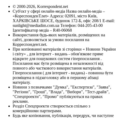
© 2000-2026, Korrespondent.net
Суб'єкт у сфері онлайн-медіа Назва онлайн-медіа –
«КореспонденТ.net» Адреса: 02091, місто Київ,
ХАРКІВСЬКЕ ШОСЕ, будинок 172-Б, офіс 208/1 E-mail:
sunlight@mediadim.com.ua
Телефон: 044-205-43-00
Ідентифікатор медіа – R40-06068
Використання будь-яких матеріалів, розміщених на
сайті, дозволяється за умови посилання на
Корреспондент.net.
При копіюванні матеріалів зі сторінки « Новини України
і світу» , для інтернет - видань - обов'язкове пряме
відкрите для пошукових систем гіперпосилання .
Посилання має бути розміщена в незалежності від
повного або часткового використання матеріалів.
Гіперпосилання ( для інтернет - видань) - повинна бути
розміщена в підзаголовку або в першому абзаці
матеріалу.
Новини з позначками "Думка", "Експертиза", "Заява",
"Регіони", "Гроші", "Влада", "Вибори", "Тест-драйв",
"Спецпроекти", "Промо" публікуються на правах
реклами.
Розділ Спецпроекти створюється спільно з
комерційними партнерами.
Будь яке копіювання, публікація, передрук, чи наступне