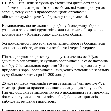
ПП у м. Київ, який залучив до злочинної діяльності своїх
знайомих і налагодив зв'язки з особами, які мають доступ до
зброї, у тому числі з правоохоронцями органами і
військовослужбовцями", - йдеться у повідомленні.
Встановлено, що незаконно придбану й одержану зброю
учасники злочинної групи зберігали на території гаражного
кооперативу у Краматорську Донецької області.
Усі домовленості про збут вогнепальної зброї та боєприпасів
зазначені особи здійснювали особисто і через Інтернет.
Під час досудового розслідування у зазначених осіб було
здійснено оперативну закупівлю боєприпасів, а саме патронів
калібру 7,62 загальною вартістю 10 тис. грн і передоплату за
придбання зброї, боєприпасів і вибухових речовин на загальну
суму більше 30 тис. грн і 1 200 доларів.
25 жовтня двох учасників групи затримали "на гарячому", а
саме працівника правоохоронного органу і цивільну особу.
Під час обшуків за місцями їхнього проживання та в гаражних
боксах вилучили значний обсяг зброї, бойових припасів,
вибухових речовин і пристроїв.
Вирішується питання про повідомлення затриманим про