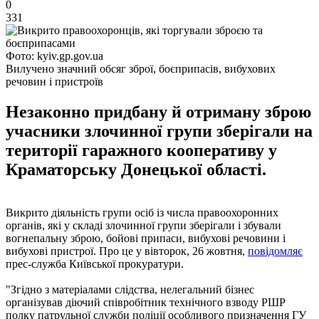
0
331
Фото: kyiv.gp.gov.ua
Вилучено значний обсяг зброї, боєприпасів, вибухових
речовин і пристроїв
Незаконно придбану й отриману зброю
учасники злочинної групи зберігали на
території гаражного кооперативу у
Краматорську Донецької області.
Викрито діяльність групи осіб із числа правоохоронних
органів, які у складі злочинної групи зберігали і збували
вогнепальну зброю, бойові припаси, вибухові речовини і
вибухові пристрої. Про це у вівторок, 26 жовтня,
повідомляє
прес-служба Київської прокуратури.
"Згідно з матеріалами слідства, нелегальний бізнес
організував діючий співробітник технічного взводу РШР
полку патрульної служби поліції особливого призначення ГУ