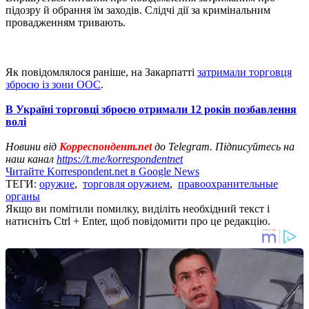
підозру й обрання їм заходів. Слідчі дії за кримінальним
провадженням тривають.
Як повідомлялося раніше, на Закарпатті
затримали торговця
зброєю із зони ООС
.
В Україні торговці зброєю отримали 12 років позбавлення
волі
Новини від
Корреспондент.net
до Telegram. Підписуйтесь на
наш канал
https://t.me/korrespondentnet
Читайте Korrespondent.net в Google News
ТЕГИ:
оружие
,
торговля оружием
,
правоохранительные
органы
Якщо ви помітили помилку, виділіть необхідний текст і
натисніть Ctrl + Enter, щоб повідомити про це редакцію.