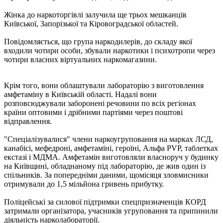
Жінка до наркоторгівлі залучила ще трьох мешканців
Київської, Запорізької та Кіровоградської областей.
Повідомляється, що група наркодилерів, до складу якої
входили чотири особи, збували наркотики і психотропи через
чотири власних віртуальних наркомагазини.
Крім того, вони облаштували лабораторію з виготовлення
амфетаміну в Київській області. Надалі вони
розповсюджували заборонені речовини по всіх регіонах
країни оптовими і дрібними партіями через поштові
відправлення.
"Спеціалізувалися" члени наркоугруповання на марках ЛСД,
канабісі, мефедроні, амфетаміні, героїні, Альфа PVP, таблетках
екстазі і МДМА. Амфетамін виготовляли власноруч у будинку
на Київщині, обладнаному під лабораторію, де жив один із
спільників. За попередніми даними, щомісяця зловмисники
отримували до 1,5 мільйона гривень прибутку.
Поліцейські за силової підтримки спецпризначенців КОРД
затримали організатора, учасників угруповання та припинили
діяльність нарколабораторії.