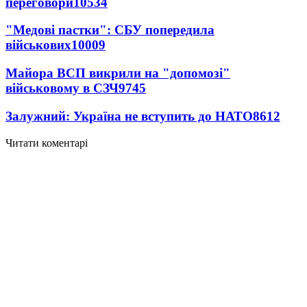
переговори
10534
"Медові пастки": СБУ попередила
військових
10009
Майора ВСП викрили на "допомозі"
військовому в СЗЧ
9745
Залужний: Україна не вступить до НАТО
8612
Читати коментарі