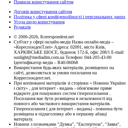
Правила користування сайтом
Договір користування сайтом
Політика у сфері конфіденційності і персональних даних
Угода щодо користування
Редакція
© 2000-2026, Korrespondent.net
Суб'єкт у сфері онлайн-медіа Назва онлайн-медіа –
«КореспонденТ.net» Адреса: 02091, місто Київ,
ХАРКІВСЬКЕ ШОСЕ, будинок 172-Б, офіс 208/1 E-mail:
sunlight@mediadim.com.ua
Телефон: 044-205-43-00
Ідентифікатор медіа – R40-06068
Використання будь-яких матеріалів, розміщених на
сайті, дозволяється за умови посилання на
Корреспондент.net.
При копіюванні матеріалів зі сторінки « Новини України
і світу» , для інтернет - видань - обов'язкове пряме
відкрите для пошукових систем гіперпосилання .
Посилання має бути розміщена в незалежності від
повного або часткового використання матеріалів.
Гіперпосилання ( для інтернет - видань) - повинна бути
розміщена в підзаголовку або в першому абзаці
матеріалу.
Новини з позначками "Думка", "Експертиза", "Заява",