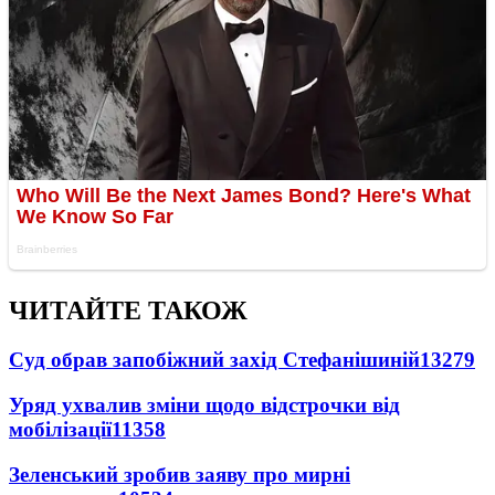
ЧИТАЙТЕ ТАКОЖ
Суд обрав запобіжний захід Стефанішиній
13279
Уряд ухвалив зміни щодо відстрочки від
мобілізації
11358
Зеленський зробив заяву про мирні