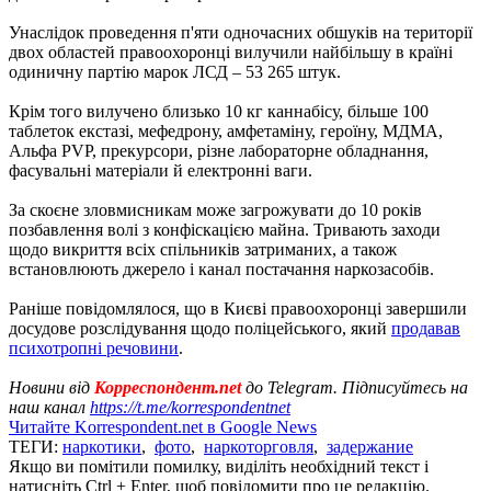
Унаслідок проведення п'яти одночасних обшуків на території
двох областей правоохоронці вилучили найбільшу в країні
одиничну партію марок ЛСД – 53 265 штук.
Крім того вилучено близько 10 кг каннабісу, більше 100
таблеток екстазі, мефедрону, амфетаміну, героїну, МДМА,
Альфа PVP, прекурсори, різне лабораторне обладнання,
фасувальні матеріали й електронні ваги.
За скоєне зловмисникам може загрожувати до 10 років
позбавлення волі з конфіскацією майна. Тривають заходи
щодо викриття всіх спільників затриманих, а також
встановлюють джерело і канал постачання наркозасобів.
Раніше повідомлялося, що в Києві правоохоронці завершили
досудове розслідування щодо поліцейського, який
продавав
психотропні речовини
.
Новини від
Корреспондент.net
до Telegram. Підписуйтесь на
наш канал
https://t.me/korrespondentnet
Читайте Korrespondent.net в Google News
ТЕГИ:
наркотики
,
фото
,
наркоторговля
,
задержание
Якщо ви помітили помилку, виділіть необхідний текст і
натисніть Ctrl + Enter, щоб повідомити про це редакцію.