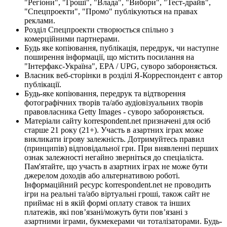
"Регіони", "Гроші", "Влада", "Вибори", "Тест-драйв",
"Спецпроекти", "Промо" публікуються на правах
реклами.
Розділ Спецпроекти створюється спільно з
комерційними партнерами.
Будь яке копіювання, публікація, передрук, чи наступне
поширення інформації, що містить посилання на
"Інтерфакс-Україна", EPA / UPG, суворо забороняється.
Власник веб-сторінки в розділі Я-Корреспондент є автор
публікації.
Будь-яке копіювання, передрук та відтворення
фотографічних творів та/або аудіовізуальних творів
правовласника Getty Images - суворо забороняється.
Матеріали сайту korrespondent.net призначені для осіб
старше 21 року (21+). Участь в азартних іграх може
викликати ігрову залежність. Дотримуйтесь правил
(принципів) відповідальної гри. При виявленні перших
ознак залежності негайно зверніться до спеціаліста.
Пам'ятайте, що участь в азартних іграх не може бути
джерелом доходів або альтернативою роботі.
Інформаційний ресурс korrespondent.net не проводить
ігри на реальні та/або віртуальні гроші, також сайт не
приймає ні в якій формі оплату ставок та інших
платежів, які пов’язані/можуть бути пов’язані з
азартними іграми, букмекерами чи тоталізаторами. Будь-