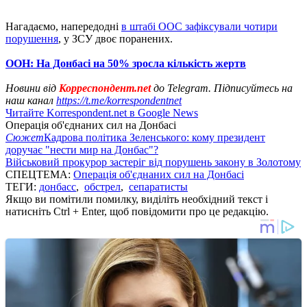
Нагадаємо, напередодні
в штабі ООС зафіксували чотири
порушення
, у ЗСУ двоє поранених.
ООН: На Донбасі на 50% зросла кількість жертв
Новини від
Корреспондент.net
до Telegram. Підписуйтесь на
наш канал
https://t.me/korrespondentnet
Читайте Korrespondent.net в Google News
Операція об'єднаних сил на Донбасі
Сюжет
Кадрова політика Зеленського: кому президент
доручає "нести мир на Донбас"?
Військовий прокурор застеріг від порушень закону в Золотому
СПЕЦТЕМА:
Операція об'єднаних сил на Донбасі
ТЕГИ:
донбасс
,
обстрел
,
сепаратисты
Якщо ви помітили помилку, виділіть необхідний текст і
натисніть Ctrl + Enter, щоб повідомити про це редакцію.