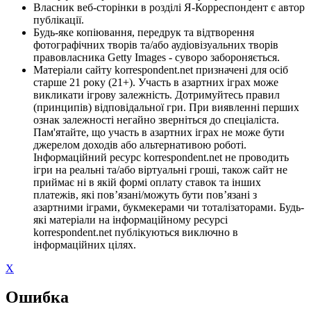
Власник веб-сторінки в розділі Я-Корреспондент є автор
публікації.
Будь-яке копіювання, передрук та відтворення
фотографічних творів та/або аудіовізуальних творів
правовласника Getty Images - суворо забороняється.
Матеріали сайту korrespondent.net призначені для осіб
старше 21 року (21+). Участь в азартних іграх може
викликати ігрову залежність. Дотримуйтесь правил
(принципів) відповідальної гри. При виявленні перших
ознак залежності негайно зверніться до спеціаліста.
Пам'ятайте, що участь в азартних іграх не може бути
джерелом доходів або альтернативою роботі.
Інформаційний ресурс korrespondent.net не проводить
ігри на реальні та/або віртуальні гроші, також сайт не
приймає ні в якій формі оплату ставок та інших
платежів, які пов’язані/можуть бути пов’язані з
азартними іграми, букмекерами чи тоталізаторами. Будь-
які матеріали на інформаційному ресурсі
korrespondent.net публікуються виключно в
інформаційних цілях.
X
Ошибка