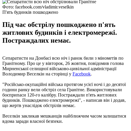
Фото: facebook.com/vladimir.veselkin
П'ять будинків пошкоджено
Під час обстрілу пошкоджено п'ять
житлових будинків і електромережі.
Постраждалих немає.
Сепаратисти на Донбасі всю ніч і ранок били з мінометів по
Гранітному. Про це у вівторок, 26 жовтня, повідомив голова
Мирненської селищної військово-цивільної адміністрації
Володимир Веселкін на сторінці у
Facebook
.
"Російсько-окупаційні війська протягом усієї ночі і до десятої
години ранку вели обстріл села Гранітне. Використовували
боєприпаси 120-го калібру. Постраждали п'ять житлових
будинків. Пошкоджено електромережі", - написав він і додав,
що жертв унаслідок обстрілів немає.
Веселкін закликав мешканців найближчим часом залишатися
вдома заради власної безпеки.