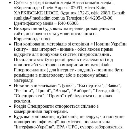
Суб'єкт у сфері онлайн-медіа Назва онлайн-медіа –
«КореспонденТ.net» Адреса: 02091, місто Київ,
ХАРКІВСЬКЕ ШОСЕ, будинок 172-Б, офіс 208/1 E-mail:
sunlight@mediadim.com.ua
Телефон: 044-205-43-00
Ідентифікатор медіа – R40-06068
Використання будь-яких матеріалів, розміщених на
сайті, дозволяється за умови посилання на
Корреспондент.net.
При копіюванні матеріалів зі сторінки « Новини України
і світу» , для інтернет - видань - обов'язкове пряме
відкрите для пошукових систем гіперпосилання .
Посилання має бути розміщена в незалежності від
повного або часткового використання матеріалів.
Гіперпосилання ( для інтернет - видань) - повинна бути
розміщена в підзаголовку або в першому абзаці
матеріалу.
Новини з позначками "Думка", "Експертиза", "Заява",
"Регіони", "Гроші", "Влада", "Вибори", "Тест-драйв",
"Спецпроекти", "Промо" публікуються на правах
реклами.
Розділ Спецпроекти створюється спільно з
комерційними партнерами.
Будь яке копіювання, публікація, передрук, чи наступне
поширення інформації, що містить посилання на
"Інтерфакс-Україна", EPA / UPG, суворо забороняється.