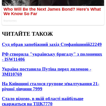
ЧИТАЙТЕ ТАКОЖ
Суд обрав запобіжний захід Стефанішиній
22249
РФ створила "українську бригаду" з полонених
- ISW
11406
Україна поставила Путіна перед дилемою -
ЗМІ
10769
На Київщині сталося групове зґвалтування 21-
річної дівчини
7999
Стало відомо, в якій області найбільше
скаржаться на ТЦК
7770