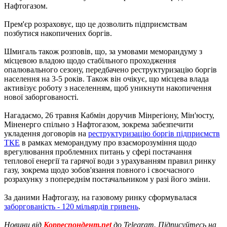
Нафтогазом.
Прем'єр розраховує, що це дозволить підприємствам
позбутися накопичених боргів.
Шмигаль також розповів, що, за умовами меморандуму з
місцевою владою щодо стабільного проходження
опалювального сезону, передбачено реструктуризацію боргів
населення на 3-5 років. Також він очікує, що місцева влада
активізує роботу з населенням, щоб уникнути накопичення
нової заборгованості.
Нагадаємо, 26 травня Кабмін доручив Мінрегіону, Мін'юсту,
Міненерго спільно з Нафтогазом, зокрема забезпечити
укладення договорів на
реструктуризацію боргів підприємств
ТКЕ
в рамках меморандуму про взаєморозуміння щодо
врегулювання проблемних питань у сфері постачання
теплової енергії та гарячої води з урахуванням правил ринку
газу, зокрема щодо зобов'язання повного і своєчасного
розрахунку з попереднім постачальником у разі його зміни.
За даними Нафтогазу, на газовому ринку сформувалася
заборгованість - 120 мільярдів гривень
.
Новини від
Корреспондент.net
до Telegram. Підписуйтесь на