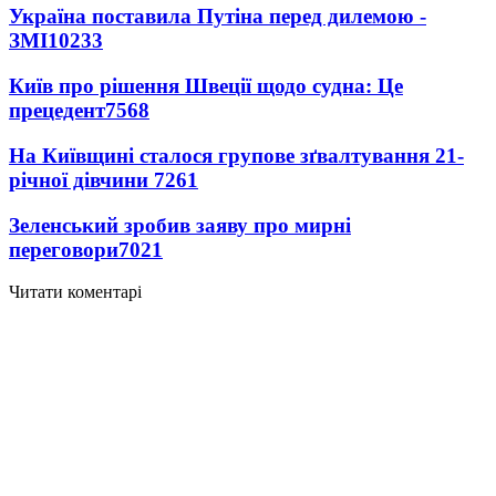
Україна поставила Путіна перед дилемою -
ЗМІ
10233
Київ про рішення Швеції щодо судна: Це
прецедент
7568
На Київщині сталося групове зґвалтування 21-
річної дівчини
7261
Зеленський зробив заяву про мирні
переговори
7021
Читати коментарі