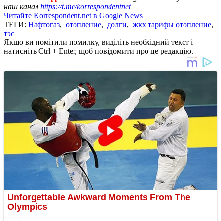
наш канал
https://t.me/korrespondentnet
Читайте Korrespondent.net в Google News
ТЕГИ:
Нафтогаз
,
отопление
,
долги
,
жкх тарифы отопление
,
тэс
Якщо ви помітили помилку, виділіть необхідний текст і
натисніть Ctrl + Enter, щоб повідомити про це редакцію.