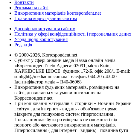
Контакти
Реклама на сайті
Використання матеріалів korrespondent.net
Правила користування сайтом
Договір користування сайтом
Політика у сфері конфіденційності і персональних даних
Угода щодо користування
Редакція
© 2000-2026, Korrespondent.net
Суб'єкт у сфері онлайн-медіа Назва онлайн-медіа –
«КореспонденТ.net» Адреса: 02091, місто Київ,
ХАРКІВСЬКЕ ШОСЕ, будинок 172-Б, офіс 208/1 E-mail:
sunlight@mediadim.com.ua
Телефон: 044-205-43-00
Ідентифікатор медіа – R40-06068
Використання будь-яких матеріалів, розміщених на
сайті, дозволяється за умови посилання на
Корреспондент.net.
При копіюванні матеріалів зі сторінки « Новини України
і світу» , для інтернет - видань - обов'язкове пряме
відкрите для пошукових систем гіперпосилання .
Посилання має бути розміщена в незалежності від
повного або часткового використання матеріалів.
Гіперпосилання ( для інтернет - видань) - повинна бути