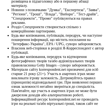
розміщена в підзаголовку або в першому абзаці
матеріалу.
Новини з позначками "Думка", "Експертиза", "Заява",
"Регіони", "Гроші", "Влада", "Вибори", "Тест-драйв",
"Спецпроекти", "Промо" публікуються на правах
реклами.
Розділ Спецпроекти створюється спільно з
комерційними партнерами.
Будь яке копіювання, публікація, передрук, чи наступне
поширення інформації, що містить посилання на
"Інтерфакс-Україна", EPA / UPG, суворо забороняється.
Власник веб-сторінки в розділі Я-Корреспондент є автор
публікації.
Будь-яке копіювання, передрук та відтворення
фотографічних творів та/або аудіовізуальних творів
правовласника Getty Images - суворо забороняється.
Матеріали сайту korrespondent.net призначені для осіб
старше 21 року (21+). Участь в азартних іграх може
викликати ігрову залежність. Дотримуйтесь правил
(принципів) відповідальної гри. При виявленні перших
ознак залежності негайно зверніться до спеціаліста.
Пам'ятайте, що участь в азартних іграх не може бути
джерелом доходів або альтернативою роботі.
Інформаційний ресурс korrespondent.net не проводить
ігри на реальні та/або віртуальні гроші, також сайт не