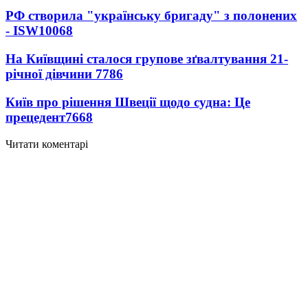
РФ створила "українську бригаду" з полонених
- ISW
10068
На Київщині сталося групове зґвалтування 21-
річної дівчини
7786
Київ про рішення Швеції щодо судна: Це
прецедент
7668
Читати коментарі