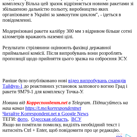
комплексу Вільха цей зразок відрізняється новими ракетами зі
збільшеною дальністю польоту, виробництво яких
організоване в Україні за замкнутим циклом", - ідеться в
повідомленні.
Модернізовані ракети калібру 300 мм з відривом більше сотні
кілометрів вражають наземні цілі.
Результати стрілянини оцінюють фахівці державної
приймальної комісії. Після випробувань вони розроблять
пропозиції щодо прийняття цього зразка на озброєння ЗСУ.
Раніше було опубліковано нові
відео випробувань снарядів
Тайфун-1
до реактивних установок залпового вогню Град і
ракети 9М79-1 для комплексу Точка-У.
Новини від
Корреспондент.net
в Telegram. Підписуйтесь на
наш канал
https://t.me/korrespondentnet
Читайте Korrespondent.net в Google News
ТЕГИ:
фото
,
Одесская область
,
ВСУ
Якщо ви помітили помилку, виділіть необхідний текст і
натисніть Ctrl + Enter, щоб повідомити про це редакцію.