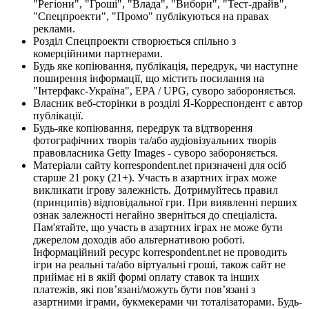
"Регіони", "Гроші", "Влада", "Вибори", "Тест-драйв",
"Спецпроекти", "Промо" публікуються на правах
реклами.
Розділ Спецпроекти створюється спільно з
комерційними партнерами.
Будь яке копіювання, публікація, передрук, чи наступне
поширення інформації, що містить посилання на
"Інтерфакс-Україна", EPA / UPG, суворо забороняється.
Власник веб-сторінки в розділі Я-Корреспондент є автор
публікації.
Будь-яке копіювання, передрук та відтворення
фотографічних творів та/або аудіовізуальних творів
правовласника Getty Images - суворо забороняється.
Матеріали сайту korrespondent.net призначені для осіб
старше 21 року (21+). Участь в азартних іграх може
викликати ігрову залежність. Дотримуйтесь правил
(принципів) відповідальної гри. При виявленні перших
ознак залежності негайно зверніться до спеціаліста.
Пам'ятайте, що участь в азартних іграх не може бути
джерелом доходів або альтернативою роботі.
Інформаційний ресурс korrespondent.net не проводить
ігри на реальні та/або віртуальні гроші, також сайт не
приймає ні в якій формі оплату ставок та інших
платежів, які пов’язані/можуть бути пов’язані з
азартними іграми, букмекерами чи тоталізаторами. Будь-