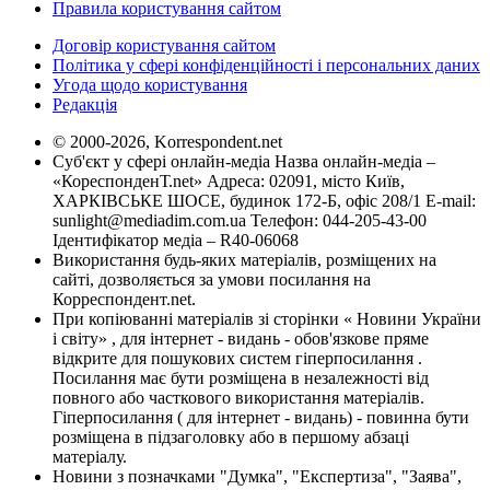
Правила користування сайтом
Договір користування сайтом
Політика у сфері конфіденційності і персональних даних
Угода щодо користування
Редакція
© 2000-2026, Korrespondent.net
Суб'єкт у сфері онлайн-медіа Назва онлайн-медіа –
«КореспонденТ.net» Адреса: 02091, місто Київ,
ХАРКІВСЬКЕ ШОСЕ, будинок 172-Б, офіс 208/1 E-mail:
sunlight@mediadim.com.ua
Телефон: 044-205-43-00
Ідентифікатор медіа – R40-06068
Використання будь-яких матеріалів, розміщених на
сайті, дозволяється за умови посилання на
Корреспондент.net.
При копіюванні матеріалів зі сторінки « Новини України
і світу» , для інтернет - видань - обов'язкове пряме
відкрите для пошукових систем гіперпосилання .
Посилання має бути розміщена в незалежності від
повного або часткового використання матеріалів.
Гіперпосилання ( для інтернет - видань) - повинна бути
розміщена в підзаголовку або в першому абзаці
матеріалу.
Новини з позначками "Думка", "Експертиза", "Заява",