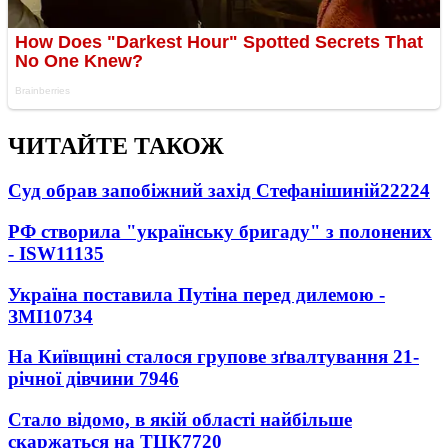
ЧИТАЙТЕ ТАКОЖ
Суд обрав запобіжний захід Стефанішиній
22224
РФ створила "українську бригаду" з полонених
- ISW
11135
Україна поставила Путіна перед дилемою -
ЗМІ
10734
На Київщині сталося групове зґвалтування 21-
річної дівчини
7946
Стало відомо, в якій області найбільше
скаржаться на ТЦК
7720