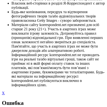
Власник веб-сторінки в розділі Я-Корреспондент є автор
публікації.
Будь-яке копіювання, передрук та відтворення
фотографічних творів та/або аудіовізуальних творів
правовласника Getty Images - суворо забороняється.
Матеріали сайту korrespondent.net призначені для осіб
старше 21 року (21+). Участь в азартних іграх може
викликати ігрову залежність. Дотримуйтесь правил
(принципів) відповідальної гри. При виявленні перших
ознак залежності негайно зверніться до спеціаліста.
Пам'ятайте, що участь в азартних іграх не може бути
джерелом доходів або альтернативою роботі.
Інформаційний ресурс korrespondent.net не проводить
ігри на реальні та/або віртуальні гроші, також сайт не
приймає ні в якій формі оплату ставок та інших
платежів, які пов’язані/можуть бути пов’язані з
азартними іграми, букмекерами чи тоталізаторами. Будь-
які матеріали на інформаційному ресурсі
korrespondent.net публікуються виключно в
інформаційних цілях.
X
Ошибка