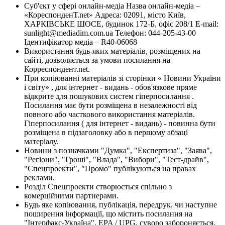
Суб'єкт у сфері онлайн-медіа Назва онлайн-медіа –
«КореспонденТ.net» Адреса: 02091, місто Київ,
ХАРКІВСЬКЕ ШОСЕ, будинок 172-Б, офіс 208/1 E-mail:
sunlight@mediadim.com.ua
Телефон: 044-205-43-00
Ідентифікатор медіа – R40-06068
Використання будь-яких матеріалів, розміщених на
сайті, дозволяється за умови посилання на
Корреспондент.net.
При копіюванні матеріалів зі сторінки « Новини України
і світу» , для інтернет - видань - обов'язкове пряме
відкрите для пошукових систем гіперпосилання .
Посилання має бути розміщена в незалежності від
повного або часткового використання матеріалів.
Гіперпосилання ( для інтернет - видань) - повинна бути
розміщена в підзаголовку або в першому абзаці
матеріалу.
Новини з позначками "Думка", "Експертиза", "Заява",
"Регіони", "Гроші", "Влада", "Вибори", "Тест-драйв",
"Спецпроекти", "Промо" публікуються на правах
реклами.
Розділ Спецпроекти створюється спільно з
комерційними партнерами.
Будь яке копіювання, публікація, передрук, чи наступне
поширення інформації, що містить посилання на
"Інтерфакс-Україна", EPA / UPG, суворо забороняється.