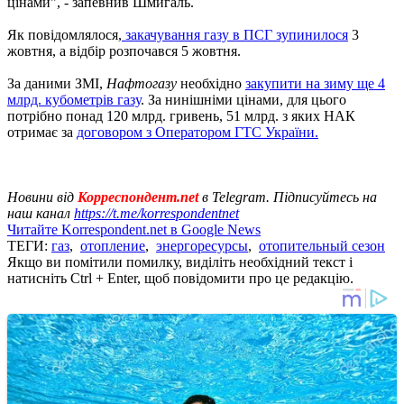
цінами", - запевнив Шмигаль.
Як повідомлялося,
закачування газу в ПСГ зупинилося
3
жовтня, а відбір розпочався 5 жовтня.
За даними ЗМІ,
Нафтогазу
необхідно
закупити на зиму ще 4
млрд. кубометрів газу
. За нинішніми цінами, для цього
потрібно понад 120 млрд. гривень, 51 млрд. з яких НАК
отримає за
договором з Оператором ГТС України.
Новини від
Корреспондент.net
в Telegram. Підписуйтесь на
наш канал
https://t.me/korrespondentnet
Читайте Korrespondent.net в Google News
ТЕГИ:
газ
,
отопление
,
энергоресурсы
,
отопительный сезон
Якщо ви помітили помилку, виділіть необхідний текст і
натисніть Ctrl + Enter, щоб повідомити про це редакцію.