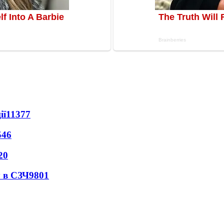
ії
11377
546
20
 в СЗЧ
9801