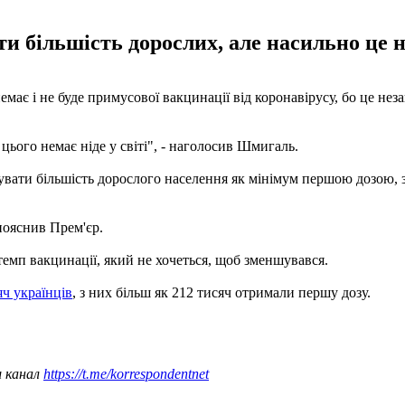
и більшість дорослих, але насильно це 
ає і не буде примусової вакцинації від коронавірусу, бо це неза
 цього немає ніде у світі", - наголосив Шмигаль.
нувати більшість дорослого населення як мінімум першою дозою
пояснив Прем'єр.
емп вакцинації, який не хочеться, щоб зменшувався.
яч українців
, з них більш як 212 тисяч отримали першу дозу.
ш канал
https://t.me/korrespondentnet