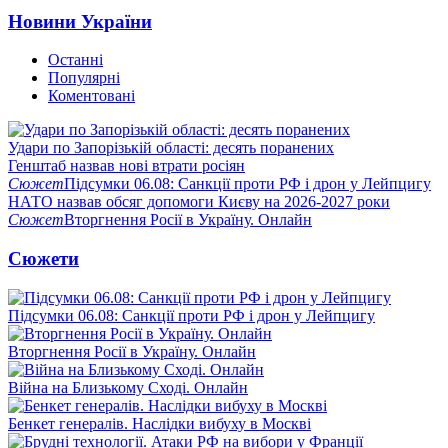
Новини України
Останні
Популярні
Коментовані
Удари по Запорізькій області: десять поранених
Генштаб назвав нові втрати росіян
Сюжет
Підсумки 06.08: Санкції проти РФ і дрон у Лейпцигу
НАТО назвав обсяг допомоги Києву на 2026-2027 роки
Сюжет
Вторгнення Росії в Україну. Онлайн
Сюжети
Підсумки 06.08: Санкції проти РФ і дрон у Лейпцигу
Вторгнення Росії в Україну. Онлайн
Війна на Близькому Сході. Онлайн
Бенкет генералів. Наслідки вибуху в Москві