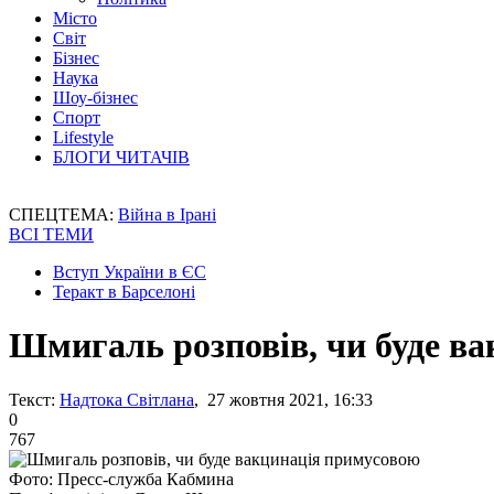
Місто
Світ
Бізнес
Наука
Шоу-бізнес
Спорт
Lifestyle
БЛОГИ ЧИТАЧІВ
СПЕЦТЕМА:
Війна в Ірані
ВСІ ТЕМИ
Вступ України в ЄС
Теракт в Барселоні
Шмигаль розповів, чи буде в
Текст:
Надтока Світлана
, 27 жовтня 2021, 16:33
0
767
Фото: Пресс-служба Кабмина