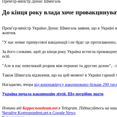
Прем'єр-міністр Денис Шмигаль
До кінця року влада хоче провакцинуват
Прем’єр-міністр України Денис Шмигаль заявив, що в Україні нем
жовтня.
"У нас немає примусової вакцинації і не буде: це протизаконно,
За його словами, щоб до кінця року Україна встигла провакци
осіб.
"Але в нас невеликий розрив між першою та другою дозою", - 
Також Шмигаль відзначив, що на цей момент в Україні гарний т
Нагадаємо, вчора
від коронавірусу вакциновано більше 290 тис
Україна почала вакцинацію дітей. Що потрібно знати
Новини від
Корреспондент.net
в Telegram. Підписуйтесь на на
Читайте Korrespondent.net в Google News