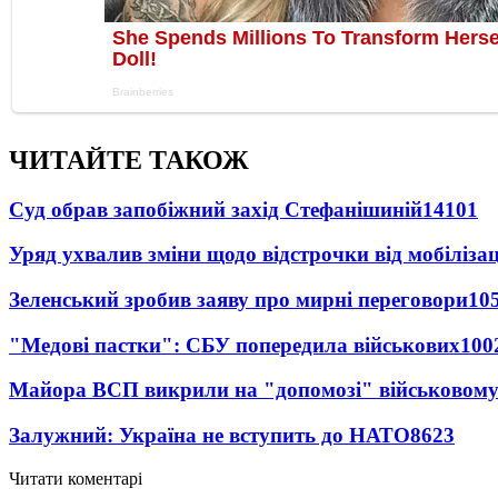
ЧИТАЙТЕ ТАКОЖ
Суд обрав запобіжний захід Стефанішиній
14101
Уряд ухвалив зміни щодо відстрочки від мобілізац
Зеленський зробив заяву про мирні переговори
10
"Медові пастки": СБУ попередила військових
100
Майора ВСП викрили на "допомозі" військовому
Залужний: Україна не вступить до НАТО
8623
Читати коментарі