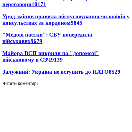
переговори
10171
Уряд змінив правила обслуговування чоловіків у
консульствах за кордоном
9845
"Медові пастки": СБУ попередила
військових
9679
Майора ВСП викрили на "допомозі"
військовому в СЗЧ
9139
Залужний: Україна не вступить до НАТО
8529
Читати коментарі