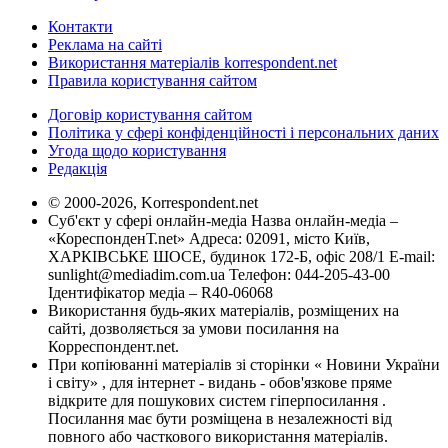
Контакти
Реклама на сайті
Використання матеріалів korrespondent.net
Правила користування сайтом
Договір користування сайтом
Політика у сфері конфіденційності і персональних даних
Угода щодо користування
Редакція
© 2000-2026, Korrespondent.net
Суб'єкт у сфері онлайн-медіа Назва онлайн-медіа –
«КореспонденТ.net» Адреса: 02091, місто Київ,
ХАРКІВСЬКЕ ШОСЕ, будинок 172-Б, офіс 208/1 E-mail:
sunlight@mediadim.com.ua
Телефон: 044-205-43-00
Ідентифікатор медіа – R40-06068
Використання будь-яких матеріалів, розміщених на
сайті, дозволяється за умови посилання на
Корреспондент.net.
При копіюванні матеріалів зі сторінки « Новини України
і світу» , для інтернет - видань - обов'язкове пряме
відкрите для пошукових систем гіперпосилання .
Посилання має бути розміщена в незалежності від
повного або часткового використання матеріалів.