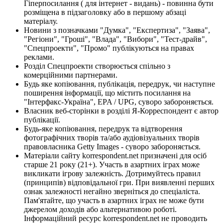
Гіперпосилання ( для інтернет - видань) - повинна бути
розміщена в підзаголовку або в першому абзаці
матеріалу.
Новини з позначками "Думка", "Експертиза", "Заява",
"Регіони", "Гроші", "Влада", "Вибори", "Тест-драйв",
"Спецпроекти", "Промо" публікуються на правах
реклами.
Розділ Спецпроекти створюється спільно з
комерційними партнерами.
Будь яке копіювання, публікація, передрук, чи наступне
поширення інформації, що містить посилання на
"Інтерфакс-Україна", EPA / UPG, суворо забороняється.
Власник веб-сторінки в розділі Я-Корреспондент є автор
публікації.
Будь-яке копіювання, передрук та відтворення
фотографічних творів та/або аудіовізуальних творів
правовласника Getty Images - суворо забороняється.
Матеріали сайту korrespondent.net призначені для осіб
старше 21 року (21+). Участь в азартних іграх може
викликати ігрову залежність. Дотримуйтесь правил
(принципів) відповідальної гри. При виявленні перших
ознак залежності негайно зверніться до спеціаліста.
Пам'ятайте, що участь в азартних іграх не може бути
джерелом доходів або альтернативою роботі.
Інформаційний ресурс korrespondent.net не проводить