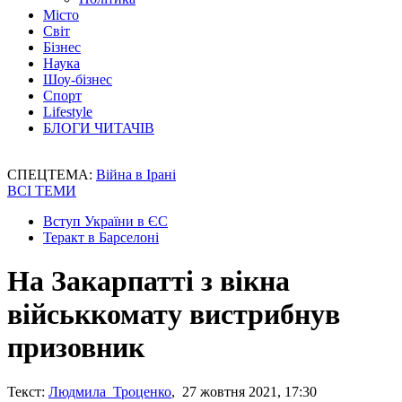
Місто
Світ
Бізнес
Наука
Шоу-бізнес
Спорт
Lifestyle
БЛОГИ ЧИТАЧІВ
СПЕЦТЕМА:
Війна в Ірані
ВСІ ТЕМИ
Вступ України в ЄС
Теракт в Барселоні
На Закарпатті з вікна
військкомату вистрибнув
призовник
Текст:
Людмила Троценко
, 27 жовтня 2021, 17:30