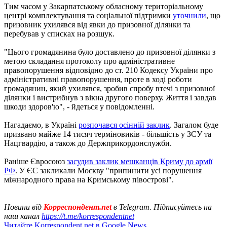
Тим часом у Закарпатському обласному територіальному
центрі комплектування та соціальної підтримки
уточнили
, що
призовник ухилявся від явки до призовної ділянки та
перебував у списках на розшук.
"Цього громадянина було доставлено до призовної ділянки з
метою складання протоколу про адміністративне
правопорушення відповідно до ст. 210 Кодексу України про
адміністративні правопорушення, проте в ході роботи
громадянин, який ухилявся, зробив спробу втечі з призовної
ділянки і вистрибнув з вікна другого поверху. Життя і завдав
шкоди здоров'ю", - йдеться у повідомленні.
Нагадаємо, в Україні
розпочався осінній заклик
. Загалом буде
призвано майже 14 тисяч терміновиків - більшість у ЗСУ та
Нацгвардію, а також до Держприкордонслужби.
Раніше Євросоюз
засудив заклик мешканців Криму до армії
РФ
. У ЄС закликали Москву "припинити усі порушення
міжнародного права на Кримському півострові".
Новини від
Корреспондент.net
в Telegram. Підписуйтесь на
наш канал
https://t.me/korrespondentnet
Читайте Korrespondent.net в Google News