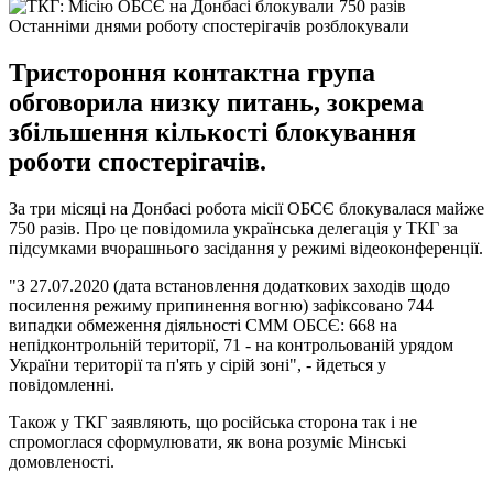
Останніми днями роботу спостерігачів розблокували
Тристороння контактна група
обговорила низку питань, зокрема
збільшення кількості блокування
роботи спостерігачів.
За три місяці на Донбасі робота місії ОБСЄ блокувалася майже
750 разів. Про це повідомила українська делегація у ТКГ за
підсумками вчорашнього засідання у режимі відеоконференції.
"З 27.07.2020 (дата встановлення додаткових заходів щодо
посилення режиму припинення вогню) зафіксовано 744
випадки обмеження діяльності СММ ОБСЄ: 668 на
непідконтрольній території, 71 - на контрольованій урядом
України території та п'ять у сірій зоні", - йдеться у
повідомленні.
Також у ТКГ заявляють, що російська сторона так і не
спромоглася сформулювати, як вона розуміє Мінські
домовленості.