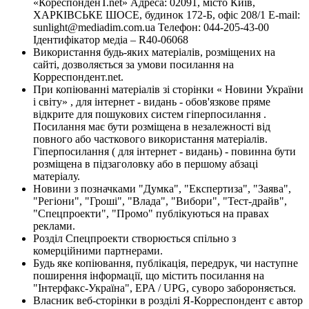
«КореспонденТ.net» Адреса: 02091, місто Київ,
ХАРКІВСЬКЕ ШОСЕ, будинок 172-Б, офіс 208/1 E-mail:
sunlight@mediadim.com.ua
Телефон: 044-205-43-00
Ідентифікатор медіа – R40-06068
Використання будь-яких матеріалів, розміщених на
сайті, дозволяється за умови посилання на
Корреспондент.net.
При копіюванні матеріалів зі сторінки « Новини України
і світу» , для інтернет - видань - обов'язкове пряме
відкрите для пошукових систем гіперпосилання .
Посилання має бути розміщена в незалежності від
повного або часткового використання матеріалів.
Гіперпосилання ( для інтернет - видань) - повинна бути
розміщена в підзаголовку або в першому абзаці
матеріалу.
Новини з позначками "Думка", "Експертиза", "Заява",
"Регіони", "Гроші", "Влада", "Вибори", "Тест-драйв",
"Спецпроекти", "Промо" публікуються на правах
реклами.
Розділ Спецпроекти створюється спільно з
комерційними партнерами.
Будь яке копіювання, публікація, передрук, чи наступне
поширення інформації, що містить посилання на
"Інтерфакс-Україна", EPA / UPG, суворо забороняється.
Власник веб-сторінки в розділі Я-Корреспондент є автор