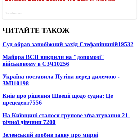
ЧИТАЙТЕ ТАКОЖ
Суд обрав запобіжний захід Стефанішиній
19532
Майора ВСП викрили на "допомозі"
військовому в СЗЧ
10256
Україна поставила Путіна перед дилемою -
ЗМІ
10198
Київ про рішення Швеції щодо судна: Це
прецедент
7556
На Київщині сталося групове зґвалтування 21-
річної дівчини
7200
Зеленський зробив заяву про мирні