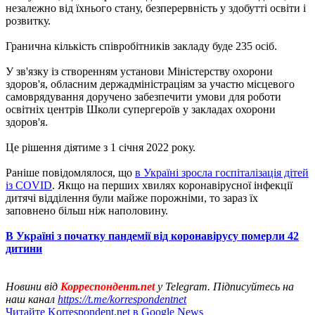
незалежно від їхнього стану, безперервність у здобутті освіти і
розвитку.
Гранична кількість співробітників закладу буде 235 осіб.
У зв'язку із створенням установи Міністерству охорони
здоров'я, обласним держадміністраціям за участю місцевого
самоврядування доручено забезпечити умови для роботи
освітніх центрів Школи супергероїв у закладах охорони
здоров'я.
Це рішення діятиме з 1 січня 2022 року.
Раніше повідомлялося, що
в Україні зросла госпіталізація дітей
із COVID
. Якщо на перших хвилях коронавірусної інфекції
дитячі відділення були майже порожніми, то зараз їх
заповнено більш ніж наполовину.
В Україні з початку пандемії від коронавірусу померли 42
дитини
Новини від
Корреспондент.net
у Telegram. Підписуйтесь на
наш канал
https://t.me/korrespondentnet
Читайте Korrespondent.net в Google News