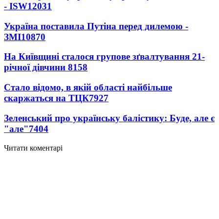
- ISW
12031
Україна поставила Путіна перед дилемою -
ЗМІ
10870
На Київщині сталося групове зґвалтування 21-
річної дівчини
8158
Стало відомо, в якій області найбільше
скаржаться на ТЦК
7927
Зеленський про українську балістику: Буде, але є
"але"
7404
Читати коментарі