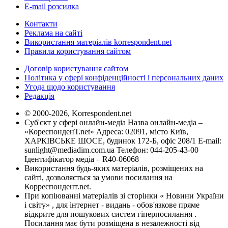
E-mail розсилка
Контакти
Реклама на сайті
Використання матеріалів korrespondent.net
Правила користування сайтом
Договір користування сайтом
Політика у сфері конфіденційності і персональних даних
Угода щодо користування
Редакція
© 2000-2026, Korrespondent.net
Суб'єкт у сфері онлайн-медіа Назва онлайн-медіа –
«КореспонденТ.net» Адреса: 02091, місто Київ,
ХАРКІВСЬКЕ ШОСЕ, будинок 172-Б, офіс 208/1 E-mail:
sunlight@mediadim.com.ua
Телефон: 044-205-43-00
Ідентифікатор медіа – R40-06068
Використання будь-яких матеріалів, розміщених на
сайті, дозволяється за умови посилання на
Корреспондент.net.
При копіюванні матеріалів зі сторінки « Новини України
і світу» , для інтернет - видань - обов'язкове пряме
відкрите для пошукових систем гіперпосилання .
Посилання має бути розміщена в незалежності від