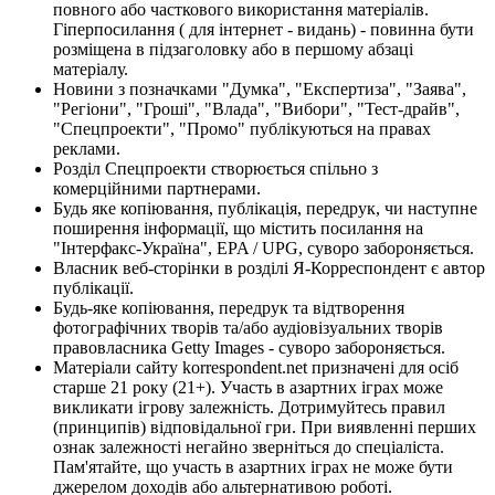
повного або часткового використання матеріалів.
Гіперпосилання ( для інтернет - видань) - повинна бути
розміщена в підзаголовку або в першому абзаці
матеріалу.
Новини з позначками "Думка", "Експертиза", "Заява",
"Регіони", "Гроші", "Влада", "Вибори", "Тест-драйв",
"Спецпроекти", "Промо" публікуються на правах
реклами.
Розділ Спецпроекти створюється спільно з
комерційними партнерами.
Будь яке копіювання, публікація, передрук, чи наступне
поширення інформації, що містить посилання на
"Інтерфакс-Україна", EPA / UPG, суворо забороняється.
Власник веб-сторінки в розділі Я-Корреспондент є автор
публікації.
Будь-яке копіювання, передрук та відтворення
фотографічних творів та/або аудіовізуальних творів
правовласника Getty Images - суворо забороняється.
Матеріали сайту korrespondent.net призначені для осіб
старше 21 року (21+). Участь в азартних іграх може
викликати ігрову залежність. Дотримуйтесь правил
(принципів) відповідальної гри. При виявленні перших
ознак залежності негайно зверніться до спеціаліста.
Пам'ятайте, що участь в азартних іграх не може бути
джерелом доходів або альтернативою роботі.