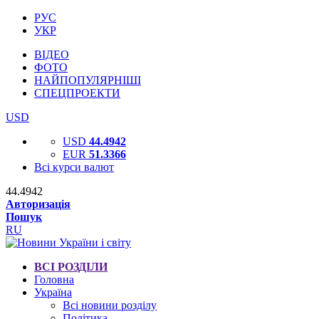
РУС
УКР
ВІДЕО
ФОТО
НАЙПОПУЛЯРНІШІ
СПЕЦПРОЕКТИ
USD
USD
44.4942
EUR
51.3366
Всі курси валют
44.4942
Авторизація
Пошук
RU
ВСІ РОЗДІЛИ
Головна
Україна
Всі новини розділу
Політика