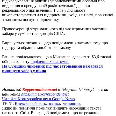
під час ухвалення рішення уповноваженими особами про
виділення в оренду на 49 років земельної ділянки
рекреаційного призначення. 1,5 га у лісі мають
використовуватися для підприємницької діяльності, пов'язаної
з наданням послуг з відпочинку.
Правоохоронці затримали його під час отримання частини
хабаря у сумі 20 тис. доларів США.
Вирішується питання щодо повідомлення затриманому про
підозру та обрання запобіжного заходу.
Раніше повідомлялося, що в Миколаєві адвокат за $3,6 тисячі
обіцяла клієнту
виділення 36 га землі.
На Сумщині чиновник під час затримання намагався
викинути хабар у вікно
Новини від
Корреспондент.net
в Telegram. Підписуйтесь на
наш канал
https://t.me/korrespondentnet
Читайте Korrespondent.net в Google News
ТЕГИ:
Киевская область
,
взятка
,
чиновник
Якщо ви помітили помилку, виділіть необхідний текст і
натисніть Ctrl + Enter, щоб повідомити про це редакцію.