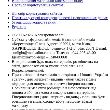
Використання матеріалів korrespondent.net
Правила користування сайтом
Договір користування сайтом
Політика у сфері конфіденційності і персональних даних
Угода щодо користування
Редакція
© 2000-2026, Korrespondent.net
Суб'єкт у сфері онлайн-медіа Назва онлайн-медіа –
«КореспонденТ.net» Адреса: 02091, місто Київ,
ХАРКІВСЬКЕ ШОСЕ, будинок 172-Б, офіс 208/1 E-mail:
sunlight@mediadim.com.ua
Телефон: 044-205-43-00
Ідентифікатор медіа – R40-06068
Використання будь-яких матеріалів, розміщених на
сайті, дозволяється за умови посилання на
Корреспондент.net.
При копіюванні матеріалів зі сторінки « Новини України
і світу» , для інтернет - видань - обов'язкове пряме
відкрите для пошукових систем гіперпосилання .
Посилання має бути розміщена в незалежності від
повного або часткового використання матеріалів.
Гіперпосилання ( для інтернет - видань) - повинна бути
розміщена в підзаголовку або в першому абзаці
матеріалу.