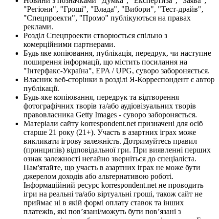
Новини з позначками "Думка", "Експертиза", "Заява",
"Регіони", "Гроші", "Влада", "Вибори", "Тест-драйв",
"Спецпроекти", "Промо" публікуються на правах
реклами.
Розділ Спецпроекти створюється спільно з
комерційними партнерами.
Будь яке копіювання, публікація, передрук, чи наступне
поширення інформації, що містить посилання на
"Інтерфакс-Україна", EPA / UPG, суворо забороняється.
Власник веб-сторінки в розділі Я-Корреспондент є автор
публікації.
Будь-яке копіювання, передрук та відтворення
фотографічних творів та/або аудіовізуальних творів
правовласника Getty Images - суворо забороняється.
Матеріали сайту korrespondent.net призначені для осіб
старше 21 року (21+). Участь в азартних іграх може
викликати ігрову залежність. Дотримуйтесь правил
(принципів) відповідальної гри. При виявленні перших
ознак залежності негайно зверніться до спеціаліста.
Пам'ятайте, що участь в азартних іграх не може бути
джерелом доходів або альтернативою роботі.
Інформаційний ресурс korrespondent.net не проводить
ігри на реальні та/або віртуальні гроші, також сайт не
приймає ні в якій формі оплату ставок та інших
платежів, які пов’язані/можуть бути пов’язані з