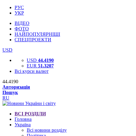
РУС
УКР
ВІДЕО
ФОТО
НАЙПОПУЛЯРНІШІ
СПЕЦПРОЕКТИ
USD
USD
44.4190
EUR
51.3207
Всі курси валют
44.4190
Авторизація
Пошук
RU
ВСІ РОЗДІЛИ
Головна
Україна
Всі новини розділу
Політика