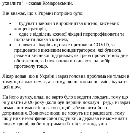
ухвалити", - сказав Комаровський.
Він вважає, що в Україні потрібно було:
будувати заводи з виробництва кисню, кисневих
концентраторів,
одне з відділень кожної лікарні перепрофілювати та
поставити ліжка з киснем,
навчати лікарів - що таке протоколи COVID, як
працювати з кисневим концентратором, які бувають
режими кисневої підтримки, як треба провести вихідне
обстеження, які показники впливають на вибір
протоколу тощо.
Лікар додав, що в Україні і зараз головна проблема не тільки в
тому, що ліжок немає, а в тому, що персонал не вміє лікувати
цей вірус.
На його думку, владі не варто було вводити локдаун, тому що
ні у квітні 2020 року (коли був перший локдаун - ред.), ні зараз
немає інструментів для того, щоб забезпечити його
дотримання. Водночас люди не можуть не працювати, тому
що у них немає фінансової подушки, а держава не може дати
людям гроші, щоби підтримати їх під час локдаунів.