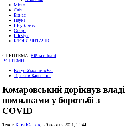
Місто
Світ
Бізнес
Наука
Шоу-бізнес
Спорт
Lifestyle
БЛОГИ ЧИТАЧІВ
СПЕЦТЕМА:
Війна в Ірані
ВСІ ТЕМИ
Вступ України в ЄС
Теракт в Барселоні
Комаровський дорікнув владі
помилками у боротьбі з
COVID
Текст:
Катя Юськів
, 29 жовтня 2021, 12:44