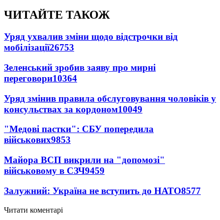
ЧИТАЙТЕ ТАКОЖ
Уряд ухвалив зміни щодо відстрочки від
мобілізації
26753
Зеленський зробив заяву про мирні
переговори
10364
Уряд змінив правила обслуговування чоловіків у
консульствах за кордоном
10049
"Медові пастки": СБУ попередила
військових
9853
Майора ВСП викрили на "допомозі"
військовому в СЗЧ
9459
Залужний: Україна не вступить до НАТО
8577
Читати коментарі