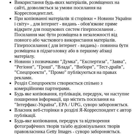
Використання будь-яких матеріалів, розміщених на
сайті, дозволяється за умови посилання на
Корреспондент.net.
При копіюванні матеріалів зі сторінки « Новини України
і світу» , для інтернет - видань - обов'язкове пряме
відкрите для пошукових систем гіперпосилання .
Посилання має бути розміщена в незалежності від
повного або часткового використання матеріалів.
Гіперпосилання ( для інтернет - видань) - повинна бути
розміщена в підзаголовку або в першому абзаці
матеріалу.
Новини з позначками "Думка", "Експертиза", "Заява",
"Регіони", "Гроші", "Влада", "Вибори", "Тест-драйв",
"Спецпроекти", "Промо" публікуються на правах
реклами.
Розділ Спецпроекти створюється спільно з
комерційними партнерами.
Будь яке копіювання, публікація, передрук, чи наступне
поширення інформації, що містить посилання на
"Інтерфакс-Україна", EPA / UPG, суворо забороняється.
Власник веб-сторінки в розділі Я-Корреспондент є автор
публікації.
Будь-яке копіювання, передрук та відтворення
фотографічних творів та/або аудіовізуальних творів
правовласника Getty Images - суворо забороняється.