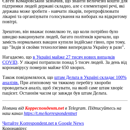
Євген Комаровський зазначив, що знайти величезні кошти для
підтримки людей державі складно, але є елементарні речі, які
держава може зробити - навчати лікарів, перепрофілювати
лікарні та організувати голосування на виборах на відкритому
повітрі.
Зрештою, він вважає помилкою те, що коли потрібно було
швидко вакцинувати людей, багато політиків кричали, що
замість нормальних вакцин купили індійське гівно, при тому,
що "Індія зі своїми технологіями випередила Україну в рази".
Нагадаємо, що
в Україні майже 27 тисяч нових випадків
COVID
. У лікарні потрапили понад 5 тисяч людей. За день від
коронавірусу померли майже 650 хворих.
Також повідомлялося, що
штам Дельта в Україні складає 100%
аналізів.
При атиповому чи тяжкому перебігу хвороби
проводиться аналіз, щоб з'ясувати, на який саме штам хворіє
пацієнт. Останнім часом це завжди був штам Дельта.
Новини від
Корреспондент.net
в Telegram. Підписуйтесь на
наш канал
https://t.me/korrespondentnet
Читайте Korrespondent.net в Google News
Коронавірус