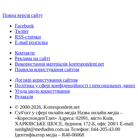
Повна версія сайту
Facebook
Twitter
RSS-стрічки
E-mail розсилка
Контакти
Реклама на сайті
Використання матеріалів korrespondent.net
Правила користування сайтом
Договір користування сайтом
Політика у сфері конфіденційності і персональних даних
Угода щодо користування
Редакція
© 2000-2026, Korrespondent.net
Суб'єкт у сфері онлайн-медіа Назва онлайн-медіа –
«КореспонденТ.net» Адреса: 02091, місто Київ,
ХАРКІВСЬКЕ ШОСЕ, будинок 172-Б, офіс 208/1 E-mail:
sunlight@mediadim.com.ua
Телефон: 044-205-43-00
Ідентифікатор медіа – R40-06068