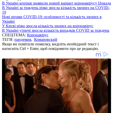
В Україні вперше виявили новий варіант коронавірусу Цикада
В Україні за тиждень різко зросла кількість хворих на COVID-
19
Нові штами COVID-19: особливості та кількість хворих в
Україні
У Києві різко зросла кількість хворих на коронавірус
В Україні утричі зросла кількість випадків COVID за тиждень
СПЕЦТЕМА:
Коронавірус
ТЕГИ:
пандемия
,
Комаровский
Якщо ви помітили помилку, виділіть необхідний текст і
натисніть Ctrl + Enter, щоб повідомити про це редакцію.