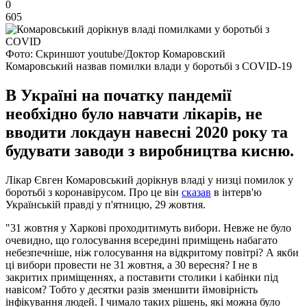
0
605
Фото: Скриншот youtube/Доктор Комаровский
Комаровський назвав помилки влади у боротьбі з COVID-19
В Україні на початку пандемії
необхідно було навчати лікарів, не
вводити локдаун навесні 2020 року та
будувати заводи з виробництва кисню.
Лікар Євген Комаровський дорікнув владі у низці помилок у
боротьбі з коронавірусом. Про це він
сказав
в інтерв'ю
Українській правді у п'ятницю, 29 жовтня.
"31 жовтня у Харкові проходитимуть вибори. Невже не було
очевидно, що голосування всередині приміщень набагато
небезпечніше, ніж голосування на відкритому повітрі? А якби
ці вибори провести не 31 жовтня, а 30 вересня? І не в
закритих приміщеннях, а поставити столики і кабінки під
навісом? Тобто у десятки разів зменшити ймовірність
інфікування людей. І чимало таких рішень, які можна було