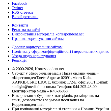
Facebook
Twitter
RSS-стрічки
E-mail розсилка
Контакти
Реклама на сайті
Використання матеріалів korrespondent.net
Правила користування сайтом
Договір користування сайтом
Політика у сфері конфіденційності і персональних даних
Угода щодо користування
Редакція
© 2000-2026, Korrespondent.net
Суб'єкт у сфері онлайн-медіа Назва онлайн-медіа –
«КореспонденТ.net» Адреса: 02091, місто Київ,
ХАРКІВСЬКЕ ШОСЕ, будинок 172-Б, офіс 208/1 E-mail:
sunlight@mediadim.com.ua
Телефон: 044-205-43-00
Ідентифікатор медіа – R40-06068
Використання будь-яких матеріалів, розміщених на
сайті, дозволяється за умови посилання на
Корреспондент.net.
При копіюванні матеріалів зі сторінки « Новини України