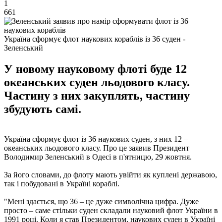
1
661
Україна сформує флот наукових кораблів із 36 суден -
Зеленський
У новому науковому флоті буде 12
океанських суден льодового класу.
Частину з них закуплять, частину
збудують самі.
Україна сформує флот із 36 наукових суден, з них 12 –
океанських льодового класу. Про це заявив Президент
Володимир Зеленський в Одесі в п'ятницю, 29 жовтня.
За його словами, до флоту мають увійти як куплені державою,
так і побудовані в Україні кораблі.
"Мені здається, що 36 – це дуже символічна цифра. Дуже
просто – саме стільки суден складали науковий флот України в
1991 році. Коли я став Президентом, наукових суден в Україні