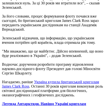
залишилося нуль. За ці 30 років ми втратили все", – сказав
Зеленський.
За його словами, процес формування флоту почався вже
сьогодні, бо британський криголам James Clark Ross зараз
передають українським дослідникам на станції Академік
Вернадський.
Зеленський відзначив, що інформацію, що українським
вченим потрібен цей корабель, влада отримала рік тому.
"Ми вважаємо, що це майбутнє. Дійсно впевнений, що воно
буде реалізовано в Україні", - додав Зеленський.
Водночас доручення розробити програму відновлення
науково-дослідного флоту Президент дав голові Міносвіти
Сергію Шкарлету.
Нагадаємо, раніше
Україна купила британський криголам
James Clark Ross
. Останні 30 років криголам виконував роль
світової дослідницької платформи для біологічних,
океанографічних і геофізичних досліджень.
Легенда Антарктиди. Навіщо Україні криголам