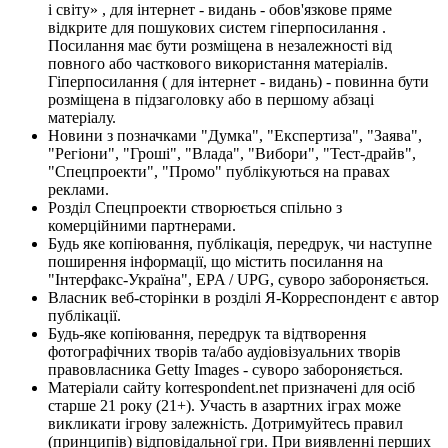
і світу» , для інтернет - видань - обов'язкове пряме
відкрите для пошукових систем гіперпосилання .
Посилання має бути розміщена в незалежності від
повного або часткового використання матеріалів.
Гіперпосилання ( для інтернет - видань) - повинна бути
розміщена в підзаголовку або в першому абзаці
матеріалу.
Новини з позначками "Думка", "Експертиза", "Заява",
"Регіони", "Гроші", "Влада", "Вибори", "Тест-драйв",
"Спецпроекти", "Промо" публікуються на правах
реклами.
Розділ Спецпроекти створюється спільно з
комерційними партнерами.
Будь яке копіювання, публікація, передрук, чи наступне
поширення інформації, що містить посилання на
"Інтерфакс-Україна", EPA / UPG, суворо забороняється.
Власник веб-сторінки в розділі Я-Корреспондент є автор
публікації.
Будь-яке копіювання, передрук та відтворення
фотографічних творів та/або аудіовізуальних творів
правовласника Getty Images - суворо забороняється.
Матеріали сайту korrespondent.net призначені для осіб
старше 21 року (21+). Участь в азартних іграх може
викликати ігрову залежність. Дотримуйтесь правил
(принципів) відповідальної гри. При виявленні перших