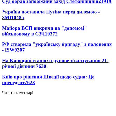
Суд обрав запобіжний захід Стефанішиній
21919
Україна поставила Путіна перед дилемою -
ЗМІ
10485
Майора ВСП викрили на "допомозі"
військовому в СЗЧ
10372
РФ створила "українську бригаду" з полонених
- ISW
9307
На Київщині сталося групове зґвалтування 21-
річної дівчини
7630
Київ про рішення Швеції щодо судна: Це
прецедент
7628
Читати коментарі