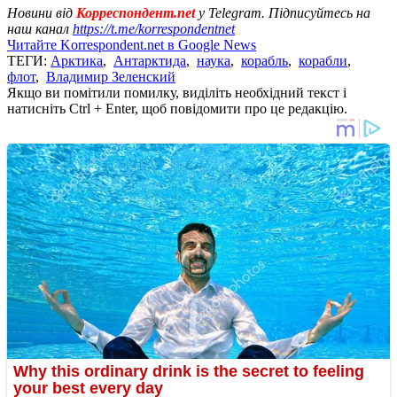
Новини від
Корреспондент.net
у Telegram. Підписуйтесь на
наш канал
https://t.me/korrespondentnet
Читайте Korrespondent.net в Google News
ТЕГИ:
Арктика
,
Антарктида
,
наука
,
корабль
,
корабли
,
флот
,
Владимир Зеленский
Якщо ви помітили помилку, виділіть необхідний текст і
натисніть Ctrl + Enter, щоб повідомити про це редакцію.