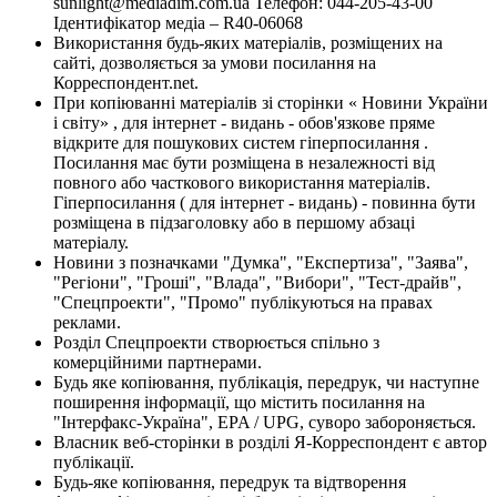
sunlight@mediadim.com.ua
Телефон: 044-205-43-00
Ідентифікатор медіа – R40-06068
Використання будь-яких матеріалів, розміщених на
сайті, дозволяється за умови посилання на
Корреспондент.net.
При копіюванні матеріалів зі сторінки « Новини України
і світу» , для інтернет - видань - обов'язкове пряме
відкрите для пошукових систем гіперпосилання .
Посилання має бути розміщена в незалежності від
повного або часткового використання матеріалів.
Гіперпосилання ( для інтернет - видань) - повинна бути
розміщена в підзаголовку або в першому абзаці
матеріалу.
Новини з позначками "Думка", "Експертиза", "Заява",
"Регіони", "Гроші", "Влада", "Вибори", "Тест-драйв",
"Спецпроекти", "Промо" публікуються на правах
реклами.
Розділ Спецпроекти створюється спільно з
комерційними партнерами.
Будь яке копіювання, публікація, передрук, чи наступне
поширення інформації, що містить посилання на
"Інтерфакс-Україна", EPA / UPG, суворо забороняється.
Власник веб-сторінки в розділі Я-Корреспондент є автор
публікації.
Будь-яке копіювання, передрук та відтворення