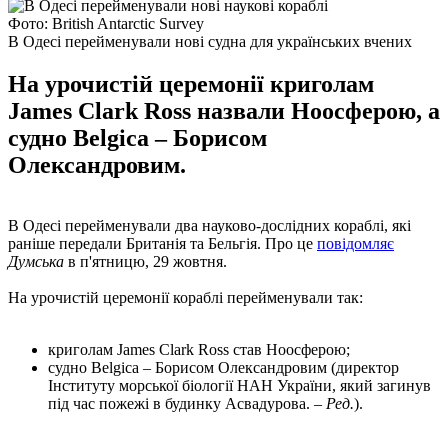
Фото: British Antarctic Survey
В Одесі перейменували нові судна для українських вчених
На урочистій церемонії криголам
James Clark Ross назвали Ноосферою, а
судно Belgica – Борисом
Олександровим.
В Одесі перейменували два науково-дослідних кораблі, які
раніше передали Британія та Бельгія. Про це
повідомляє
Думська
в п'ятницю, 29 жовтня.
На урочистій церемонії кораблі перейменували так:
криголам James Clark Ross став Ноосферою;
судно Belgica – Борисом Олександровим (директор
Інституту морської біології НАН України, який загинув
під час пожежі в будинку Асвадурова. –
Ред.
).