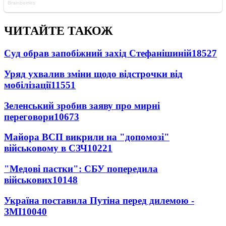
ЧИТАЙТЕ ТАКОЖ
Суд обрав запобіжний захід Стефанішиній
18527
Уряд ухвалив зміни щодо відстрочки від
мобілізації
11551
Зеленський зробив заяву про мирні
переговори
10673
Майора ВСП викрили на "допомозі"
військовому в СЗЧ
10221
"Медові пастки": СБУ попередила
військових
10148
Україна поставила Путіна перед дилемою -
ЗМІ
10040