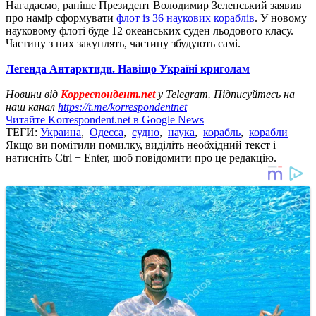
Нагадаємо, раніше Президент Володимир Зеленський заявив
про намір сформувати
флот із 36 наукових кораблів
. У новому
науковому флоті буде 12 океанських суден льодового класу.
Частину з них закуплять, частину збудують самі.
Легенда Антарктиди. Навіщо Україні криголам
Новини від
Корреспондент.net
у Telegram. Підписуйтесь на
наш канал
https://t.me/korrespondentnet
Читайте Korrespondent.net в Google News
ТЕГИ:
Украина
,
Одесса
,
судно
,
наука
,
корабль
,
корабли
Якщо ви помітили помилку, виділіть необхідний текст і
натисніть Ctrl + Enter, щоб повідомити про це редакцію.