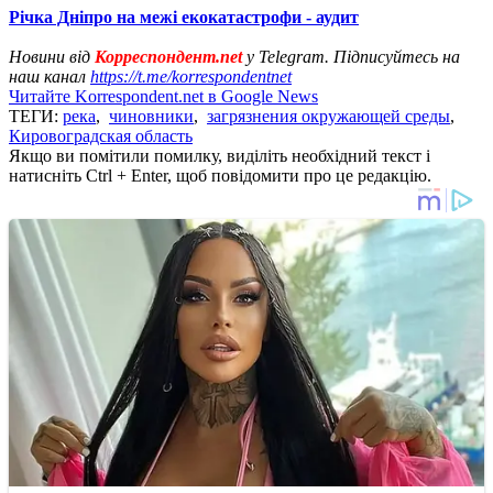
Річка Дніпро на межі екокатастрофи - аудит
Новини від
Корреспондент.net
у Telegram. Підписуйтесь на
наш канал
https://t.me/korrespondentnet
Читайте Korrespondent.net в Google News
ТЕГИ:
река
,
чиновники
,
загрязнения окружающей среды
,
Кировоградская область
Якщо ви помітили помилку, виділіть необхідний текст і
натисніть Ctrl + Enter, щоб повідомити про це редакцію.