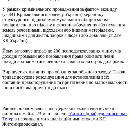
У рамках кримінального провадження за фактом екоциду
(ст.441 Кримінального кодексу України) керівнику
структурного підрозділу комунального підприємства
повідомлено про підозру в скоєнні забруднення або псування
земель речовинами, відходами або іншими матеріалами,
шкідливими для життя, здоров'я людей або довкілля (ст.239
КК України).
Йому загрожує штраф до 200 неоподатковуваних мінімумів
доходів громадян або позбавлення права обіймати певні
посади або займатися певною діяльністю на строк до 3 років.
Вирішується питання про обрання запобіжного заходу. Також
триває досудове розслідування для встановлення всіх
обставин правопорушення та притягнення до відповідальності
інших осіб, які причетні до нього.
Раніше повідомлялося, що Державна екологічна інспекція
оцінила в майже 23 млн гривень
збитки від забруднення річки
Тетерів
неочищеними каналізаційними стоками КП
Житомирводоканал.