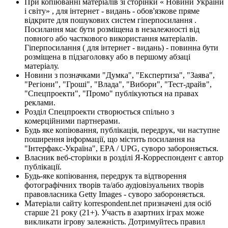
При копіюванні матеріалів зі сторінки « Новини України
і світу» , для інтернет - видань - обов'язкове пряме
відкрите для пошукових систем гіперпосилання .
Посилання має бути розміщена в незалежності від
повного або часткового використання матеріалів.
Гіперпосилання ( для інтернет - видань) - повинна бути
розміщена в підзаголовку або в першому абзаці
матеріалу.
Новини з позначками "Думка", "Експертиза", "Заява",
"Регіони", "Гроші", "Влада", "Вибори", "Тест-драйв",
"Спецпроекти", "Промо" публікуються на правах
реклами.
Розділ Спецпроекти створюється спільно з
комерційними партнерами.
Будь яке копіювання, публікація, передрук, чи наступне
поширення інформації, що містить посилання на
"Інтерфакс-Україна", EPA / UPG, суворо забороняється.
Власник веб-сторінки в розділі Я-Корреспондент є автор
публікації.
Будь-яке копіювання, передрук та відтворення
фотографічних творів та/або аудіовізуальних творів
правовласника Getty Images - суворо забороняється.
Матеріали сайту korrespondent.net призначені для осіб
старше 21 року (21+). Участь в азартних іграх може
викликати ігрову залежність. Дотримуйтесь правил