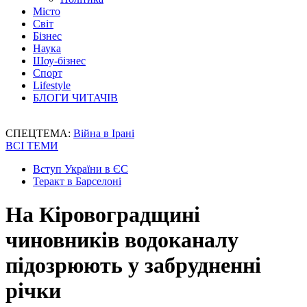
Місто
Світ
Бізнес
Наука
Шоу-бізнес
Спорт
Lifestyle
БЛОГИ ЧИТАЧІВ
СПЕЦТЕМА:
Війна в Ірані
ВСІ ТЕМИ
Вступ України в ЄС
Теракт в Барселоні
На Кіровоградщині
чиновників водоканалу
підозрюють у забрудненні
річки