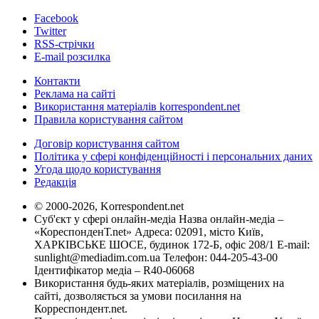
Facebook
Twitter
RSS-стрічки
E-mail розсилка
Контакти
Реклама на сайті
Використання матеріалів korrespondent.net
Правила користування сайтом
Договір користування сайтом
Політика у сфері конфіденційності і персональних даних
Угода щодо користування
Редакція
© 2000-2026, Korrespondent.net
Суб'єкт у сфері онлайн-медіа Назва онлайн-медіа –
«КореспонденТ.net» Адреса: 02091, місто Київ,
ХАРКІВСЬКЕ ШОСЕ, будинок 172-Б, офіс 208/1 E-mail:
sunlight@mediadim.com.ua
Телефон: 044-205-43-00
Ідентифікатор медіа – R40-06068
Використання будь-яких матеріалів, розміщених на
сайті, дозволяється за умови посилання на
Корреспондент.net.