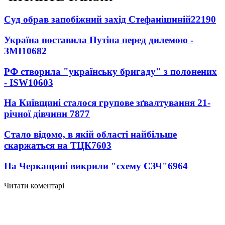
Суд обрав запобіжний захід Стефанішиній
22190
Україна поставила Путіна перед дилемою -
ЗМІ
10682
РФ створила "українську бригаду" з полонених
- ISW
10603
На Київщині сталося групове зґвалтування 21-
річної дівчини
7877
Стало відомо, в якій області найбільше
скаржаться на ТЦК
7603
На Черкащині викрили "схему СЗЧ"
6964
Читати коментарі