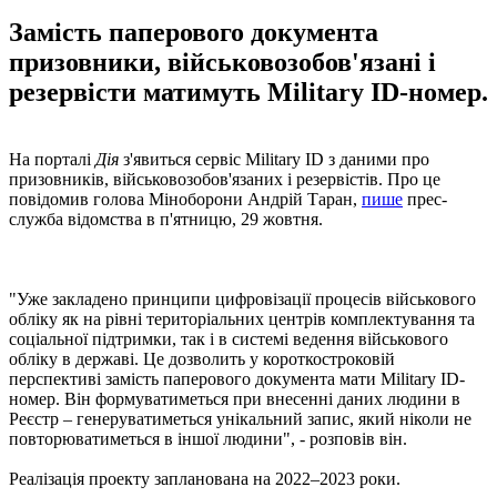
Замість паперового документа
призовники, військовозобов'язані і
резервісти матимуть Military ID-номер.
На порталі
Дія
з'явиться сервіс Military ID з даними про
призовників, військовозобов'язаних і резервістів. Про це
повідомив голова Міноборони Андрій Таран,
пише
прес-
служба відомства в п'ятницю, 29 жовтня.
"Уже закладено принципи цифровізації процесів військового
обліку як на рівні територіальних центрів комплектування та
соціальної підтримки, так і в системі ведення військового
обліку в державі. Це дозволить у короткостроковій
перспективі замість паперового документа мати Military ID-
номер. Він формуватиметься при внесенні даних людини в
Реєстр – генеруватиметься унікальний запис, який ніколи не
повторюватиметься в іншої людини", - розповів він.
Реалізація проекту запланована на 2022–2023 роки.