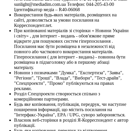
sunlight@mediadim.com.ua
Телефон: 044-205-43-00
Ідентифікатор медіа – R40-06068
Використання будь-яких матеріалів, розміщених на
сайті, дозволяється за умови посилання на
Корреспондент.net.
При копіюванні матеріалів зі сторінки « Новини України
і світу» , для інтернет - видань - обов'язкове пряме
відкрите для пошукових систем гіперпосилання .
Посилання має бути розміщена в незалежності від
повного або часткового використання матеріалів.
Гіперпосилання ( для інтернет - видань) - повинна бути
розміщена в підзаголовку або в першому абзаці
матеріалу.
Новини з позначками "Думка", "Експертиза", "Заява",
"Регіони", "Гроші", "Влада", "Вибори", "Тест-драйв",
"Спецпроекти", "Промо" публікуються на правах
реклами.
Розділ Спецпроекти створюється спільно з
комерційними партнерами.
Будь яке копіювання, публікація, передрук, чи наступне
поширення інформації, що містить посилання на
"Інтерфакс-Україна", EPA / UPG, суворо забороняється.
Власник веб-сторінки в розділі Я-Корреспондент є автор
публікації.
Будь-яке копіювання, передрук та відтворення