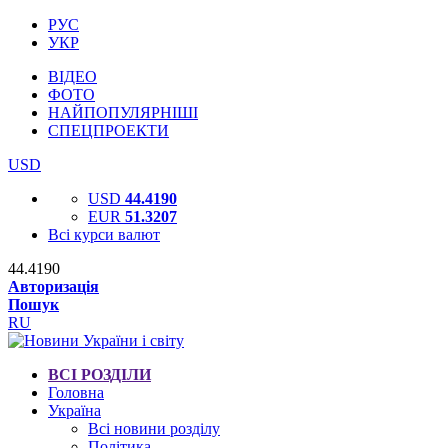
РУС
УКР
ВІДЕО
ФОТО
НАЙПОПУЛЯРНІШІ
СПЕЦПРОЕКТИ
USD
USD
44.4190
EUR
51.3207
Всі курси валют
44.4190
Авторизація
Пошук
RU
ВСІ РОЗДІЛИ
Головна
Україна
Всі новини розділу
Політика