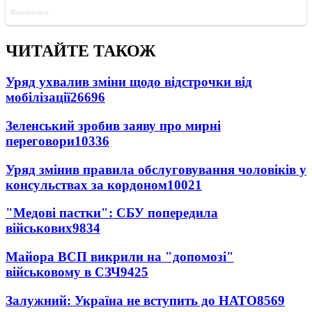
ЧИТАЙТЕ ТАКОЖ
Уряд ухвалив зміни щодо відстрочки від
мобілізації
26696
Зеленський зробив заяву про мирні
переговори
10336
Уряд змінив правила обслуговування чоловіків у
консульствах за кордоном
10021
"Медові пастки": СБУ попередила
військових
9834
Майора ВСП викрили на "допомозі"
військовому в СЗЧ
9425
Залужний: Україна не вступить до НАТО
8569