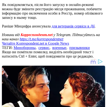
Як повідомляється, після його запуску в онлайн-режимі
можна буде змінити реєстрацію місця проживання, побачити
інформацію про включення особи в Реєстр, номер облікового
запису в ньому тощо.
Раніше Мінцифра анонсувала
для ветеранів сервіси в
Дії
.
Новини від
Корреспондент.net
у Telegram. Підписуйтесь на
наш канал
https://t.me/korrespondentnet
Читайте Korrespondent.net в Google News
ТЕГИ:
Минобороны
,
сервис
,
военные
,
призывники
Якщо ви помітили помилку, виділіть необхідний текст і
натисніть Ctrl + Enter, щоб повідомити про це редакцію.