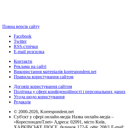
Повна версія сайту
Facebook
Twitter
RSS-стрічки
E-mail розсилка
Контакти
Реклама на сайті
Використання матеріалів korrespondent.net
Правила користування сайтом
Договір користування сайтом
Політика у сфері конфіденційності і персональних даних
Угода щодо користування
Редакція
© 2000-2026, Korrespondent.net
Суб'єкт у сфері онлайн-медіа Назва онлайн-медіа –
«КореспонденТ.net» Адреса: 02091, місто Київ,
ХАРКІВСЬКЕ ШОСЕ, будинок 172-Б, офіс 208/1 E-mail: