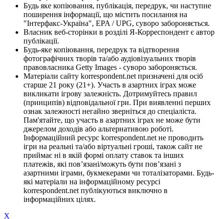
Будь яке копіювання, публікація, передрук, чи наступне
поширення інформації, що містить посилання на
"Інтерфакс-Україна", EPA / UPG, суворо забороняється.
Власник веб-сторінки в розділі Я-Корреспондент є автор
публікації.
Будь-яке копіювання, передрук та відтворення
фотографічних творів та/або аудіовізуальних творів
правовласника Getty Images - суворо забороняється.
Матеріали сайту korrespondent.net призначені для осіб
старше 21 року (21+). Участь в азартних іграх може
викликати ігрову залежність. Дотримуйтесь правил
(принципів) відповідальної гри. При виявленні перших
ознак залежності негайно зверніться до спеціаліста.
Пам'ятайте, що участь в азартних іграх не може бути
джерелом доходів або альтернативою роботі.
Інформаційний ресурс korrespondent.net не проводить
ігри на реальні та/або віртуальні гроші, також сайт не
приймає ні в якій формі оплату ставок та інших
платежів, які пов’язані/можуть бути пов’язані з
азартними іграми, букмекерами чи тоталізаторами. Будь-
які матеріали на інформаційному ресурсі
korrespondent.net публікуються виключно в
інформаційних цілях.
X