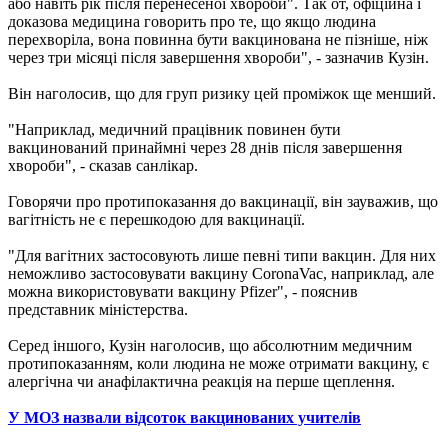
або навіть рік після перенесеної хвороби". Так от, офіційна і
доказова медицина говорить про те, що якщо людина
перехворіла, вона повинна бути вакцинована не пізніше, ніж
через три місяці після завершення хвороби", - зазначив Кузін.
Він наголосив, що для груп ризику цей проміжок ще менший.
"Наприклад, медичний працівник повинен бути
вакцинований принаймні через 28 днів після завершення
хвороби", - сказав санлікар.
Говорячи про протипоказання до вакцинації, він зауважив, що
вагітність не є перешкодою для вакцинації.
"Для вагітних застосовують лише певні типи вакцин. Для них
неможливо застосовувати вакцину CoronaVac, наприклад, але
можна використовувати вакцину Pfizer", - пояснив
представник міністерства.
Серед іншого, Кузін наголосив, що абсолютним медичним
протипоказанням, коли людина не може отримати вакцину, є
алергічна чи анафілактична реакція на перше щеплення.
У МОЗ назвали відсоток вакцинованих учителів