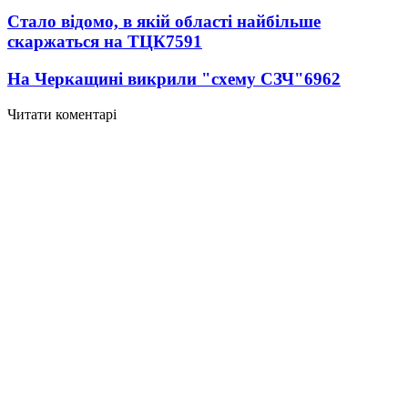
Стало відомо, в якій області найбільше
скаржаться на ТЦК
7591
На Черкащині викрили "схему СЗЧ"
6962
Читати коментарі