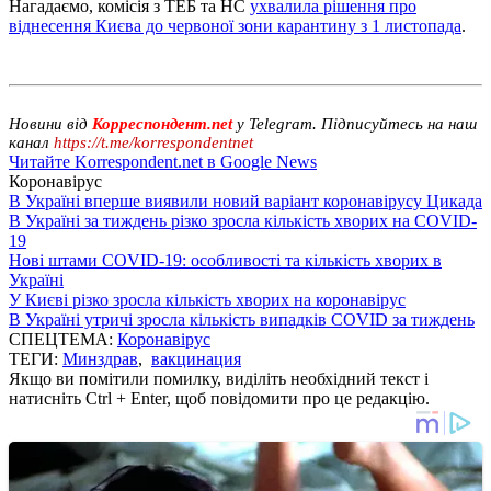
Нагадаємо, комісія з ТЕБ та НС
ухвалила рішення про
віднесення Києва до червоної зони карантину з 1 листопада
.
Новини від
Корреспондент.net
у Telegram. Підписуйтесь на наш
канал
https://t.me/korrespondentnet
Читайте Korrespondent.net в Google News
Коронавірус
В Україні вперше виявили новий варіант коронавірусу Цикада
В Україні за тиждень різко зросла кількість хворих на COVID-
19
Нові штами COVID-19: особливості та кількість хворих в
Україні
У Києві різко зросла кількість хворих на коронавірус
В Україні утричі зросла кількість випадків COVID за тиждень
СПЕЦТЕМА:
Коронавірус
ТЕГИ:
Минздрав
,
вакцинация
Якщо ви помітили помилку, виділіть необхідний текст і
натисніть Ctrl + Enter, щоб повідомити про це редакцію.