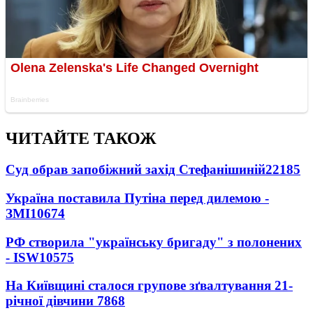
ЧИТАЙТЕ ТАКОЖ
Суд обрав запобіжний захід Стефанішиній
22185
Україна поставила Путіна перед дилемою -
ЗМІ
10674
РФ створила "українську бригаду" з полонених
- ISW
10575
На Київщині сталося групове зґвалтування 21-
річної дівчини
7868