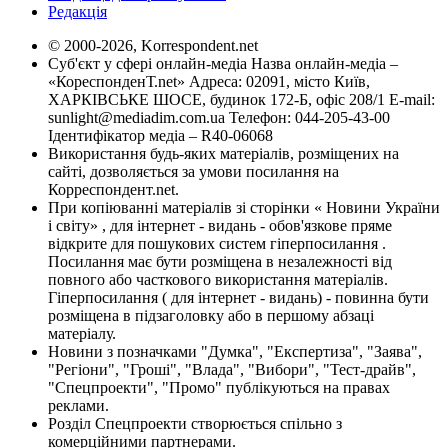
Редакція
© 2000-2026, Korrespondent.net
Суб'єкт у сфері онлайн-медіа Назва онлайн-медіа –
«КореспонденТ.net» Адреса: 02091, місто Київ,
ХАРКІВСЬКЕ ШОСЕ, будинок 172-Б, офіс 208/1 E-mail:
sunlight@mediadim.com.ua
Телефон: 044-205-43-00
Ідентифікатор медіа – R40-06068
Використання будь-яких матеріалів, розміщених на
сайті, дозволяється за умови посилання на
Корреспондент.net.
При копіюванні матеріалів зі сторінки « Новини України
і світу» , для інтернет - видань - обов'язкове пряме
відкрите для пошукових систем гіперпосилання .
Посилання має бути розміщена в незалежності від
повного або часткового використання матеріалів.
Гіперпосилання ( для інтернет - видань) - повинна бути
розміщена в підзаголовку або в першому абзаці
матеріалу.
Новини з позначками "Думка", "Експертиза", "Заява",
"Регіони", "Гроші", "Влада", "Вибори", "Тест-драйв",
"Спецпроекти", "Промо" публікуються на правах
реклами.
Розділ Спецпроекти створюється спільно з
комерційними партнерами.