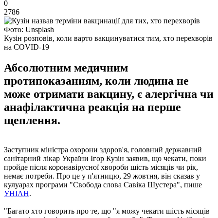
0
2786
Фото: Unsplash
Кузін розповів, коли варто вакцинуватися тим, хто перехворів
на COVID-19
Абсолютним медичним
протипоказанням, коли людина не
може отримати вакцину, є алергічна чи
анафілактична реакція на перше
щеплення.
Заступник міністра охорони здоров'я, головний державний
санітарний лікар України Ігор Кузін заявив, що чекати, поки
пройде після коронавірусної хвороби шість місяців чи рік,
немає потреби. Про це у п'ятницю, 29 жовтня, він сказав у
кулуарах програми "Свобода слова Савіка Шустера", пише
УНІАН
.
"Багато хто говорить про те, що "я можу чекати шість місяців