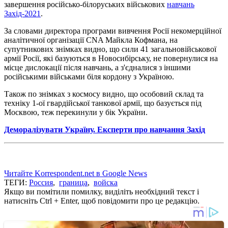
завершення російсько-білоруських військових
навчань
Захід-2021
.
За словами директора програми вивчення Росії некомерційної
аналітичної організації CNA Майкла Кофмана, на
супутникових знімках видно, що сили 41 загальновійськової
армії Росії, які базуються в Новосибірську, не повернулися на
місце дислокації після навчань, а з'єдналися з іншими
російськими військами біля кордону з Україною.
Також по знімках з космосу видно, що особовий склад та
техніку 1-ої гвардійської танкової армії, що базується під
Москвою, теж перекинули у бік України.
Деморалізувати Україну. Експерти про навчання Захід
Читайте Korrespondent.net в Google News
ТЕГИ:
Россия
,
граница
,
войска
Якщо ви помітили помилку, виділіть необхідний текст і
натисніть Ctrl + Enter, щоб повідомити про це редакцію.