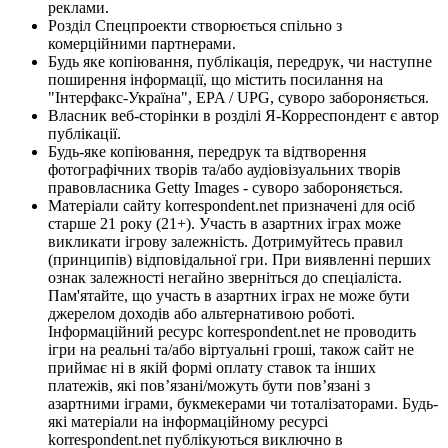
реклами.
Розділ Спецпроекти створюється спільно з
комерційними партнерами.
Будь яке копіювання, публікація, передрук, чи наступне
поширення інформації, що містить посилання на
"Інтерфакс-Україна", EPA / UPG, суворо забороняється.
Власник веб-сторінки в розділі Я-Корреспондент є автор
публікації.
Будь-яке копіювання, передрук та відтворення
фотографічних творів та/або аудіовізуальних творів
правовласника Getty Images - суворо забороняється.
Матеріали сайту korrespondent.net призначені для осіб
старше 21 року (21+). Участь в азартних іграх може
викликати ігрову залежність. Дотримуйтесь правил
(принципів) відповідальної гри. При виявленні перших
ознак залежності негайно зверніться до спеціаліста.
Пам'ятайте, що участь в азартних іграх не може бути
джерелом доходів або альтернативою роботі.
Інформаційний ресурс korrespondent.net не проводить
ігри на реальні та/або віртуальні гроші, також сайт не
приймає ні в якій формі оплату ставок та інших
платежів, які пов’язані/можуть бути пов’язані з
азартними іграми, букмекерами чи тоталізаторами. Будь-
які матеріали на інформаційному ресурсі
korrespondent.net публікуються виключно в