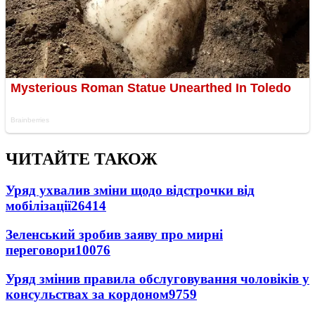
ЧИТАЙТЕ ТАКОЖ
Уряд ухвалив зміни щодо відстрочки від
мобілізації
26414
Зеленський зробив заяву про мирні
переговори
10076
Уряд змінив правила обслуговування чоловіків у
консульствах за кордоном
9759