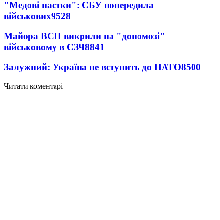
"Медові пастки": СБУ попередила
військових
9528
Майора ВСП викрили на "допомозі"
військовому в СЗЧ
8841
Залужний: Україна не вступить до НАТО
8500
Читати коментарі