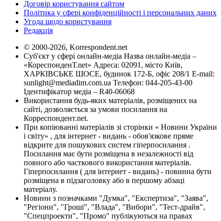
Договір користування сайтом
Політика у сфері конфіденційності і персональних даних
Угода щодо користування
Редакція
© 2000-2026, Korrespondent.net
Суб'єкт у сфері онлайн-медіа Назва онлайн-медіа –
«КореспонденТ.net» Адреса: 02091, місто Київ,
ХАРКІВСЬКЕ ШОСЕ, будинок 172-Б, офіс 208/1 E-mail:
sunlight@mediadim.com.ua
Телефон: 044-205-43-00
Ідентифікатор медіа – R40-06068
Використання будь-яких матеріалів, розміщених на
сайті, дозволяється за умови посилання на
Корреспондент.net.
При копіюванні матеріалів зі сторінки « Новини України
і світу» , для інтернет - видань - обов'язкове пряме
відкрите для пошукових систем гіперпосилання .
Посилання має бути розміщена в незалежності від
повного або часткового використання матеріалів.
Гіперпосилання ( для інтернет - видань) - повинна бути
розміщена в підзаголовку або в першому абзаці
матеріалу.
Новини з позначками "Думка", "Експертиза", "Заява",
"Регіони", "Гроші", "Влада", "Вибори", "Тест-драйв",
"Спецпроекти", "Промо" публікуються на правах