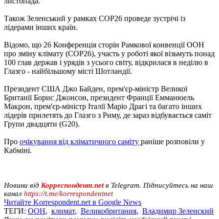
листопада.
Також Зеленський у рамках COP26 проведе зустрічі із
лідерами інших країн.
Відомо, що 26 Конференція сторін Рамкової конвенції ООН
про зміну клімату (COP26), участь у роботі якої візьмуть понад
100 глав держав і урядів з усього світу, відкрилася в неділю в
Глазго - найбільшому місті Шотландії.
Президент США Джо Байден, прем'єр-міністр Великої
Британії Борис Джонсон, президент Франції Емманюель
Макрон, прем'єр-міністр Італії Маріо Драгі та багато інших
лідерів прилетять до Глазго з Риму, де зараз відбувається саміт
Групи двадцяти (G20).
Про
очікування від кліматичного саміту
раніше розповіли у
Кабміні.
Новини від
Корреспондент.net
в Telegram. Підписуйтесь на наш
канал
https://t.me/korrespondentnet
Читайте Korrespondent.net в Google News
ТЕГИ:
ООН
,
климат
,
Великобритания
,
Владимир Зеленский