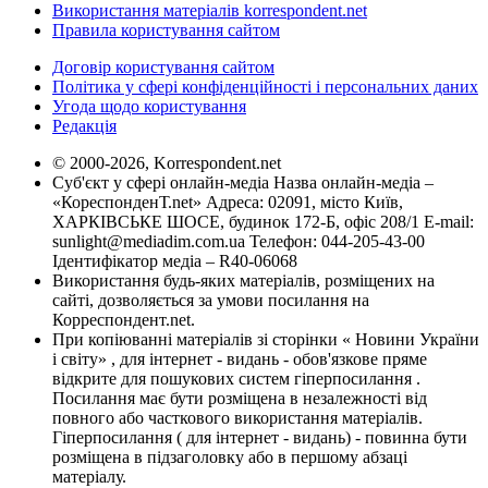
Використання матеріалів korrespondent.net
Правила користування сайтом
Договір користування сайтом
Політика у сфері конфіденційності і персональних даних
Угода щодо користування
Редакція
© 2000-2026, Korrespondent.net
Суб'єкт у сфері онлайн-медіа Назва онлайн-медіа –
«КореспонденТ.net» Адреса: 02091, місто Київ,
ХАРКІВСЬКЕ ШОСЕ, будинок 172-Б, офіс 208/1 E-mail:
sunlight@mediadim.com.ua
Телефон: 044-205-43-00
Ідентифікатор медіа – R40-06068
Використання будь-яких матеріалів, розміщених на
сайті, дозволяється за умови посилання на
Корреспондент.net.
При копіюванні матеріалів зі сторінки « Новини України
і світу» , для інтернет - видань - обов'язкове пряме
відкрите для пошукових систем гіперпосилання .
Посилання має бути розміщена в незалежності від
повного або часткового використання матеріалів.
Гіперпосилання ( для інтернет - видань) - повинна бути
розміщена в підзаголовку або в першому абзаці
матеріалу.