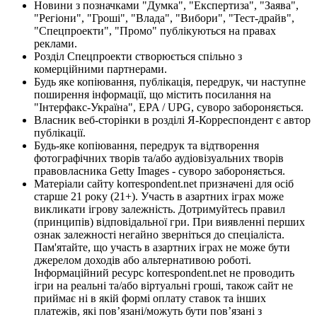
Новини з позначками "Думка", "Експертиза", "Заява",
"Регіони", "Гроші", "Влада", "Вибори", "Тест-драйв",
"Спецпроекти", "Промо" публікуються на правах
реклами.
Розділ Спецпроекти створюється спільно з
комерційними партнерами.
Будь яке копіювання, публікація, передрук, чи наступне
поширення інформації, що містить посилання на
"Інтерфакс-Україна", EPA / UPG, суворо забороняється.
Власник веб-сторінки в розділі Я-Корреспондент є автор
публікації.
Будь-яке копіювання, передрук та відтворення
фотографічних творів та/або аудіовізуальних творів
правовласника Getty Images - суворо забороняється.
Матеріали сайту korrespondent.net призначені для осіб
старше 21 року (21+). Участь в азартних іграх може
викликати ігрову залежність. Дотримуйтесь правил
(принципів) відповідальної гри. При виявленні перших
ознак залежності негайно зверніться до спеціаліста.
Пам'ятайте, що участь в азартних іграх не може бути
джерелом доходів або альтернативою роботі.
Інформаційний ресурс korrespondent.net не проводить
ігри на реальні та/або віртуальні гроші, також сайт не
приймає ні в якій формі оплату ставок та інших
платежів, які пов’язані/можуть бути пов’язані з