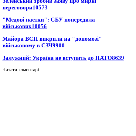
Зеленський зробив заяву про мирні
переговори
10573
"Медові пастки": СБУ попередила
військових
10056
Майора ВСП викрили на "допомозі"
військовому в СЗЧ
9900
Залужний: Україна не вступить до НАТО
8639
Читати коментарі