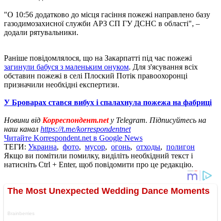
"О 10:56 додатково до місця гасіння пожежі направлено базу
газодимозахисної служби АРЗ СП ГУ ДСНС в області", –
додали рятувальники.
Раніше повідомлялося, що на Закарпатті під час пожежі
загинули бабуся з маленьким онуком
. Для з'ясування всіх
обставин пожежі в селі Плоский Потік правоохоронці
призначили необхідні експертизи.
У Броварах стався вибух і спалахнула пожежа на фабриці
Новини від
Корреспондент.net
у Telegram. Підписуйтесь на
наш канал
https://t.me/korrespondentnet
Читайте Korrespondent.net в Google News
ТЕГИ:
Украина
,
фото
,
мусор
,
огонь
,
отходы
,
полигон
Якщо ви помітили помилку, виділіть необхідний текст і
натисніть Ctrl + Enter, щоб повідомити про це редакцію.