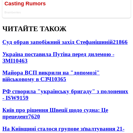
ЧИТАЙТЕ ТАКОЖ
Суд обрав запобіжний захід Стефанішиній
21866
Україна поставила Путіна перед дилемою -
ЗМІ
10463
Майора ВСП викрили на "допомозі"
військовому в СЗЧ
10365
РФ створила "українську бригаду" з полонених
- ISW
9159
Київ про рішення Швеції щодо судна: Це
прецедент
7620
На Київщині сталося групове зґвалтування 21-