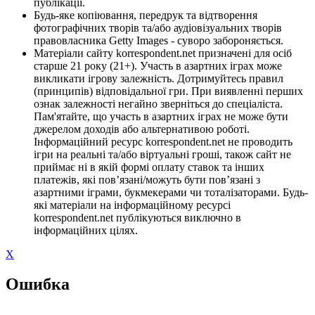
публікації.
Будь-яке копіювання, передрук та відтворення
фотографічних творів та/або аудіовізуальних творів
правовласника Getty Images - суворо забороняється.
Матеріали сайту korrespondent.net призначені для осіб
старше 21 року (21+). Участь в азартних іграх може
викликати ігрову залежність. Дотримуйтесь правил
(принципів) відповідальної гри. При виявленні перших
ознак залежності негайно зверніться до спеціаліста.
Пам'ятайте, що участь в азартних іграх не може бути
джерелом доходів або альтернативою роботі.
Інформаційний ресурс korrespondent.net не проводить
ігри на реальні та/або віртуальні гроші, також сайт не
приймає ні в якій формі оплату ставок та інших
платежів, які пов’язані/можуть бути пов’язані з
азартними іграми, букмекерами чи тоталізаторами. Будь-
які матеріали на інформаційному ресурсі
korrespondent.net публікуються виключно в
інформаційних цілях.
X
Ошибка