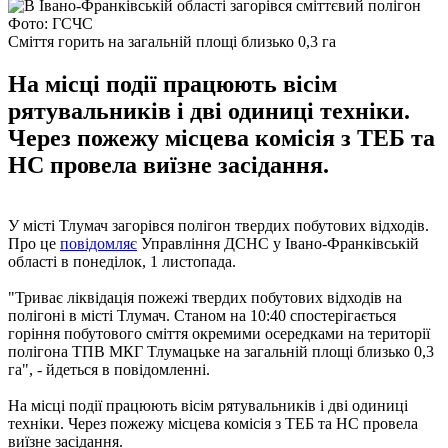
Фото: ГСЧС
Сміття горить на загальній площі близько 0,3 га
На місці події працюють вісім
рятувальників і дві одиниці техніки.
Через пожежу місцева комісія з ТЕБ та
НС провела виїзне засідання.
У місті Тлумач загорівся полігон твердих побутових відходів.
Про це
повідомляє
Управління ДСНС у Івано-Франківській
області в понеділок, 1 листопада.
"Триває ліквідація пожежі твердих побутових відходів на
полігоні в місті Тлумач. Станом на 10:40 спостерігається
горіння побутового сміття окремими осередками на території
полігона ТПВ МКГ Тлумацьке на загальній площі близько 0,3
га", - йдеться в повідомленні.
На місці події працюють вісім рятувальників і дві одиниці
техніки. Через пожежу місцева комісія з ТЕБ та НС провела
виїзне засідання.