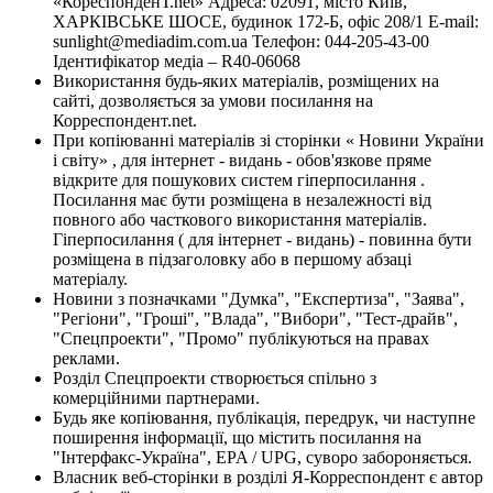
«КореспонденТ.net» Адреса: 02091, місто Київ,
ХАРКІВСЬКЕ ШОСЕ, будинок 172-Б, офіс 208/1 E-mail:
sunlight@mediadim.com.ua
Телефон: 044-205-43-00
Ідентифікатор медіа – R40-06068
Використання будь-яких матеріалів, розміщених на
сайті, дозволяється за умови посилання на
Корреспондент.net.
При копіюванні матеріалів зі сторінки « Новини України
і світу» , для інтернет - видань - обов'язкове пряме
відкрите для пошукових систем гіперпосилання .
Посилання має бути розміщена в незалежності від
повного або часткового використання матеріалів.
Гіперпосилання ( для інтернет - видань) - повинна бути
розміщена в підзаголовку або в першому абзаці
матеріалу.
Новини з позначками "Думка", "Експертиза", "Заява",
"Регіони", "Гроші", "Влада", "Вибори", "Тест-драйв",
"Спецпроекти", "Промо" публікуються на правах
реклами.
Розділ Спецпроекти створюється спільно з
комерційними партнерами.
Будь яке копіювання, публікація, передрук, чи наступне
поширення інформації, що містить посилання на
"Інтерфакс-Україна", EPA / UPG, суворо забороняється.
Власник веб-сторінки в розділі Я-Корреспондент є автор