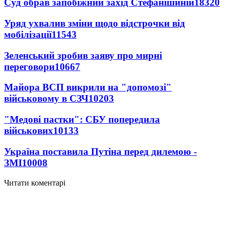
Суд обрав запобіжний захід Стефанішиній
18320
Уряд ухвалив зміни щодо відстрочки від
мобілізації
11543
Зеленський зробив заяву про мирні
переговори
10667
Майора ВСП викрили на "допомозі"
військовому в СЗЧ
10203
"Медові пастки": СБУ попередила
військових
10133
Україна поставила Путіна перед дилемою -
ЗМІ
10008
Читати коментарі