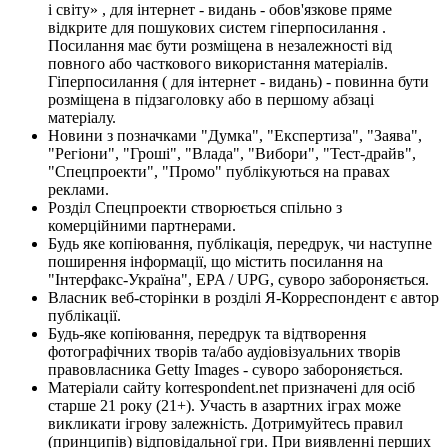
і світу» , для інтернет - видань - обов'язкове пряме
відкрите для пошукових систем гіперпосилання .
Посилання має бути розміщена в незалежності від
повного або часткового використання матеріалів.
Гіперпосилання ( для інтернет - видань) - повинна бути
розміщена в підзаголовку або в першому абзаці
матеріалу.
Новини з позначками "Думка", "Експертиза", "Заява",
"Регіони", "Гроші", "Влада", "Вибори", "Тест-драйв",
"Спецпроекти", "Промо" публікуються на правах
реклами.
Розділ Спецпроекти створюється спільно з
комерційними партнерами.
Будь яке копіювання, публікація, передрук, чи наступне
поширення інформації, що містить посилання на
"Інтерфакс-Україна", EPA / UPG, суворо забороняється.
Власник веб-сторінки в розділі Я-Корреспондент є автор
публікації.
Будь-яке копіювання, передрук та відтворення
фотографічних творів та/або аудіовізуальних творів
правовласника Getty Images - суворо забороняється.
Матеріали сайту korrespondent.net призначені для осіб
старше 21 року (21+). Участь в азартних іграх може
викликати ігрову залежність. Дотримуйтесь правил
(принципів) відповідальної гри. При виявленні перших