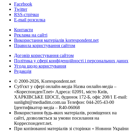
Facebook
Twitter
RSS-стрічки
E-mail розсилка
Контакти
Реклама на сайті
Використання матеріалів korrespondent.net
Правила користування сайтом
Договір користування сайтом
Політика у сфері конфіденційності і персональних даних
Угода щодо користування
Редакція
© 2000-2026, Korrespondent.net
Суб'єкт у сфері онлайн-медіа Назва онлайн-медіа –
«КореспонденТ.net» Адреса: 02091, місто Київ,
ХАРКІВСЬКЕ ШОСЕ, будинок 172-Б, офіс 208/1 E-mail:
sunlight@mediadim.com.ua
Телефон: 044-205-43-00
Ідентифікатор медіа – R40-06068
Використання будь-яких матеріалів, розміщених на
сайті, дозволяється за умови посилання на
Корреспондент.net.
При копіюванні матеріалів зі сторінки « Новини України