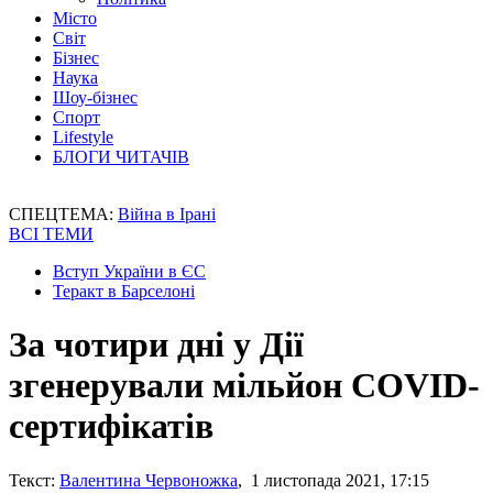
Місто
Світ
Бізнес
Наука
Шоу-бізнес
Спорт
Lifestyle
БЛОГИ ЧИТАЧІВ
СПЕЦТЕМА:
Війна в Ірані
ВСІ ТЕМИ
Вступ України в ЄС
Теракт в Барселоні
За чотири дні у Дії
згенерували мільйон COVID-
сертифікатів
Текст:
Валентина Червоножка
, 1 листопада 2021, 17:15