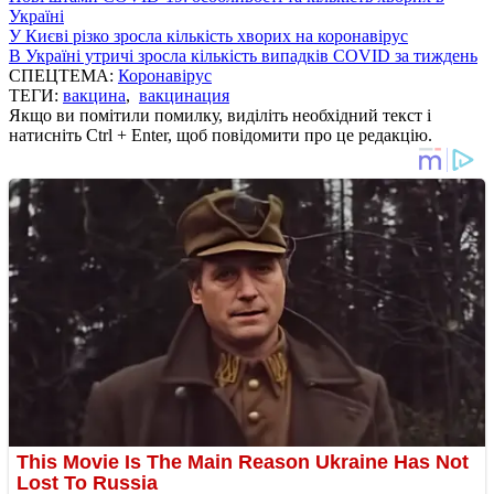
Україні
У Києві різко зросла кількість хворих на коронавірус
В Україні утричі зросла кількість випадків COVID за тиждень
СПЕЦТЕМА:
Коронавірус
ТЕГИ:
вакцина
,
вакцинация
Якщо ви помітили помилку, виділіть необхідний текст і
натисніть Ctrl + Enter, щоб повідомити про це редакцію.