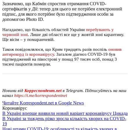
Зазначимо, що Кабмін спростив отримання COVID-
сертифікатів у
Дії
: тепер для цього не потрібен електронний
підпис, для якого потрібне було підтвердження особи за
допомогою Photo ID.
Нагадаємо, що більшість областей України
перебувають у
червоній зоні
. Лише дві області все ще у жовтій зоні карантину.
Ще вісім – у помаранчевій.
Також повідомлялося, що Крим тридцять разів поспіль
оновив
антирекорд із коронавірусу
. Загалом діагноз COVID-19 був
підтверджений на півострові у понад 97 тисяч осіб, понад 3
тисячі пацієнтів померли.
Новини від
Корреспондент.net
в Telegram. Підписуйтесь на наш
канал
https://t.me/korrespondentnet
Читайте Korrespondent.net в Google News
Коронавірус
В Україні вперше виявили новий варіант коронавірусу Цикада
В Україні за тиждень різко зросла кількість хворих на COVID-
19
Нові штами COVID-19: особливості та кількість хворих в