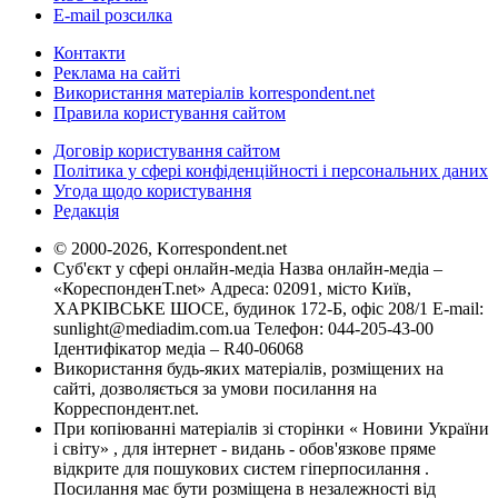
E-mail розсилка
Контакти
Реклама на сайті
Використання матеріалів korrespondent.net
Правила користування сайтом
Договір користування сайтом
Політика у сфері конфіденційності і персональних даних
Угода щодо користування
Редакція
© 2000-2026, Korrespondent.net
Суб'єкт у сфері онлайн-медіа Назва онлайн-медіа –
«КореспонденТ.net» Адреса: 02091, місто Київ,
ХАРКІВСЬКЕ ШОСЕ, будинок 172-Б, офіс 208/1 E-mail:
sunlight@mediadim.com.ua
Телефон: 044-205-43-00
Ідентифікатор медіа – R40-06068
Використання будь-яких матеріалів, розміщених на
сайті, дозволяється за умови посилання на
Корреспондент.net.
При копіюванні матеріалів зі сторінки « Новини України
і світу» , для інтернет - видань - обов'язкове пряме
відкрите для пошукових систем гіперпосилання .
Посилання має бути розміщена в незалежності від