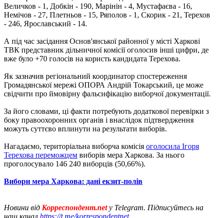
Величков - 1, Добкін - 190, Марінін - 4, Мустафаєва - 16,
Немічов - 27, Плетньов - 15, Ряполов - 1, Скорик - 21, Терехов
- 246, Ярославський - 14.
А під час засідання Основ'янської районної у місті Харкові
ТВК представник дільничної комісії оголосив інші цифри, де
вже було +70 голосів на користь кандидата Терехова.
Як зазначив регіональний координатор спостереження
Громадянської мережі ОПОРА Андрій Токарський, це може
свідчити про ймовірну фальсифікацію виборчої документації.
За його словами, ці факти потребують додаткової перевірки з
боку правоохоронних органів і внаслідок підтвердження
можуть суттєво вплинути на результати виборів.
Нагадаємо, територіальна виборча комісія
оголосила Ігоря
Терехова переможцем
виборів мера Харкова. За нього
проголосувало 146 240 виборців (50,66%).
Вибори мера Харкова: дані екзит-полів
Новини від
Корреспондент.net
у Telegram. Підписуйтесь на
наш канал
https://t.me/korrespondentnet