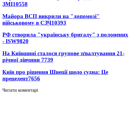
ЗМІ
10558
Майора ВСП викрили на "допомозі"
військовому в СЗЧ
10393
РФ створила "українську бригаду" з полонених
- ISW
9820
На Київщині сталося групове зґвалтування 21-
річної дівчини
7739
Київ про рішення Швеції щодо судна: Це
прецедент
7656
Читати коментарі