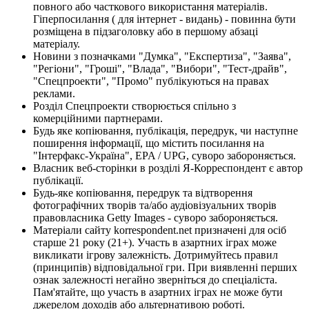
повного або часткового використання матеріалів.
Гіперпосилання ( для інтернет - видань) - повинна бути
розміщена в підзаголовку або в першому абзаці
матеріалу.
Новини з позначками "Думка", "Експертиза", "Заява",
"Регіони", "Гроші", "Влада", "Вибори", "Тест-драйв",
"Спецпроекти", "Промо" публікуються на правах
реклами.
Розділ Спецпроекти створюється спільно з
комерційними партнерами.
Будь яке копіювання, публікація, передрук, чи наступне
поширення інформації, що містить посилання на
"Інтерфакс-Україна", EPA / UPG, суворо забороняється.
Власник веб-сторінки в розділі Я-Корреспондент є автор
публікації.
Будь-яке копіювання, передрук та відтворення
фотографічних творів та/або аудіовізуальних творів
правовласника Getty Images - суворо забороняється.
Матеріали сайту korrespondent.net призначені для осіб
старше 21 року (21+). Участь в азартних іграх може
викликати ігрову залежність. Дотримуйтесь правил
(принципів) відповідальної гри. При виявленні перших
ознак залежності негайно зверніться до спеціаліста.
Пам'ятайте, що участь в азартних іграх не може бути
джерелом доходів або альтернативою роботі.