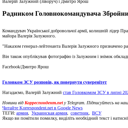
Валерій Залужний (ліворуч) і Дмитро Ярош
Радником Головнокомандувача Збройних
Командувач Української добровольчої армії, колишній лідер П
майора Валерія Залужного.
"Наказом генерал-лейтенанта Валерія Залужного призначено ра
Він також опублікував фотографію із Залужним і знімок обкла
Facebook/Дмитро Ярош
Головком ЗСУ розповів, як повернути суверенітет
Нагадаємо, Валерій Залужний
став Головкомом ЗСУ в липні 20
Новини від
Корреспондент.net
у Telegram. Підписуйтесь на на
Читайте Korrespondent.net в Google News
ТЕГИ:
армия
,
Украинская армия
,
советник
,
ВСУ
Якщо ви помітили помилку, виділіть необхідний текст і натисніт