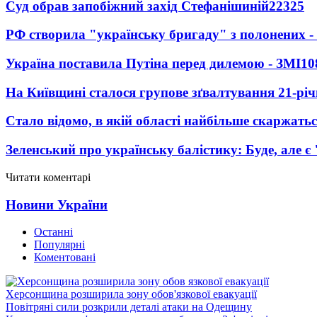
Суд обрав запобіжний захід Стефанішиній
22325
РФ створила "українську бригаду" з полонених -
Україна поставила Путіна перед дилемою - ЗМІ
10
На Київщині сталося групове зґвалтування 21-річ
Стало відомо, в якій області найбільше скаржать
Зеленський про українську балістику: Буде, але є
Читати коментарі
Новини України
Останні
Популярні
Коментовані
Херсонщина розширила зону обов'язкової евакуації
Повітряні сили розкрили деталі атаки на Одещину