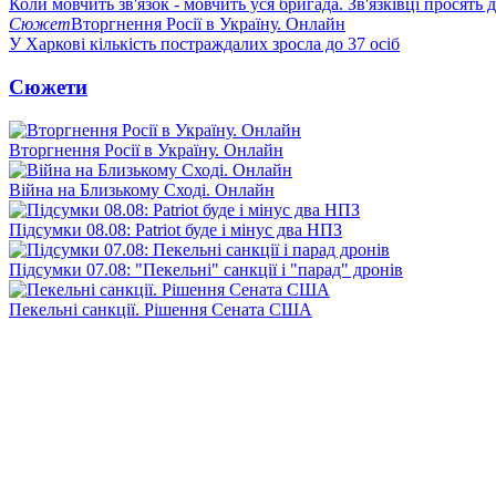
Коли мовчить зв'язок - мовчить уся бригада. Зв'язківці просять
Сюжет
Вторгнення Росії в Україну. Онлайн
У Харкові кількість постраждалих зросла до 37 осіб
Сюжети
Вторгнення Росії в Україну. Онлайн
Війна на Близькому Сході. Онлайн
Підсумки 08.08: Patriot буде і мінус два НПЗ
Підсумки 07.08: "Пекельні" санкції і "парад" дронів
Пекельні санкції. Рішення Сената США