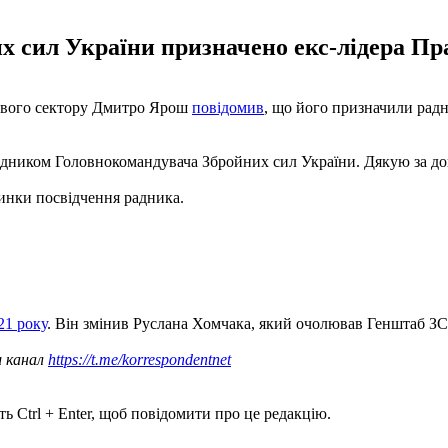
 сил України призначено екс-лідера Пр
равого сектору Дмитро Ярош
повідомив
, що його призначили рад
дником Головнокомандувача Збройних сил України. Дякую за дов
динки посвідчення радника.
21 року
. Він змінив Руслана Хомчака, який очолював Генштаб ЗС
ш канал
https://t.me/korrespondentnet
ь Ctrl + Enter, щоб повідомити про це редакцію.