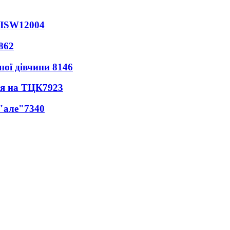
 ISW
12004
862
ної дівчини
8146
ся на ТЦК
7923
 "але"
7340