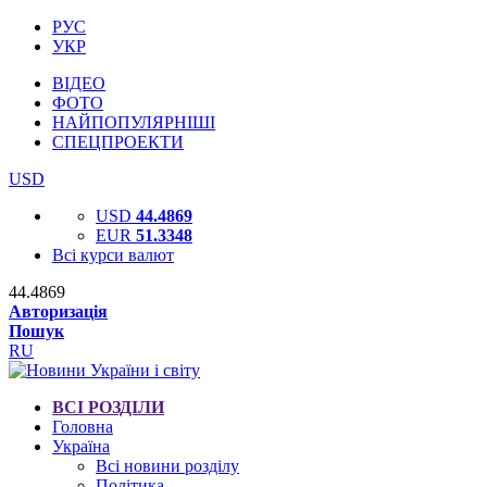
РУС
УКР
ВІДЕО
ФОТО
НАЙПОПУЛЯРНІШІ
СПЕЦПРОЕКТИ
USD
USD
44.4869
EUR
51.3348
Всі курси валют
44.4869
Авторизація
Пошук
RU
ВСІ РОЗДІЛИ
Головна
Україна
Всі новини розділу
Політика