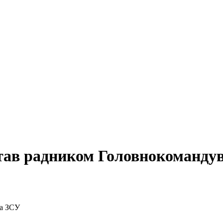
тав радником Головнокоманду