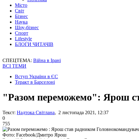
Місто
Світ
Бізнес
Наука
Шоу-бізнес
Спорт
Lifestyle
БЛОГИ ЧИТАЧІВ
СПЕЦТЕМА:
Війна в Ірані
ВСІ ТЕМИ
Вступ України в ЄС
Теракт в Барселоні
"Разом переможемо": Ярош с
Текст:
Надтока Світлана
, 2 листопада 2021, 12:37
0
755
Фото: Facebook/Дмитро Ярош