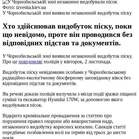
Фото: izvestia.kiev.ua
У Чорнобильській зоні виявили незаконний видобуток піску
Хто здійснював видобуток піску, поки
що невідомо, проте він проводився без
відповідних підстав та документів.
У Чорнобильській зоні виявили незаконний видобуток піску.
Про це
повідомляє
поліція у вівторок, 2 листопада.
Видобуток піску невідомими особами у Чорнобильському
радіаційно-екологічному біосферному заповіднику вівся без
відповідних підстав та документів.
Як речові докази поліція вилучила з місця події зразки піщаної
суміші та екскаватор Hyundai 170W, за допомогою якого
видобувався пісок.
Відкрито кримінальне провадження за статтею про
порушення правил охорони або використання надр,
незаконного видобутку корисних копалин. Санкція статті
передбачає позбавлення волі на термін від трьох до шести
років.