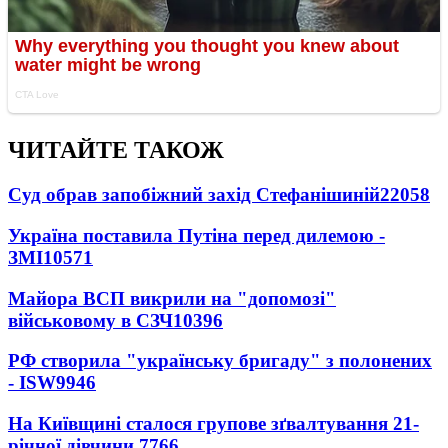
ЧИТАЙТЕ ТАКОЖ
Суд обрав запобіжний захід Стефанішиній
22058
Україна поставила Путіна перед дилемою -
ЗМІ
10571
Майора ВСП викрили на "допомозі"
військовому в СЗЧ
10396
РФ створила "українську бригаду" з полонених
- ISW
9946
На Київщині сталося групове зґвалтування 21-
річної дівчини
7766