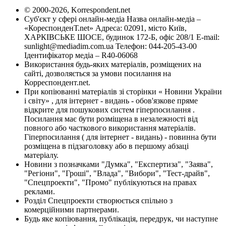
© 2000-2026, Korrespondent.net
Суб'єкт у сфері онлайн-медіа Назва онлайн-медіа –
«КореспонденТ.net» Адреса: 02091, місто Київ,
ХАРКІВСЬКЕ ШОСЕ, будинок 172-Б, офіс 208/1 E-mail:
sunlight@mediadim.com.ua
Телефон: 044-205-43-00
Ідентифікатор медіа – R40-06068
Використання будь-яких матеріалів, розміщених на
сайті, дозволяється за умови посилання на
Корреспондент.net.
При копіюванні матеріалів зі сторінки « Новини України
і світу» , для інтернет - видань - обов'язкове пряме
відкрите для пошукових систем гіперпосилання .
Посилання має бути розміщена в незалежності від
повного або часткового використання матеріалів.
Гіперпосилання ( для інтернет - видань) - повинна бути
розміщена в підзаголовку або в першому абзаці
матеріалу.
Новини з позначками "Думка", "Експертиза", "Заява",
"Регіони", "Гроші", "Влада", "Вибори", "Тест-драйв",
"Спецпроекти", "Промо" публікуються на правах
реклами.
Розділ Спецпроекти створюється спільно з
комерційними партнерами.
Будь яке копіювання, публікація, передрук, чи наступне