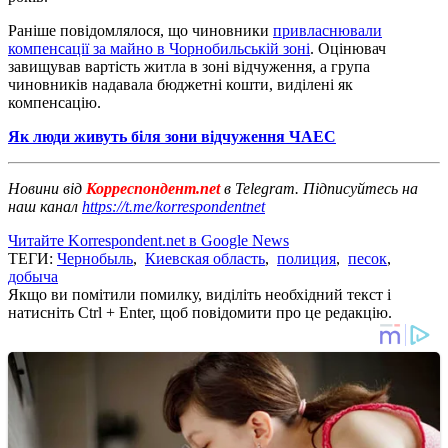
Раніше повідомлялося, що чиновники
привласнювали
компенсації за майно в Чорнобильській зоні
. Оцінювач
завищував вартість житла в зоні відчуження, а група
чиновників надавала бюджетні кошти, виділені як
компенсацію.
Як люди живуть біля зони відчуження ЧАЕС
Новини від
Корреспондент.net
в Telegram. Підписуйтесь на
наш канал
https://t.me/korrespondentnet
Читайте Korrespondent.net в Google News
ТЕГИ:
Чернобыль
,
Киевская область
,
полиция
,
песок
,
добыча
Якщо ви помітили помилку, виділіть необхідний текст і
натисніть Ctrl + Enter, щоб повідомити про це редакцію.