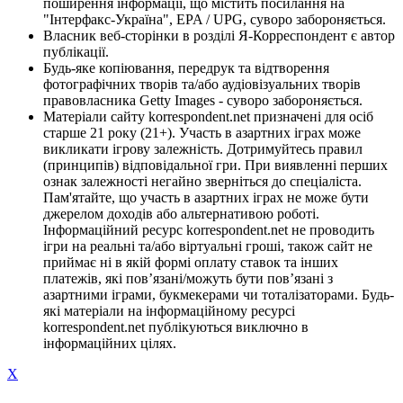
поширення інформації, що містить посилання на
"Інтерфакс-Україна", EPA / UPG, суворо забороняється.
Власник веб-сторінки в розділі Я-Корреспондент є автор
публікації.
Будь-яке копіювання, передрук та відтворення
фотографічних творів та/або аудіовізуальних творів
правовласника Getty Images - суворо забороняється.
Матеріали сайту korrespondent.net призначені для осіб
старше 21 року (21+). Участь в азартних іграх може
викликати ігрову залежність. Дотримуйтесь правил
(принципів) відповідальної гри. При виявленні перших
ознак залежності негайно зверніться до спеціаліста.
Пам'ятайте, що участь в азартних іграх не може бути
джерелом доходів або альтернативою роботі.
Інформаційний ресурс korrespondent.net не проводить
ігри на реальні та/або віртуальні гроші, також сайт не
приймає ні в якій формі оплату ставок та інших
платежів, які пов’язані/можуть бути пов’язані з
азартними іграми, букмекерами чи тоталізаторами. Будь-
які матеріали на інформаційному ресурсі
korrespondent.net публікуються виключно в
інформаційних цілях.
X