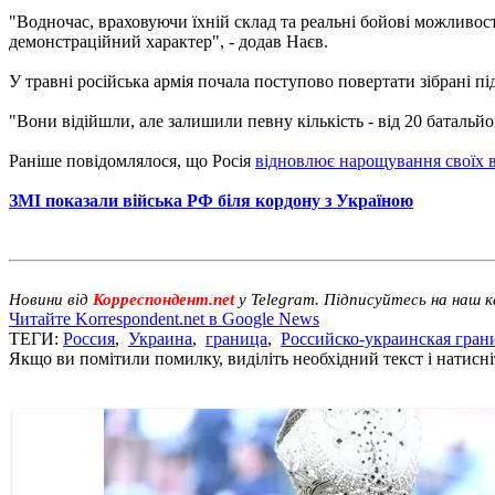
"Водночас, враховуючи їхній склад та реальні бойові можливос
демонстраційний характер", - додав Наєв.
У травні російська армія почала поступово повертати зібрані під
"Вони відійшли, але залишили певну кількість - від 20 батальйо
Раніше повідомлялося, що Росія
відновлює нарощування своїх в
ЗМІ показали війська РФ біля кордону з Україною
Новини від
Корреспондент.net
у Telegram. Підписуйтесь на наш 
Читайте Korrespondent.net в Google News
ТЕГИ:
Россия
,
Украина
,
граница
,
Российско-украинская гран
Якщо ви помітили помилку, виділіть необхідний текст і натисніт