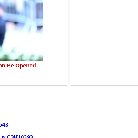
548
 в СЗЧ
10393