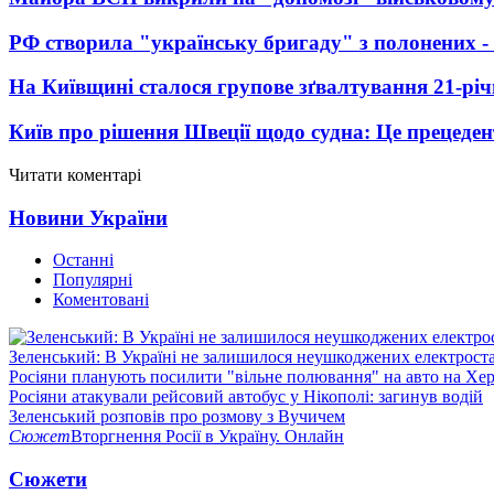
РФ створила "українську бригаду" з полонених -
На Київщині сталося групове зґвалтування 21-річ
Київ про рішення Швеції щодо судна: Це прецеден
Читати коментарі
Новини України
Останні
Популярні
Коментовані
Зеленський: В Україні не залишилося неушкоджених електрост
Росіяни планують посилити "вільне полювання" на авто на Хе
Росіяни атакували рейсовий автобус у Нікополі: загинув водій
Зеленський розповів про розмову з Вучичем
Сюжет
Вторгнення Росії в Україну. Онлайн
Сюжети