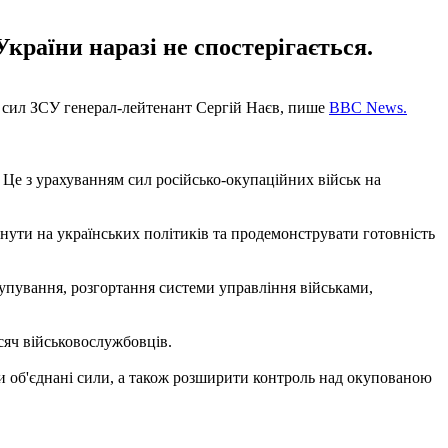
країни наразі не спостерігається.
х сил ЗСУ генерал-лейтенант Сергій Наєв, пише
BBC News.
Це з урахуванням сил російсько-окупаційних військ на
снути на українських політиків та продемонструвати готовність
рупування, розгортання системи управління військами,
исяч військовослужбовців.
ти об'єднані сили, а також розширити контроль над окупованою