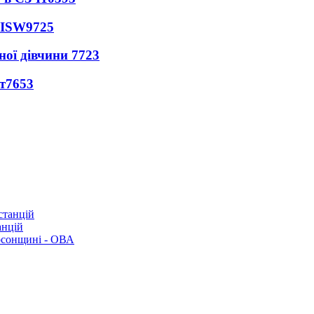
 ISW
9725
ної дівчини
7723
т
7653
анцій
рсонщині - ОВА