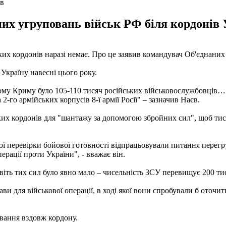
єв
их угруповань військ РФ біля кордонів У
ких кордонів наразі немає. Про це заявив командувач Об'єднани
 Україну навесні цього року.
му Криму було 105-110 тисяч російських військовослужбовців… 
2-го армійських корпусів 8-ї армії Росії" – зазначив Наєв.
ських кордонів для "шантажу за допомогою збройних сил", щоб ти
ої перевірки бойової готовності відпрацьовували питання перег
рації проти України", - вважає він.
авіть тих сил було явно мало – чисельність ЗСУ перевищує 200 т
и для військової операції, в ході якої вони спробували б оточи
овання вздовж кордону.