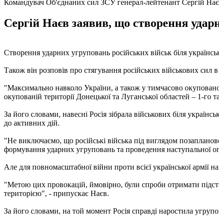
Командувач Об'єднаних сил ЗСУ генерал-лейтенант Сергій На
Сергій Наєв заявив, що створення ударн
Створення ударних угруповань російських військ біля українсь
Також він розповів про стягування російських військових сил в
"Максимально навколо України, а також у тимчасово окуповано
окупованій території Донецької та Луганської областей – 1-го та 
За його словами, навесні Росія зібрала військових біля україн
до активних дій.
"Не виключаємо, що російські війська під виглядом позапланов
формування ударних угруповань та проведення наступальної опе
Але для повномасштабної війни проти всієї української армії н
"Метою цих провокацій, ймовірно, були спроби отримати підстав
територією", - припускає Наєв.
За його словами, на той момент Росія справді наростила угруп