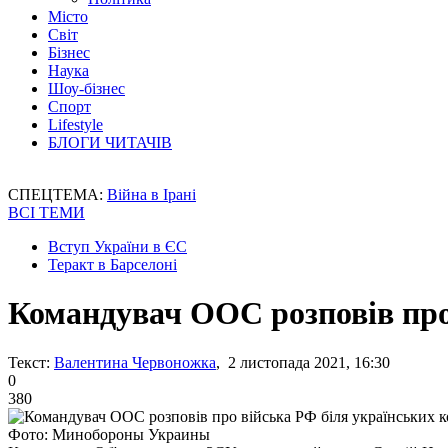
Місто
Світ
Бізнес
Наука
Шоу-бізнес
Спорт
Lifestyle
БЛОГИ ЧИТАЧІВ
СПЕЦТЕМА:
Війна в Ірані
ВСІ ТЕМИ
Вступ України в ЄС
Теракт в Барселоні
Командувач ООС розповів про
Текст:
Валентина Червоножка
, 2 листопада 2021, 16:30
0
380
Фото: Минобороны Украины