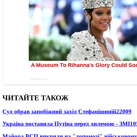
ЧИТАЙТЕ ТАКОЖ
Суд обрав запобіжний захід Стефанішиній
22009
Україна поставила Путіна перед дилемою - ЗМІ
10
Майора ВСП викрили на "допомозі" військовому