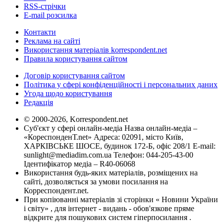
RSS-стрічки
E-mail розсилка
Контакти
Реклама на сайті
Використання матеріалів korrespondent.net
Правила користування сайтом
Договір користування сайтом
Політика у сфері конфіденційності і персональних даних
Угода щодо користування
Редакція
© 2000-2026, Korrespondent.net
Суб'єкт у сфері онлайн-медіа Назва онлайн-медіа –
«КореспонденТ.net» Адреса: 02091, місто Київ,
ХАРКІВСЬКЕ ШОСЕ, будинок 172-Б, офіс 208/1 E-mail:
sunlight@mediadim.com.ua
Телефон: 044-205-43-00
Ідентифікатор медіа – R40-06068
Використання будь-яких матеріалів, розміщених на
сайті, дозволяється за умови посилання на
Корреспондент.net.
При копіюванні матеріалів зі сторінки « Новини України
і світу» , для інтернет - видань - обов'язкове пряме
відкрите для пошукових систем гіперпосилання .