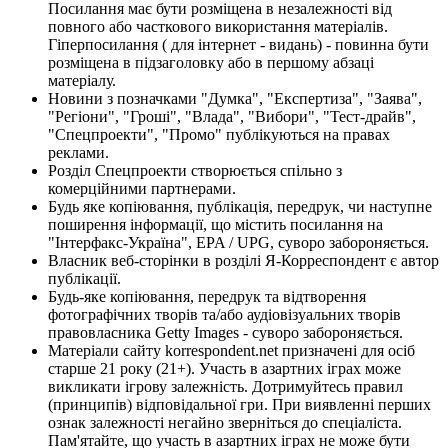
Посилання має бути розміщена в незалежності від
повного або часткового використання матеріалів.
Гіперпосилання ( для інтернет - видань) - повинна бути
розміщена в підзаголовку або в першому абзаці
матеріалу.
Новини з позначками "Думка", "Експертиза", "Заява",
"Регіони", "Гроші", "Влада", "Вибори", "Тест-драйв",
"Спецпроекти", "Промо" публікуються на правах
реклами.
Розділ Спецпроекти створюється спільно з
комерційними партнерами.
Будь яке копіювання, публікація, передрук, чи наступне
поширення інформації, що містить посилання на
"Інтерфакс-Україна", EPA / UPG, суворо забороняється.
Власник веб-сторінки в розділі Я-Корреспондент є автор
публікації.
Будь-яке копіювання, передрук та відтворення
фотографічних творів та/або аудіовізуальних творів
правовласника Getty Images - суворо забороняється.
Матеріали сайту korrespondent.net призначені для осіб
старше 21 року (21+). Участь в азартних іграх може
викликати ігрову залежність. Дотримуйтесь правил
(принципів) відповідальної гри. При виявленні перших
ознак залежності негайно зверніться до спеціаліста.
Пам'ятайте, що участь в азартних іграх не може бути