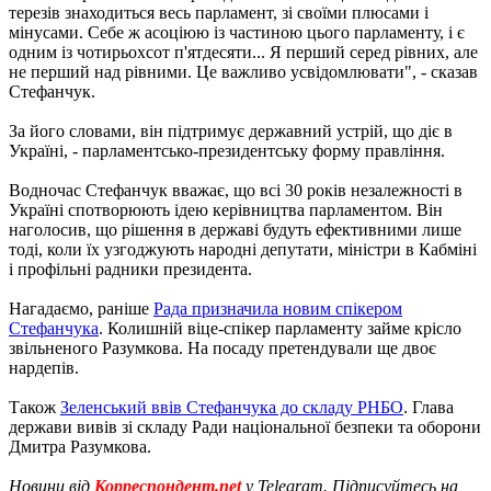
терезів знаходиться весь парламент, зі своїми плюсами і
мінусами. Себе ж асоціюю із частиною цього парламенту, і є
одним із чотирьохсот п'ятдесяти... Я перший серед рівних, але
не перший над рівними. Це важливо усвідомлювати", - сказав
Стефанчук.
За його словами, він підтримує державний устрій, що діє в
Україні, - парламентсько-президентську форму правління.
Водночас Стефанчук вважає, що всі 30 років незалежності в
Україні спотворюють ідею керівництва парламентом. Він
наголосив, що рішення в державі будуть ефективними лише
тоді, коли їх узгоджують народні депутати, міністри в Кабміні
і профільні радники президента.
Нагадаємо, раніше
Рада призначила новим спікером
Стефанчука
. Колишній віце-спікер парламенту займе крісло
звільненого Разумкова. На посаду претендували ще двоє
нардепів.
Також
Зеленський ввів Стефанчука до складу РНБО
. Глава
держави вивів зі складу Ради національної безпеки та оборони
Дмитра Разумкова.
Новини від
Корреспондент.net
у Telegram. Підписуйтесь на