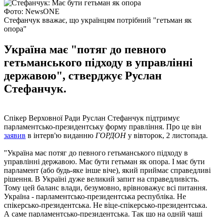
Фото: NewsONE
Стефанчук вважає, що українцям потрібний "гетьман як
опора"
Україна має "потяг до певного
гетьманського підходу в управлінні
державою", стверджує Руслан
Стефанчук.
Спікер Верховної Ради Руслан Стефанчук підтримує
парламентсько-президентську форму правління. Про це він
заявив
в інтерв'ю виданню
ГОРДОН
у вівторок, 2 листопада.
"Україна має потяг до певного гетьманського підходу в
управлінні державою. Має бути гетьман як опора. І має бути
парламент (або будь-яке інше віче), який приймає справедливі
рішення. В Україні дуже великий запит на справедливість.
Тому цей баланс влади, безумовно, врівноважує всі питання.
Україна - парламентсько-президентська республіка. Не
спікерсько-президентська. Не віце-спікерсько-президентська.
А саме парламентсько-президентська. Так що на одній чаші