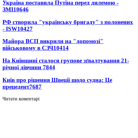
Україна поставила Путіна перед дилемою -
ЗМІ
10646
РФ створила "українську бригаду" з полонених
- ISW
10427
Майора ВСП викрили на "допомозі"
військовому в СЗЧ
10414
На Київщині сталося групове зґвалтування 21-
річної дівчини
7844
Київ про рішення Швеції щодо судна: Це
прецедент
7687
Читати коментарі