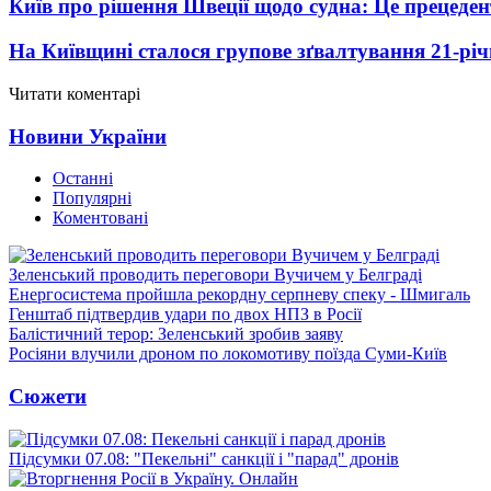
Київ про рішення Швеції щодо судна: Це прецеден
На Київщині сталося групове зґвалтування 21-річ
Читати коментарі
Новини України
Останні
Популярні
Коментовані
Зеленський проводить переговори Вучичем у Белграді
Енергосистема пройшла рекордну серпневу спеку - Шмигаль
Генштаб підтвердив удари по двох НПЗ в Росії
Балістичний терор: Зеленський зробив заяву
Росіяни влучили дроном по локомотиву поїзда Суми-Київ
Сюжети
Підсумки 07.08: "Пекельні" санкції і "парад" дронів