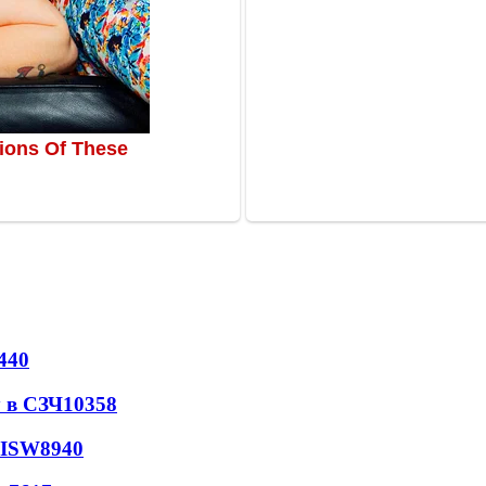
440
 в СЗЧ
10358
 ISW
8940