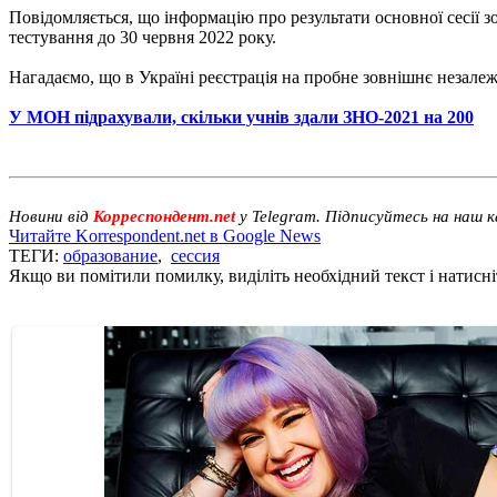
Повідомляється, що інформацію про результати основної сесії 
тестування до 30 червня 2022 року.
Нагадаємо, що в Україні реєстрація на пробне зовнішнє незал
У МОН підрахували, скільки учнів здали ЗНО-2021 на 200
Новини від
Корреспондент.net
у Telegram. Підписуйтесь на наш 
Читайте Korrespondent.net в Google News
ТЕГИ:
образование
,
сессия
Якщо ви помітили помилку, виділіть необхідний текст і натисніт