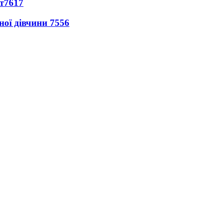
т
7617
ної дівчини
7556