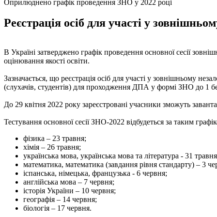
Оприлюднено графік проведення ЗНО у 2022 році
Реєстрація осіб для участі у зовнішньо
В Україні затверджено графік проведення основної сесії зовніш
оцінювання якості освіти.
Зазначається, що реєстрація осіб для участі у зовнішньому нез
(слухачів, студентів) для проходження ДПА у формі ЗНО до 1 бе
До 29 квітня 2022 року зареєстровані учасники зможуть заванта
Тестування основної сесії ЗНО-2022 відбудеться за таким графік
фізика – 23 травня;
хімія – 26 травня;
українська мова, українська мова та література - 31 травня
математика, математика (завдання рівня стандарту) – 3 че
іспанська, німецька, французька - 6 червня;
англійська мова – 7 червня;
історія України – 10 червня;
географія – 14 червня;
біологія – 17 червня.