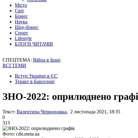
Місто
Світ
Бізнес
Наука
Шоу-бізнес
Спорт
Lifestyle
БЛОГИ ЧИТАЧІВ
СПЕЦТЕМА:
Війна в Ірані
ВСІ ТЕМИ
Вступ України в ЄС
Теракт в Барселоні
ЗНО-2022: оприлюднено граф
Текст:
Валентина Червоножка
, 2 листопада 2021, 18:35
0
313
Фото: cdn.meta.ua