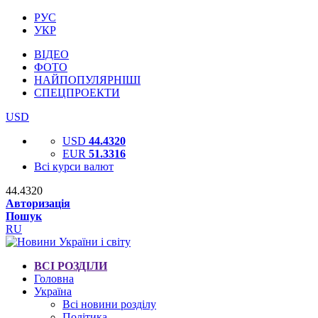
РУС
УКР
ВІДЕО
ФОТО
НАЙПОПУЛЯРНІШІ
СПЕЦПРОЕКТИ
USD
USD
44.4320
EUR
51.3316
Всі курси валют
44.4320
Авторизація
Пошук
RU
ВСІ РОЗДІЛИ
Головна
Україна
Всі новини розділу
Політика