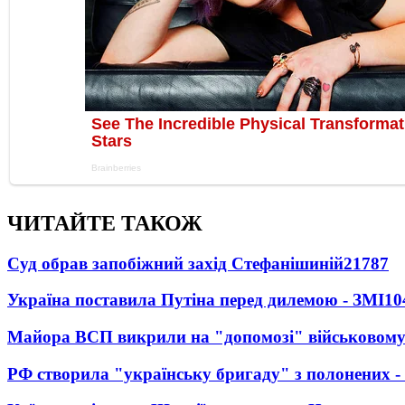
ЧИТАЙТЕ ТАКОЖ
Суд обрав запобіжний захід Стефанішиній
21787
Україна поставила Путіна перед дилемою - ЗМІ
10
Майора ВСП викрили на "допомозі" військовому
РФ створила "українську бригаду" з полонених -