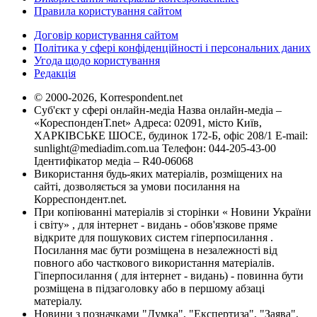
Правила користування сайтом
Договір користування сайтом
Політика у сфері конфіденційності і персональних даних
Угода щодо користування
Редакція
© 2000-2026, Korrespondent.net
Суб'єкт у сфері онлайн-медіа Назва онлайн-медіа –
«КореспонденТ.net» Адреса: 02091, місто Київ,
ХАРКІВСЬКЕ ШОСЕ, будинок 172-Б, офіс 208/1 E-mail:
sunlight@mediadim.com.ua
Телефон: 044-205-43-00
Ідентифікатор медіа – R40-06068
Використання будь-яких матеріалів, розміщених на
сайті, дозволяється за умови посилання на
Корреспондент.net.
При копіюванні матеріалів зі сторінки « Новини України
і світу» , для інтернет - видань - обов'язкове пряме
відкрите для пошукових систем гіперпосилання .
Посилання має бути розміщена в незалежності від
повного або часткового використання матеріалів.
Гіперпосилання ( для інтернет - видань) - повинна бути
розміщена в підзаголовку або в першому абзаці
матеріалу.
Новини з позначками "Думка", "Експертиза", "Заява",