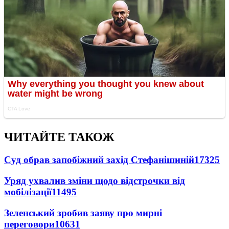
ЧИТАЙТЕ ТАКОЖ
Суд обрав запобіжний захід Стефанішиній
17325
Уряд ухвалив зміни щодо відстрочки від
мобілізації
11495
Зеленський зробив заяву про мирні
переговори
10631