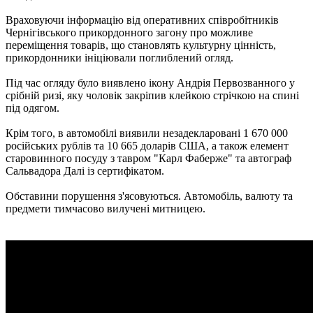
Враховуючи інформацію від оперативних співробітників
Чернігівського прикордонного загону про можливе
переміщення товарів, що становлять культурну цінність,
прикордонники ініціювали поглиблений огляд.
Під час огляду було виявлено ікону Андрія Первозванного у
срібній ризі, яку чоловік закріпив клейкою стрічкою на спині
під одягом.
Крім того, в автомобілі виявили незадекларовані 1 670 000
російських рублів та 10 665 доларів США, а також елемент
старовинного посуду з тавром "Карл Фаберже" та автограф
Сальвадора Далі із сертифікатом.
Обставини порушення з'ясовуються. Автомобіль, валюту та
предмети тимчасово вилучені митницею.