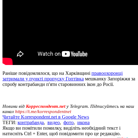
Раніше повідомлялося, що на Харківщині
правоохоронці
затримали у пункті пропуску Гоптівка
мешканку Запоріжжя за
спробу контрабанди п'яти старовинних ікон до Росії.
Новини від
Корреспондент.net
у Telegram. Підписуйтесь на наш
канал
https://t.me/korrespondentnet
Читайте Korrespondent.net в Google News
ТЕГИ:
контрабанда
,
видео
,
фото
,
икона
Якщо ви помітили помилку, виділіть необхідний текст і
натисніть Ctrl + Enter, щоб повідомити про це редакцію.