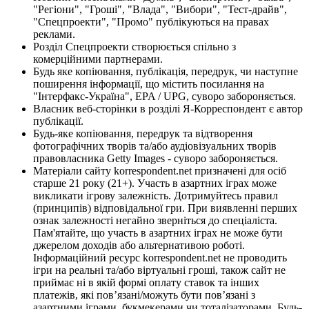
"Регіони", "Гроші", "Влада", "Вибори", "Тест-драйв",
"Спецпроекти", "Промо" публікуються на правах
реклами.
Розділ Спецпроекти створюється спільно з
комерційними партнерами.
Будь яке копіювання, публікація, передрук, чи наступне
поширення інформації, що містить посилання на
"Інтерфакс-Україна", EPA / UPG, суворо забороняється.
Власник веб-сторінки в розділі Я-Корреспондент є автор
публікації.
Будь-яке копіювання, передрук та відтворення
фотографічних творів та/або аудіовізуальних творів
правовласника Getty Images - суворо забороняється.
Матеріали сайту korrespondent.net призначені для осіб
старше 21 року (21+). Участь в азартних іграх може
викликати ігрову залежність. Дотримуйтесь правил
(принципів) відповідальної гри. При виявленні перших
ознак залежності негайно зверніться до спеціаліста.
Пам'ятайте, що участь в азартних іграх не може бути
джерелом доходів або альтернативою роботі.
Інформаційний ресурс korrespondent.net не проводить
ігри на реальні та/або віртуальні гроші, також сайт не
приймає ні в якій формі оплату ставок та інших
платежів, які пов’язані/можуть бути пов’язані з
азартними іграми, букмекерами чи тоталізаторами. Будь-