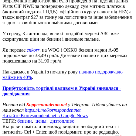
розрахунків Нафтогазу, які було проведено на підставі даних
Platts CIF NWE за попередню декаду, сум митних платежів
(акцизний податок і ПДВ), офіційного курсу валют від НБУ, а
також витрат $27 за тонну на логістичне та інше забезпечення
згідно із зовнішньоекономічними договорами.
У середу, 3 листопада, великі роздрібні мережі АЗС вже
скоригували ціни на бензин і дизельне пальне.
Як передає
enkorr
, на WOG і ОККО бензин марки А-95
подорожчав до 33,49 грн/л. Дизельне паливо в цих мережах
подешевшало на 31,90 грн/л.
Нагадаємо, в Україні з початку року
паливо подорожчало
майже на 40%
.
Прибутковість торгівлі паливом в Україні знизилася -
дослідження
Новини від
Корреспондент.net
у Telegram. Підписуйтесь на
наш канал
https://t.me/korrespondentnet
Читайте Korrespondent.net в Google News
ТЕГИ:
бензин
,
цены
,
дизтопливо
Якщо ви помітили помилку, виділіть необхідний текст і
натисніть Ctrl + Enter, щоб повідомити про це редакцію.