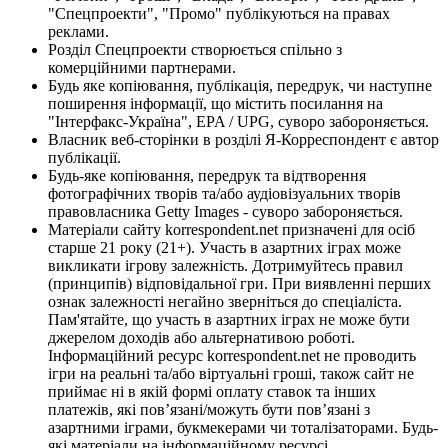
"Спецпроекти", "Промо" публікуються на правах
реклами.
Розділ Спецпроекти створюється спільно з
комерційними партнерами.
Будь яке копіювання, публікація, передрук, чи наступне
поширення інформації, що містить посилання на
"Інтерфакс-Україна", EPA / UPG, суворо забороняється.
Власник веб-сторінки в розділі Я-Корреспондент є автор
публікації.
Будь-яке копіювання, передрук та відтворення
фотографічних творів та/або аудіовізуальних творів
правовласника Getty Images - суворо забороняється.
Матеріали сайту korrespondent.net призначені для осіб
старше 21 року (21+). Участь в азартних іграх може
викликати ігрову залежність. Дотримуйтесь правил
(принципів) відповідальної гри. При виявленні перших
ознак залежності негайно зверніться до спеціаліста.
Пам'ятайте, що участь в азартних іграх не може бути
джерелом доходів або альтернативою роботі.
Інформаційний ресурс korrespondent.net не проводить
ігри на реальні та/або віртуальні гроші, також сайт не
приймає ні в якій формі оплату ставок та інших
платежів, які пов’язані/можуть бути пов’язані з
азартними іграми, букмекерами чи тоталізаторами. Будь-
які матеріали на інформаційному ресурсі