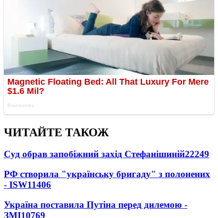
ЧИТАЙТЕ ТАКОЖ
Суд обрав запобіжний захід Стефанішиній
22249
РФ створила "українську бригаду" з полонених
- ISW
11406
Україна поставила Путіна перед дилемою -
ЗМІ
10769