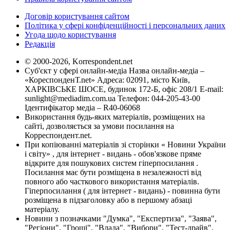
Договір користування сайтом
Політика у сфері конфіденційності і персональних даних
Угода щодо користування
Редакція
© 2000-2026, Korrespondent.net
Суб'єкт у сфері онлайн-медіа Назва онлайн-медіа –
«КореспонденТ.net» Адреса: 02091, місто Київ,
ХАРКІВСЬКЕ ШОСЕ, будинок 172-Б, офіс 208/1 E-mail:
sunlight@mediadim.com.ua
Телефон: 044-205-43-00
Ідентифікатор медіа – R40-06068
Використання будь-яких матеріалів, розміщених на
сайті, дозволяється за умови посилання на
Корреспондент.net.
При копіюванні матеріалів зі сторінки « Новини України
і світу» , для інтернет - видань - обов'язкове пряме
відкрите для пошукових систем гіперпосилання .
Посилання має бути розміщена в незалежності від
повного або часткового використання матеріалів.
Гіперпосилання ( для інтернет - видань) - повинна бути
розміщена в підзаголовку або в першому абзаці
матеріалу.
Новини з позначками "Думка", "Експертиза", "Заява",
"Регіони", "Гроші", "Влада", "Вибори", "Тест-драйв",