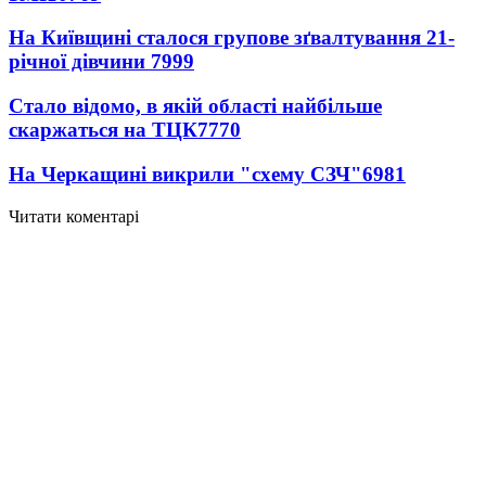
На Київщині сталося групове зґвалтування 21-
річної дівчини
7999
Стало відомо, в якій області найбільше
скаржаться на ТЦК
7770
На Черкащині викрили "схему СЗЧ"
6981
Читати коментарі