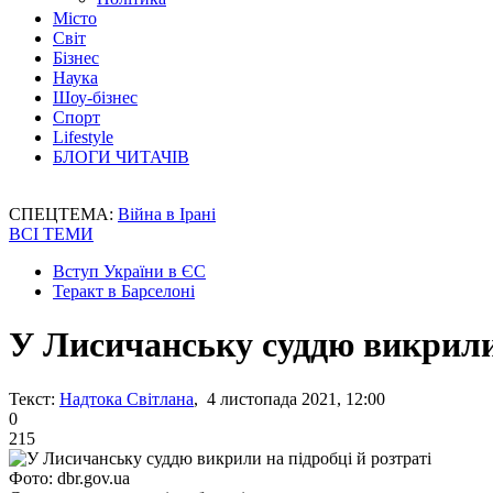
Місто
Світ
Бізнес
Наука
Шоу-бізнес
Спорт
Lifestyle
БЛОГИ ЧИТАЧІВ
СПЕЦТЕМА:
Війна в Ірані
ВСІ ТЕМИ
Вступ України в ЄС
Теракт в Барселоні
У Лисичанську суддю викрили 
Текст:
Надтока Світлана
, 4 листопада 2021, 12:00
0
215
Фото: dbr.gov.ua