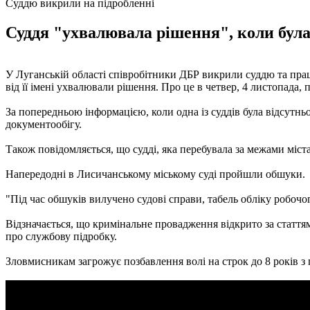
Суддю викрили на підробленні
Суддя "ухвалювала рішення", коли була 
У Луганській області співробітники ДБР викрили суддю та праці
від її імені ухвалювали рішення. Про це в четвер, 4 листопада,
За попередньою інформацією, коли одна із суддів була відсутнь
документообігу.
Також повідомляється, що судді, яка перебувала за межами міста
Напередодні в Лисичанському міському суді пройшли обшуки.
"Під час обшуків вилучено судові справи, табель обліку робочог
Відзначається, що кримінальне провадження відкрито за стаття
про службову підробку.
Зловмисникам загрожує позбавлення волі на строк до 8 років з