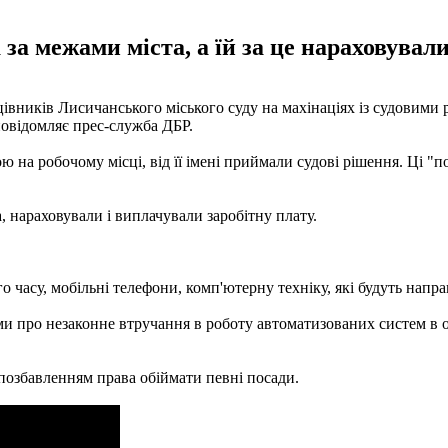
за межами міста, а їй за це нараховували
вників Лисичанського міського суду на махінаціях із судовими р
 повідомляє прес-служба ДБР.
ою на робочому місці, від її імені приймали судові рішення. Ці 
, нараховували і виплачували заробітну плату.
о часу, мобільні телефони, комп'ютерну техніку, які будуть напра
ми про незаконне втручання в роботу автоматизованих систем в 
 позбавленням права обіймати певні посади.