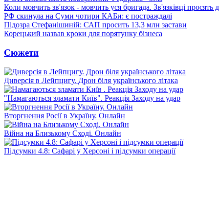
Коли мовчить зв'язок - мовчить уся бригада. Зв'язківці просять
РФ скинула на Суми чотири КАБи: є постраждалі
Підозра Стефанішиній: САП просить 13,3 млн застави
Корецький назвав кроки для порятунку бізнеса
Сюжети
Диверсія в Лейпцигу. Дрон біля українського літака
"Намагаються зламати Київ". Реакція Заходу на удар
Вторгнення Росії в Україну. Онлайн
Війна на Близькому Сході. Онлайн
Підсумки 4.8: Сафарі у Херсоні і підсумки операції