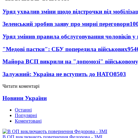
Уряд ухвалив зміни щодо відстрочки від мобілізац
Зеленський зробив заяву про мирні переговори
10
Уряд змінив правила обслуговування чоловіків у
"Медові пастки": СБУ попередила військових
954
Майора ВСП викрили на "допомозі" військовому
Залужний: Україна не вступить до НАТО
8503
Читати коментарі
Новини України
Останні
Популярні
Коментовані
В ОП виключають повернення Федорова - ЗМІ