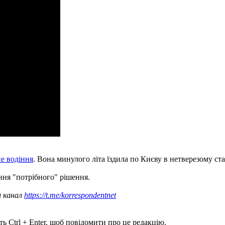
не водіння
. Вона минулого літа їздила по Києву в нетверезому стан
ння "потрібного" рішення.
ш канал
https://t.me/korrespondentnet
ь Ctrl + Enter, щоб повідомити про це редакцію.