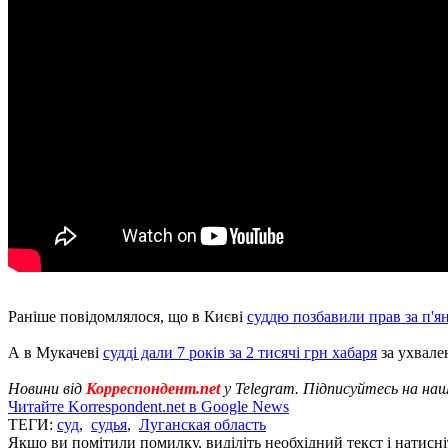
Раніше повідомлялося, що в Києві
суддю позбавили прав за п'я
А в Мукачеві
судді дали 7 років за 2 тисячі грн хабаря
за ухвале
Новини від
Корреспондент.net
у Telegram. Підписуйтесь на на
Читайте Korrespondent.net в Google News
ТЕГИ:
суд
,
судья
,
Луганская область
Якщо ви помітили помилку, виділіть необхідний текст і натисніт