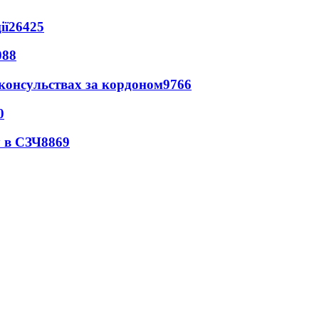
ії
26425
088
 консульствах за кордоном
9766
0
 в СЗЧ
8869