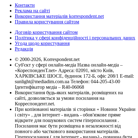
Контакти
Реклама на сайті
Використання матеріалів korrespondent.net
Правила користування сайтом
Договір користування сайтом
Політика у сфері конфіденційності і персональних даних
Угода щодо користування
Редакція
© 2000-2026, Korrespondent.net
Суб'єкт у сфері онлайн-медіа Назва онлайн-медіа –
«КореспонденТ.net» Адреса: 02091, місто Київ,
ХАРКІВСЬКЕ ШОСЕ, будинок 172-Б, офіс 208/1 E-mail:
sunlight@mediadim.com.ua
Телефон: 044-205-43-00
Ідентифікатор медіа – R40-06068
Використання будь-яких матеріалів, розміщених на
сайті, дозволяється за умови посилання на
Корреспондент.net.
При копіюванні матеріалів зі сторінки « Новини України
і світу» , для інтернет - видань - обов'язкове пряме
відкрите для пошукових систем гіперпосилання .
Посилання має бути розміщена в незалежності від
повного або часткового використання матеріалів.
Гіперпосилання ( для інтернет - видань) - повинна бути