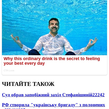
ЧИТАЙТЕ ТАКОЖ
Суд обрав запобіжний захід Стефанішиній
22242
РФ створила "українську бригаду" з полонених