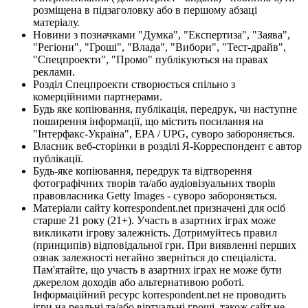
розміщена в підзаголовку або в першому абзаці
матеріалу.
Новини з позначками "Думка", "Експертиза", "Заява",
"Регіони", "Гроші", "Влада", "Вибори", "Тест-драйв",
"Спецпроекти", "Промо" публікуються на правах
реклами.
Розділ Спецпроекти створюється спільно з
комерційними партнерами.
Будь яке копіювання, публікація, передрук, чи наступне
поширення інформації, що містить посилання на
"Інтерфакс-Україна", EPA / UPG, суворо забороняється.
Власник веб-сторінки в розділі Я-Корреспондент є автор
публікації.
Будь-яке копіювання, передрук та відтворення
фотографічних творів та/або аудіовізуальних творів
правовласника Getty Images - суворо забороняється.
Матеріали сайту korrespondent.net призначені для осіб
старше 21 року (21+). Участь в азартних іграх може
викликати ігрову залежність. Дотримуйтесь правил
(принципів) відповідальної гри. При виявленні перших
ознак залежності негайно зверніться до спеціаліста.
Пам'ятайте, що участь в азартних іграх не може бути
джерелом доходів або альтернативою роботі.
Інформаційний ресурс korrespondent.net не проводить
ігри на реальні та/або віртуальні гроші, також сайт не