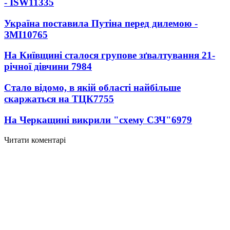
- ISW
11335
Україна поставила Путіна перед дилемою -
ЗМІ
10765
На Київщині сталося групове зґвалтування 21-
річної дівчини
7984
Стало відомо, в якій області найбільше
скаржаться на ТЦК
7755
На Черкащині викрили "схему СЗЧ"
6979
Читати коментарі