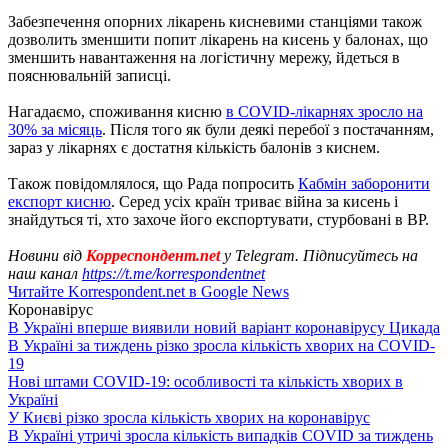
Забезпечення опорних лікарень кисневими станціями також
дозволить зменшити попит лікарень на кисень у балонах, що
зменшить навантаження на логістичну мережу, йдеться в
пояснювальній записці.
Нагадаємо, споживання кисню
в COVID-лікарнях зросло на
30% за місяць
. Після того як були деякі перебої з постачанням,
зараз у лікарнях є достатня кількість балонів з киснем.
Також повідомлялося, що Рада попросить
Кабмін заборонити
експорт кисню
. Серед усіх країн триває війна за кисень і
знайдуться ті, хто захоче його експортувати, стурбовані в ВР.
Новини від
Корреспондент.net
у Telegram. Підписуйтесь на
наш канал
https://t.me/korrespondentnet
Читайте Korrespondent.net в Google News
Коронавірус
В Україні вперше виявили новий варіант коронавірусу Цикада
В Україні за тиждень різко зросла кількість хворих на COVID-
19
Нові штами COVID-19: особливості та кількість хворих в
Україні
У Києві різко зросла кількість хворих на коронавірус
В Україні утричі зросла кількість випадків COVID за тиждень