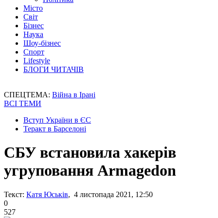
Місто
Світ
Бізнес
Наука
Шоу-бізнес
Спорт
Lifestyle
БЛОГИ ЧИТАЧІВ
СПЕЦТЕМА:
Війна в Ірані
ВСІ ТЕМИ
Вступ України в ЄС
Теракт в Барселоні
СБУ встановила хакерів
угруповання Armagedon
Текст:
Катя Юськів
, 4 листопада 2021, 12:50
0
527