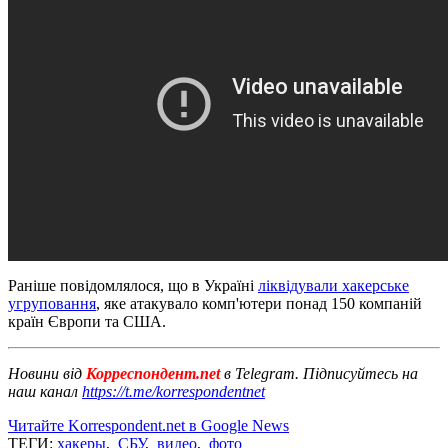
Раніше повідомлялося, що в Україні
ліквідували хакерське
угруповання
, яке атакувало комп'ютери понад 150 компаній
країн Європи та США.
Новини від
Корреспондент.net
в Telegram. Підписуйтесь на
наш канал
https://t.me/korrespondentnet
Читайте Korrespondent.net в Google News
ТЕГИ:
хакеры
,
СБУ
,
видео
,
фото