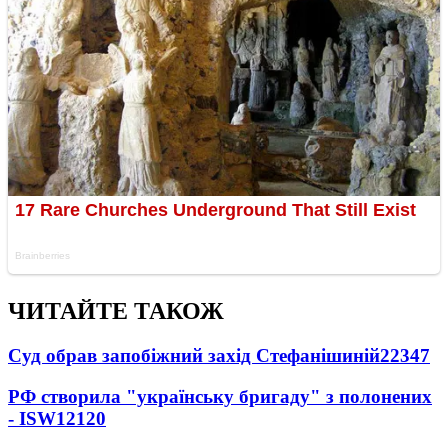
ЧИТАЙТЕ ТАКОЖ
Суд обрав запобіжний захід Стефанішиній
22347
РФ створила "українську бригаду" з полонених
- ISW
12120