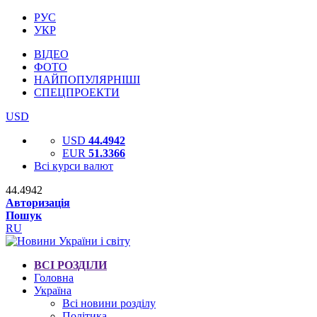
РУС
УКР
ВІДЕО
ФОТО
НАЙПОПУЛЯРНІШІ
СПЕЦПРОЕКТИ
USD
USD
44.4942
EUR
51.3366
Всі курси валют
44.4942
Авторизація
Пошук
RU
ВСІ РОЗДІЛИ
Головна
Україна
Всі новини розділу
Політика