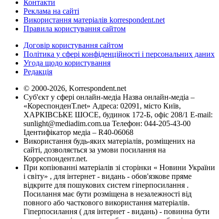
Контакти
Реклама на сайті
Використання матеріалів korrespondent.net
Правила користування сайтом
Договір користування сайтом
Політика у сфері конфіденційності і персональних даних
Угода щодо користування
Редакція
© 2000-2026, Korrespondent.net
Суб'єкт у сфері онлайн-медіа Назва онлайн-медіа –
«КореспонденТ.net» Адреса: 02091, місто Київ,
ХАРКІВСЬКЕ ШОСЕ, будинок 172-Б, офіс 208/1 E-mail:
sunlight@mediadim.com.ua
Телефон: 044-205-43-00
Ідентифікатор медіа – R40-06068
Використання будь-яких матеріалів, розміщених на
сайті, дозволяється за умови посилання на
Корреспондент.net.
При копіюванні матеріалів зі сторінки « Новини України
і світу» , для інтернет - видань - обов'язкове пряме
відкрите для пошукових систем гіперпосилання .
Посилання має бути розміщена в незалежності від
повного або часткового використання матеріалів.
Гіперпосилання ( для інтернет - видань) - повинна бути