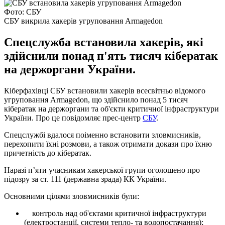
Фото: СБУ
СБУ викрила хакерів угруповання Armagedon
Спецслужба встановила хакерів, які
здійснили понад п'ять тисяч кібератак
на держоргани України.
Кіберфахівці СБУ встановили хакерів всесвітньо відомого
угруповання Armagedon, що здійснило понад 5 тисяч
кібератак на держоргани та об'єкти критичної інфраструктури
України. Про це повідомляє прес-центр
СБУ
.
Спецслужбі вдалося поіменно встановити зловмисників,
перехопити їхні розмови, а також отримати докази про їхню
причетність до кібератак.
Наразі п’яти учасникам хакерської групи оголошено про
підозру за ст. 111 (державна зрада) КК України.
Основними цілями зловмисників були:
контроль над об'єктами критичної інфраструктури
(електростанції, системи тепло- та водопостачання);