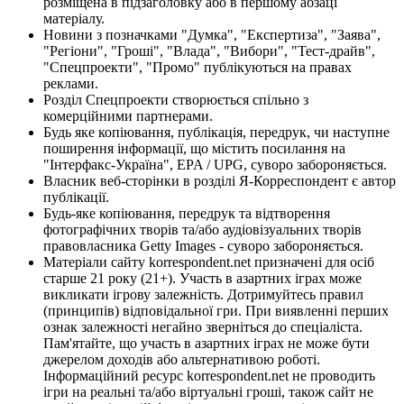
розміщена в підзаголовку або в першому абзаці
матеріалу.
Новини з позначками "Думка", "Експертиза", "Заява",
"Регіони", "Гроші", "Влада", "Вибори", "Тест-драйв",
"Спецпроекти", "Промо" публікуються на правах
реклами.
Розділ Спецпроекти створюється спільно з
комерційними партнерами.
Будь яке копіювання, публікація, передрук, чи наступне
поширення інформації, що містить посилання на
"Інтерфакс-Україна", EPA / UPG, суворо забороняється.
Власник веб-сторінки в розділі Я-Корреспондент є автор
публікації.
Будь-яке копіювання, передрук та відтворення
фотографічних творів та/або аудіовізуальних творів
правовласника Getty Images - суворо забороняється.
Матеріали сайту korrespondent.net призначені для осіб
старше 21 року (21+). Участь в азартних іграх може
викликати ігрову залежність. Дотримуйтесь правил
(принципів) відповідальної гри. При виявленні перших
ознак залежності негайно зверніться до спеціаліста.
Пам'ятайте, що участь в азартних іграх не може бути
джерелом доходів або альтернативою роботі.
Інформаційний ресурс korrespondent.net не проводить
ігри на реальні та/або віртуальні гроші, також сайт не