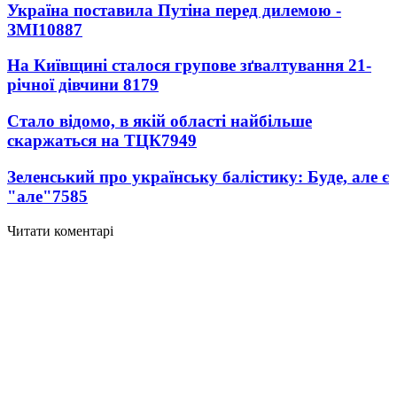
Україна поставила Путіна перед дилемою -
ЗМІ
10887
На Київщині сталося групове зґвалтування 21-
річної дівчини
8179
Стало відомо, в якій області найбільше
скаржаться на ТЦК
7949
Зеленський про українську балістику: Буде, але є
"але"
7585
Читати коментарі