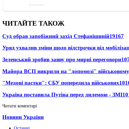
ЧИТАЙТЕ ТАКОЖ
Суд обрав запобіжний захід Стефанішиній
19167
Уряд ухвалив зміни щодо відстрочки від мобілізац
Зеленський зробив заяву про мирні переговори
10
Майора ВСП викрили на "допомозі" військовому
"Медові пастки": СБУ попередила військових
101
Україна поставила Путіна перед дилемою - ЗМІ
10
Читати коментарі
Новини України
Останні