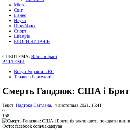
Місто
Світ
Бізнес
Наука
Шоу-бізнес
Спорт
Lifestyle
БЛОГИ ЧИТАЧІВ
СПЕЦТЕМА:
Війна в Ірані
ВСІ ТЕМИ
Вступ України в ЄС
Теракт в Барселоні
Смерть Гандзюк: США і Брит
Текст:
Надтока Світлана
, 4 листопада 2021, 15:41
0
158
Фото: facebook com/uakateryna