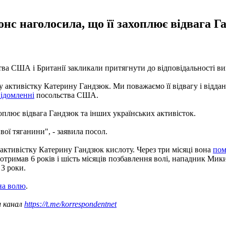
нс наголосила, що її захоплює відвага 
а США і Британії закликали притягнути до відповідальності винн
ктивістку Катерину Гандзюк. Ми поважаємо її відвагу і відданіс
ідомленні
посольства США.
хоплює відвага Гандзюк та інших українських активісток.
ої тяганини", - заявила посол.
а активістку Катерину Гандзюк кислоту. Через три місяці вона
пом
тримав 6 років і шість місяців позбавлення волі, нападник Мики
 3 роки.
на волю
.
ш канал
https://t.me/korrespondentnet