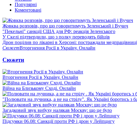
Популярні
Коментовані
Жовква розповів, про що говоритимуть Зеленський і Вучич
"Пекельні" санкції США для РФ: реакція Зеленського
У Скелі підтвердили, що з полку переводять бійців
Дрон поцілив по лікарні в Херсоні: постраждали медпрацівниц
Сюжет
Вторгнення Росії в Україну. Онлайн
Сюжети
Вторгнення Росії в Україну. Онлайн
Війна на Близькому Сході. Онлайн
"Полювати на лучника, а не на стрілу". Як Україні боротись з 
Загадковий звук вибуху налякав Москву: що це було
Підсумки 06.08: Санкції проти РФ і дрон у Лейпцигу