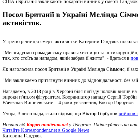
США і Британія закликають покарати винних у смерті Гандзюк
Посол Британії в Україні Мелінда Сіммо
активісток.
У третю річницю смерті активістки Катерини Гандзюк посольств
"Ми згадуємо громадянську правозахисницю та антикорупційну а
тих, хто стоїть за нападом, який забрав її життя", - йдеться в
пов
Як наголосила посол Британії в Україні Мелінда Сіммонс, її за
"Ми закликаємо притягнути винних до відповідальності без зайв
Нагадаємо, в 2018 році в Херсоні біля під'їзду чоловік вилив н
вироки п'ятьом фігурантам. Координатор нападу Сергій Торбін о
В'ячеслав Вишневський – 4 роки ув'язнення, Віктор Горбунов –
Учора, 3 листопада, стало відомо, що Віктор Горбунов
вийшов 
Новини від
Корреспондент.net
у Telegram. Підписуйтесь на на
Читайте Korrespondent.net в Google News
Катерина Гандзюк