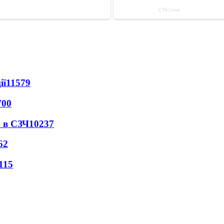
ії
11579
700
 в СЗЧ
10237
62
115