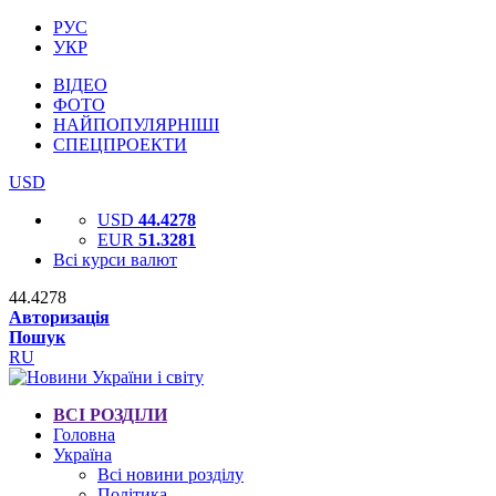
РУС
УКР
ВІДЕО
ФОТО
НАЙПОПУЛЯРНІШІ
СПЕЦПРОЕКТИ
USD
USD
44.4278
EUR
51.3281
Всі курси валют
44.4278
Авторизація
Пошук
RU
ВСІ РОЗДІЛИ
Головна
Україна
Всі новини розділу
Політика