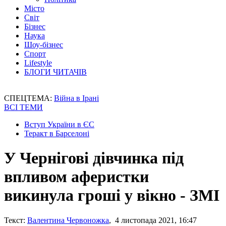
Місто
Світ
Бізнес
Наука
Шоу-бізнес
Спорт
Lifestyle
БЛОГИ ЧИТАЧІВ
СПЕЦТЕМА:
Війна в Ірані
ВСІ ТЕМИ
Вступ України в ЄС
Теракт в Барселоні
У Чернігові дівчинка під
впливом аферистки
викинула гроші у вікно - ЗМІ
Текст:
Валентина Червоножка
, 4 листопада 2021, 16:47