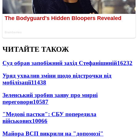
ЧИТАЙТЕ ТАКОЖ
Суд обрав запобіжний захід Стефанішиній
16232
Уряд ухвалив зміни щодо відстрочки від
мобілізації
11438
Зеленський зробив заяву про мирні
переговори
10587
"Медові пастки": СБУ попередила
військових
10066
Майора ВСП викрили на "допомозі"