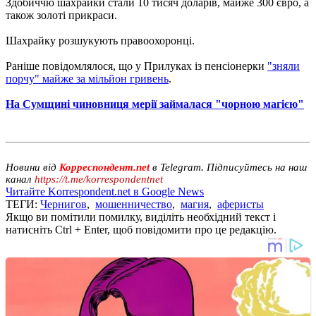
Здобиччю шахрайки стали 10 тисяч доларів, майже 300 євро, а
також золоті прикраси.
Шахрайку розшукують правоохоронці.
Раніше повідомлялося, що у Прилуках із пенсіонерки
"зняли
порчу" майже за мільйон гривень
.
На Сумщині чиновниця мерії займалася "чорною магією"
Новини від
Корреспондент.net
в Telegram. Підписуйтесь на наш
канал
https://t.me/korrespondentnet
Читайте Korrespondent.net в Google News
ТЕГИ:
Чернигов
,
мошенничество
,
магия
,
аферисты
Якщо ви помітили помилку, виділіть необхідний текст і
натисніть Ctrl + Enter, щоб повідомити про це редакцію.