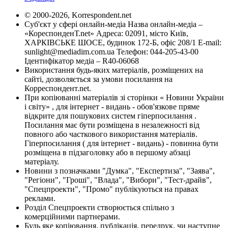
© 2000-2026, Korrespondent.net
Суб'єкт у сфері онлайн-медіа Назва онлайн-медіа –
«КореспонденТ.net» Адреса: 02091, місто Київ,
ХАРКІВСЬКЕ ШОСЕ, будинок 172-Б, офіс 208/1 E-mail:
sunlight@mediadim.com.ua
Телефон: 044-205-43-00
Ідентифікатор медіа – R40-06068
Використання будь-яких матеріалів, розміщених на
сайті, дозволяється за умови посилання на
Корреспондент.net.
При копіюванні матеріалів зі сторінки « Новини України
і світу» , для інтернет - видань - обов'язкове пряме
відкрите для пошукових систем гіперпосилання .
Посилання має бути розміщена в незалежності від
повного або часткового використання матеріалів.
Гіперпосилання ( для інтернет - видань) - повинна бути
розміщена в підзаголовку або в першому абзаці
матеріалу.
Новини з позначками "Думка", "Експертиза", "Заява",
"Регіони", "Гроші", "Влада", "Вибори", "Тест-драйв",
"Спецпроекти", "Промо" публікуються на правах
реклами.
Розділ Спецпроекти створюється спільно з
комерційними партнерами.
Будь яке копіювання, публікація, передрук, чи наступне