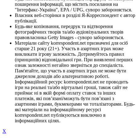
поширення інформації, що містить посилання на
"Інтерфакс-Україна", EPA / UPG, суворо забороняється.
Власник веб-сторінки в розділі Я-Корреспондент є автор
публікації.
Будь-яке копіювання, передрук та відтворення
фотографічних творів та/або аудіовізуальних творів
правовласника Getty Images - суворо забороняється.
Матеріали сайту korrespondent.net призначені для осіб
старше 21 року (21+). Участь в азартних іграх може
викликати ігрову залежність. Дотримуйтесь правил
(принципів) відповідальної гри. При виявленні перших
ознак залежності негайно зверніться до спеціаліста.
Пам'ятайте, що участь в азартних іграх не може бути
джерелом доходів або альтернативою роботі.
Інформаційний ресурс korrespondent.net не проводить
ігри на реальні та/або віртуальні гроші, також сайт не
приймає ні в якій формі оплату ставок та інших
платежів, які пов’язані/можуть бути пов’язані з
азартними іграми, букмекерами чи тоталізаторами. Будь-
які матеріали на інформаційному ресурсі
korrespondent.net публікуються виключно в
інформаційних цілях.
X