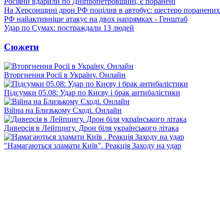
Росіяни вдарили по Дніпропетровщині, є поранені
На Херсонщині дрон РФ поцілив в автобус: шестеро поранених
РФ найактивніше атакує на двох напрямках - Генштаб
Удар по Сумах: постраждали 13 людей
Сюжети
Вторгнення Росії в Україну. Онлайн
Підсумки 05.08: Удар по Києву і брак антибалістики
Війна на Близькому Сході. Онлайн
Диверсія в Лейпцигу. Дрон біля українського літака
"Намагаються зламати Київ". Реакція Заходу на удар