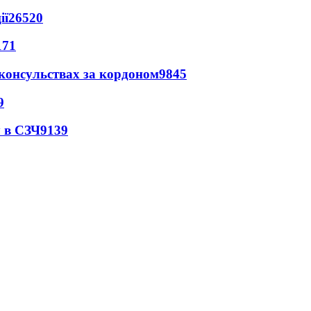
ії
26520
171
 консульствах за кордоном
9845
9
 в СЗЧ
9139