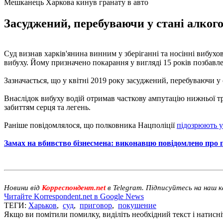
Мешканець Харкова кинув гранату в авто
Засуджений, перебуваючи у стані алкого
Суд визнав харків'янина винним у зберіганні та носінні вибух
вибуху. Йому призначено покарання у вигляді 15 років позбавле
Зазначається, що у квітні 2019 року засуджений, перебуваючи у 
Внаслідок вибуху водій отримав часткову ампутацію нижньої тр
забиттям серця та легень.
Раніше повідомлялося, що полковника Нацполіції
підозрюють у
Замах на вбивство бізнесмена: виконавцю повідомлено про п
Новини від
Корреспондент.net
в Telegram. Підписуйтесь на наш 
Читайте Korrespondent.net в Google News
ТЕГИ:
Харьков
,
суд
,
приговор
,
покушение
Якщо ви помітили помилку, виділіть необхідний текст і натисніт