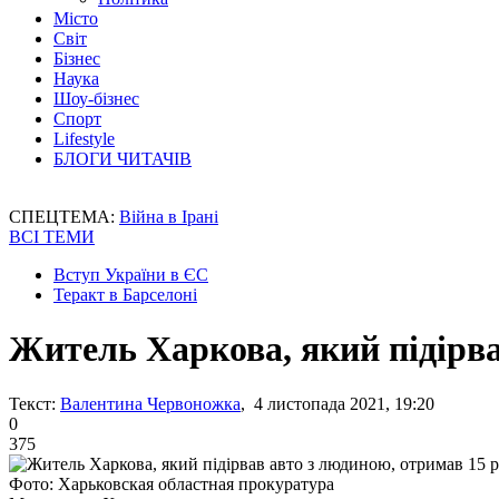
Місто
Світ
Бізнес
Наука
Шоу-бізнес
Спорт
Lifestyle
БЛОГИ ЧИТАЧІВ
СПЕЦТЕМА:
Війна в Ірані
ВСІ ТЕМИ
Вступ України в ЄС
Теракт в Барселоні
Житель Харкова, який підірва
Текст:
Валентина Червоножка
, 4 листопада 2021, 19:20
0
375
Фото: Харьковская областная прокуратура