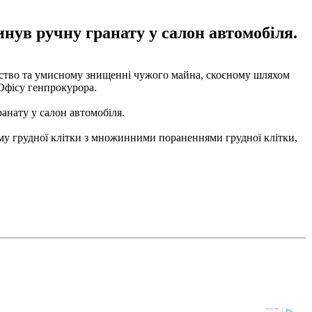
инув ручну гранату у салон автомобіля.
ивство та умисному знищенні чужого майна, скоєному шляхом
 Офісу генпрокурора.
ранату у салон автомобіля.
авму грудної клітки з множинними пораненнями грудної клітки,