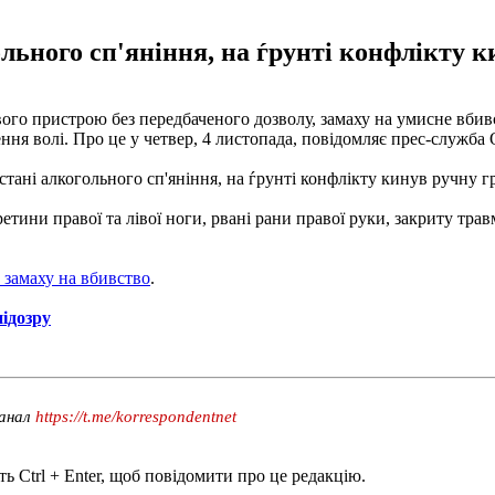
льного сп'яніння, на ѓрунті конфлікту к
ового пристрою без передбаченого дозволу, замаху на умисне вб
ння волі. Про це у четвер, 4 листопада, повідомляє прес-служба
стані алкогольного сп'яніння, на ѓрунті конфлікту кинув ручну г
етини правої та лівої ноги, рвані рани правої руки, закриту тр
 замаху на вбивство
.
ідозру
канал
https://t.me/korrespondentnet
ь Ctrl + Enter, щоб повідомити про це редакцію.