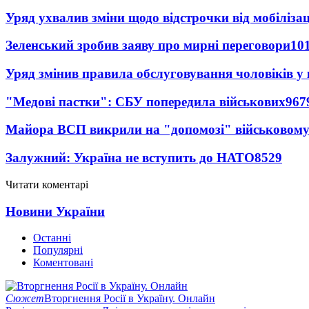
Уряд ухвалив зміни щодо відстрочки від мобілізац
Зеленський зробив заяву про мирні переговори
10
Уряд змінив правила обслуговування чоловіків у
"Медові пастки": СБУ попередила військових
967
Майора ВСП викрили на "допомозі" військовому
Залужний: Україна не вступить до НАТО
8529
Читати коментарі
Новини України
Останні
Популярні
Коментовані
Сюжет
Вторгнення Росії в Україну. Онлайн