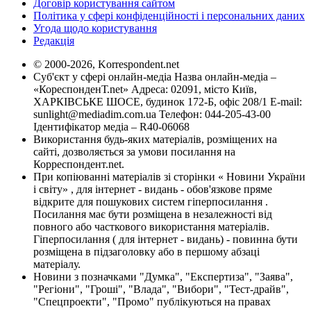
Договір користування сайтом
Політика у сфері конфіденційності і персональних даних
Угода щодо користування
Редакція
© 2000-2026, Korrespondent.net
Суб'єкт у сфері онлайн-медіа Назва онлайн-медіа –
«КореспонденТ.net» Адреса: 02091, місто Київ,
ХАРКІВСЬКЕ ШОСЕ, будинок 172-Б, офіс 208/1 E-mail:
sunlight@mediadim.com.ua
Телефон: 044-205-43-00
Ідентифікатор медіа – R40-06068
Використання будь-яких матеріалів, розміщених на
сайті, дозволяється за умови посилання на
Корреспондент.net.
При копіюванні матеріалів зі сторінки « Новини України
і світу» , для інтернет - видань - обов'язкове пряме
відкрите для пошукових систем гіперпосилання .
Посилання має бути розміщена в незалежності від
повного або часткового використання матеріалів.
Гіперпосилання ( для інтернет - видань) - повинна бути
розміщена в підзаголовку або в першому абзаці
матеріалу.
Новини з позначками "Думка", "Експертиза", "Заява",
"Регіони", "Гроші", "Влада", "Вибори", "Тест-драйв",
"Спецпроекти", "Промо" публікуються на правах