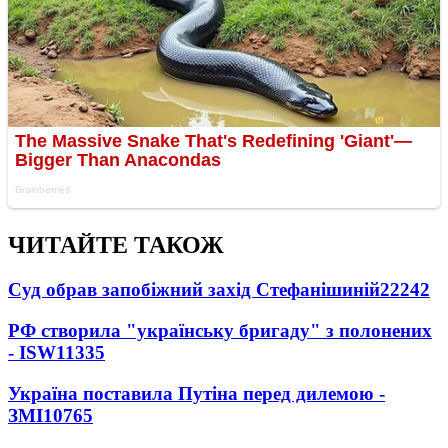
ЧИТАЙТЕ ТАКОЖ
Суд обрав запобіжний захід Стефанішиній
22242
РФ створила "українську бригаду" з полонених
- ISW
11335
Україна поставила Путіна перед дилемою -
ЗМІ
10765