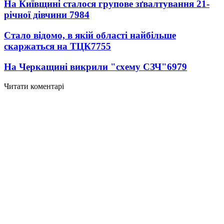
На Київщині сталося групове зґвалтування 21-
річної дівчини
7984
Стало відомо, в якій області найбільше
скаржаться на ТЦК
7755
На Черкащині викрили "схему СЗЧ"
6979
Читати коментарі