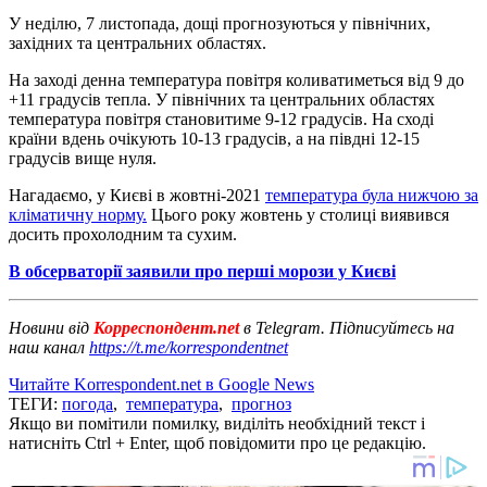
У неділю, 7 листопада, дощі прогнозуються у північних,
західних та центральних областях.
На заході денна температура повітря коливатиметься від 9 до
+11 градусів тепла. У північних та центральних областях
температура повітря становитиме 9-12 градусів. На сході
країни вдень очікують 10-13 градусів, а на півдні 12-15
градусів вище нуля.
Нагадаємо, у Києві в жовтні-2021
температура була нижчою за
кліматичну норму.
Цього року жовтень у столиці виявився
досить прохолодним та сухим.
В обсерваторії заявили про перші морози у Києві
Новини від
Корреспондент.net
в Telegram. Підписуйтесь на
наш канал
https://t.me/korrespondentnet
Читайте Korrespondent.net в Google News
ТЕГИ:
погода
,
температура
,
прогноз
Якщо ви помітили помилку, виділіть необхідний текст і
натисніть Ctrl + Enter, щоб повідомити про це редакцію.