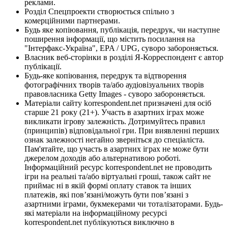
реклами.
Розділ Спецпроекти створюється спільно з
комерційними партнерами.
Будь яке копіювання, публікація, передрук, чи наступне
поширення інформації, що містить посилання на
"Інтерфакс-Україна", EPA / UPG, суворо забороняється.
Власник веб-сторінки в розділі Я-Корреспондент є автор
публікації.
Будь-яке копіювання, передрук та відтворення
фотографічних творів та/або аудіовізуальних творів
правовласника Getty Images - суворо забороняється.
Матеріали сайту korrespondent.net призначені для осіб
старше 21 року (21+). Участь в азартних іграх може
викликати ігрову залежність. Дотримуйтесь правил
(принципів) відповідальної гри. При виявленні перших
ознак залежності негайно зверніться до спеціаліста.
Пам'ятайте, що участь в азартних іграх не може бути
джерелом доходів або альтернативою роботі.
Інформаційний ресурс korrespondent.net не проводить
ігри на реальні та/або віртуальні гроші, також сайт не
приймає ні в якій формі оплату ставок та інших
платежів, які пов’язані/можуть бути пов’язані з
азартними іграми, букмекерами чи тоталізаторами. Будь-
які матеріали на інформаційному ресурсі
korrespondent.net публікуються виключно в